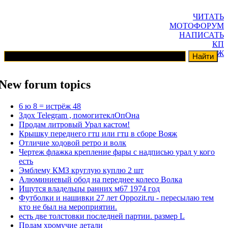
ЧИТАТЬ
МОТОФОРУМ
НАПИСАТЬ
КП
ГАРАЖ
New forum topics
6 ю 8 = истрёж 48
Здох Telegram , помогитеклОпОна
Продам литровый Урал кастом!
Крышку переднего гтц или гтц в сборе Вояж
Отличие ходовой ретро и волк
Чертеж флажка крепление фары с надписью урал у кого
есть
Эмблему КМЗ круглую куплю 2 шт
Алюминиевый обод на переднее колесо Волка
Ищутся владельцы ранних м67 1974 год
Футболки и нашивки 27 лет Oppozit.ru - пересылаю тем
кто не был на мероприятии.
есть две толстовки последней партии. размер L
Прдам хромучие детали