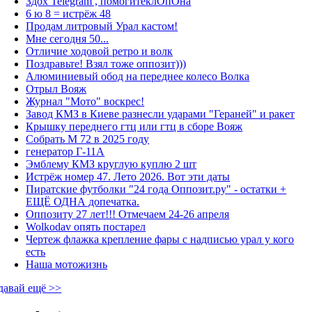
Здох Telegram , помогитеклОпОна
6 ю 8 = истрёж 48
Продам литровый Урал кастом!
Мне сегодня 50...
Отличие ходовой ретро и волк
Поздравьте! Взял тоже оппозит)))
Алюминиевый обод на переднее колесо Волка
Отрыл Вояж
Журнал "Мото" воскрес!
Завод КМЗ в Киеве разнесли ударами "Гераней" и ракет
Крышку переднего гтц или гтц в сборе Вояж
Собрать М 72 в 2025 году
генератор Г-11А
Эмблему КМЗ круглую куплю 2 шт
Истрёж номер 47. Лето 2026. Вот эти даты
Пиратские футболки "24 года Оппозит.ру" - остатки +
ЕЩЁ ОДНА допечатка.
Оппозиту 27 лет!!! Отмечаем 24-26 апреля
Wolkodav опять постарел
Чертеж флажка крепление фары с надписью урал у кого
есть
Наша мотожизнь
давай ещё >>