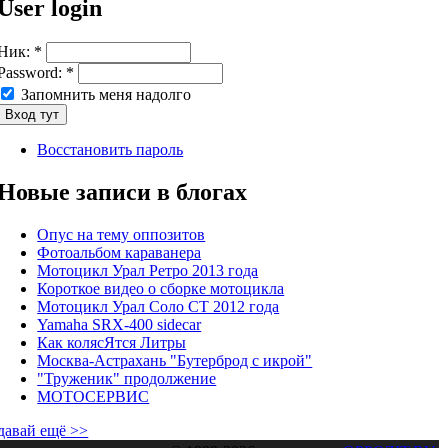
User login
Ник:
*
Password:
*
Запомнить меня надолго
Восстановить пароль
Новые записи в блогах
Опус на тему оппозитов
Фотоальбом караванера
Мотоцикл Урал Ретро 2013 года
Короткое видео о сборке мотоцикла
Мотоцикл Урал Соло СТ 2012 года
Yamaha SRX-400 sidecar
Как колясЯтся Литры
Москва-Астрахань "Бутерброд с икрой"
"Труженик" продолжение
МОТОСЕРВИС
давай ещё >>