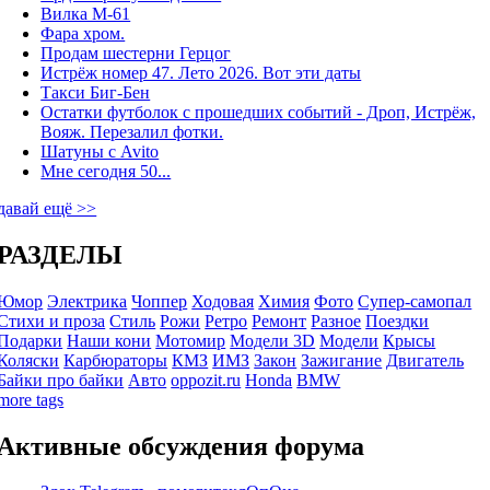
Вилка М-61
Фара хром.
Продам шестерни Герцог
Истрёж номер 47. Лето 2026. Вот эти даты
Такси Биг-Бен
Остатки футболок с прошедших событий - Дроп, Истрёж,
Вояж. Перезалил фотки.
Шатуны с Avito
Мне сегодня 50...
давай ещё >>
РАЗДЕЛЫ
Юмор
Электрика
Чоппер
Ходовая
Химия
Фото
Супер-самопал
Стихи и проза
Стиль
Рожи
Ретро
Ремонт
Разное
Поездки
Подарки
Наши кони
Мотомир
Модели 3D
Модели
Крысы
Коляски
Карбюраторы
КМЗ
ИМЗ
Закон
Зажигание
Двигатель
Байки про байки
Авто
oppozit.ru
Honda
BMW
more tags
Активные обсуждения форума