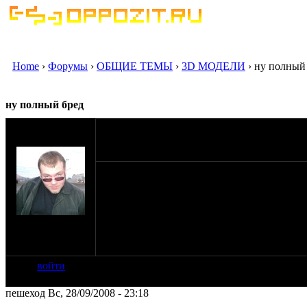
Home
›
Форумы
›
ОБЩИЕ ТЕМЫ
›
3D МОДЕЛИ
› ну полный
ну полный бред
оппозитчик
09-09-08 18:48
SLESH
решили с другом построить мото, да не на 
ну а теперь вопрос: у кого есть методики р
на сайте: апр-08
нахождение:
г.Ухта РК
войти
пешеход Вс, 28/09/2008 - 23:18