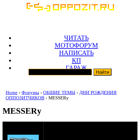
ЧИТАТЬ
МОТОФОРУМ
НАПИСАТЬ
КП
ГАРАЖ
Home
›
Форумы
›
ОБЩИЕ ТЕМЫ
›
ДНИ РОЖДЕНИЯ
ОППОЗИТЧИКОВ
› MESSERу
MESSERу
оппозитчик
SHTRLZ_admin
07-05-20 9:40