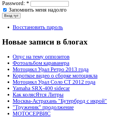
Password:
*
Запомнить меня надолго
Восстановить пароль
Новые записи в блогах
Опус на тему оппозитов
Фотоальбом караванера
Мотоцикл Урал Ретро 2013 года
Короткое видео о сборке мотоцикла
Мотоцикл Урал Соло СТ 2012 года
Yamaha SRX-400 sidecar
Как колясЯтся Литры
Москва-Астрахань "Бутерброд с икрой"
"Труженик" продолжение
МОТОСЕРВИС