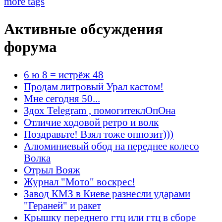
more tags
Активные обсуждения
форума
6 ю 8 = истрёж 48
Продам литровый Урал кастом!
Мне сегодня 50...
Здох Telegram , помогитеклОпОна
Отличие ходовой ретро и волк
Поздравьте! Взял тоже оппозит)))
Алюминиевый обод на переднее колесо
Волка
Отрыл Вояж
Журнал "Мото" воскрес!
Завод КМЗ в Киеве разнесли ударами
"Гераней" и ракет
Крышку переднего гтц или гтц в сборе