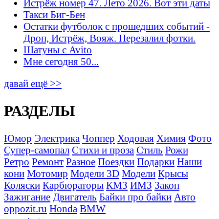
Истрёж номер 47. Лето 2026. Вот эти даты
Такси Биг-Бен
Остатки футболок с прошедших событий -
Дроп, Истрёж, Вояж. Перезалил фотки.
Шатуны с Avito
Мне сегодня 50...
давай ещё >>
РАЗДЕЛЫ
Юмор
Электрика
Чоппер
Ходовая
Химия
Фото
Супер-самопал
Стихи и проза
Стиль
Рожи
Ретро
Ремонт
Разное
Поездки
Подарки
Наши
кони
Мотомир
Модели 3D
Модели
Крысы
Коляски
Карбюраторы
КМЗ
ИМЗ
Закон
Зажигание
Двигатель
Байки про байки
Авто
oppozit.ru
Honda
BMW