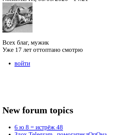
Всех благ, мужик
Уже 17 лет оттоптано смотрю
войти
New forum topics
6 ю 8 = истрёж 48
Здох Telegram , помогитеклОпОна