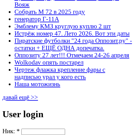
Вояж
Собрать М 72 в 2025 году
генератор Г-11А
Эмблему КМЗ круглую куплю 2 шт
Истрёж номер 47. Лето 2026. Вот эти даты
Пиратские футболки "24 года Оппозит.ру" -
остатки + ЕЩЁ ОДНА допечатка.
Оппозиту 27 лет!!! Отмечаем 24-26 апреля
Wolkodav опять постарел
Чертеж флажка крепление фары с
надписью урал у кого есть
Наша мотожизнь
давай ещё >>
User login
Ник:
*