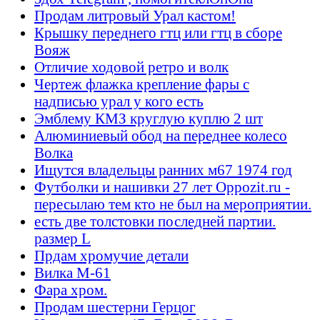
Продам литровый Урал кастом!
Крышку переднего гтц или гтц в сборе
Вояж
Отличие ходовой ретро и волк
Чертеж флажка крепление фары с
надписью урал у кого есть
Эмблему КМЗ круглую куплю 2 шт
Алюминиевый обод на переднее колесо
Волка
Ищутся владельцы ранних м67 1974 год
Футболки и нашивки 27 лет Oppozit.ru -
пересылаю тем кто не был на мероприятии.
есть две толстовки последней партии.
размер L
Прдам хромучие детали
Вилка М-61
Фара хром.
Продам шестерни Герцог