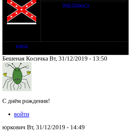
Тащемта,
Wild Dimon"а
с днюхой! С
новым годом, чувак!!! Ровных дорог и
неломучих мотов!!!
на сайте: мар-09
нахождение:
Сергиев Посад
войти
Бешеная Косичка Вт, 31/12/2019 - 13:50
С днём рождения!
войти
юркович Вт, 31/12/2019 - 14:49