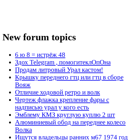
New forum topics
6 ю 8 = истрёж 48
Здох Telegram , помогитеклОпОна
Продам литровый Урал кастом!
Крышку переднего гтц или гтц в сборе
Вояж
Отличие ходовой ретро и волк
Чертеж флажка крепление фары с
надписью урал у кого есть
Эмблему КМЗ круглую куплю 2 шт
Алюминиевый обод на переднее колесо
Волка
Ищутся владельцы ранних м67 1974 год