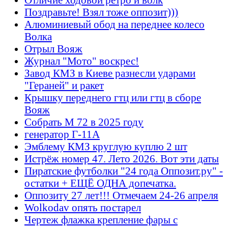
Поздравьте! Взял тоже оппозит)))
Алюминиевый обод на переднее колесо
Волка
Отрыл Вояж
Журнал "Мото" воскрес!
Завод КМЗ в Киеве разнесли ударами
"Гераней" и ракет
Крышку переднего гтц или гтц в сборе
Вояж
Собрать М 72 в 2025 году
генератор Г-11А
Эмблему КМЗ круглую куплю 2 шт
Истрёж номер 47. Лето 2026. Вот эти даты
Пиратские футболки "24 года Оппозит.ру" -
остатки + ЕЩЁ ОДНА допечатка.
Оппозиту 27 лет!!! Отмечаем 24-26 апреля
Wolkodav опять постарел
Чертеж флажка крепление фары с