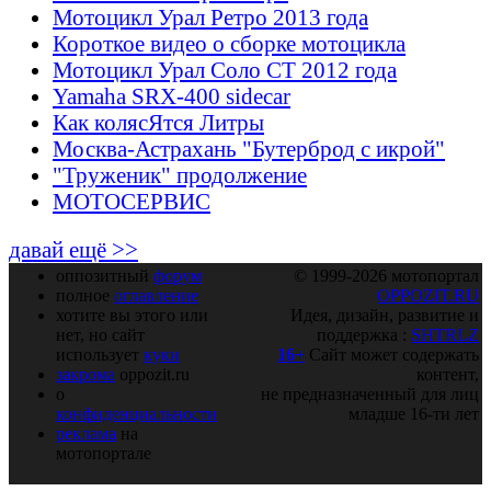
Мотоцикл Урал Ретро 2013 года
Короткое видео о сборке мотоцикла
Мотоцикл Урал Соло СТ 2012 года
Yamaha SRX-400 sidecar
Как колясЯтся Литры
Москва-Астрахань "Бутерброд с икрой"
"Труженик" продолжение
МОТОСЕРВИС
давай ещё >>
оппозитный
форум
© 1999-2026 мотопортал
полное
оглавление
OPPOZIT.RU
хотите вы этого или
Идея, дизайн, развитие и
нет, но сайт
поддержка :
SHTRLZ
использует
куки
16+
Сайт может содержать
закрома
oppozit.ru
контент,
о
не предназначенный для лиц
конфиденциальности
младше 16-ти лет
реклама
на
мотопортале