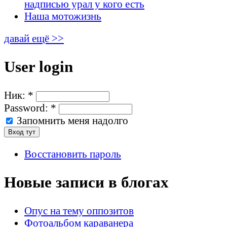
надписью урал у кого есть
Наша мотожизнь
давай ещё >>
User login
Ник:
*
Password:
*
Запомнить меня надолго
Восстановить пароль
Новые записи в блогах
Опус на тему оппозитов
Фотоальбом караванера