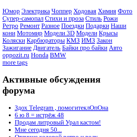
Юмор
Электрика
Чоппер
Ходовая
Химия
Фото
Супер-самопал
Стихи и проза
Стиль
Рожи
Ретро
Ремонт
Разное
Поездки
Подарки
Наши
кони
Мотомир
Модели 3D
Модели
Крысы
Коляски
Карбюраторы
КМЗ
ИМЗ
Закон
Зажигание
Двигатель
Байки про байки
Авто
oppozit.ru
Honda
BMW
more tags
Активные обсуждения
форума
Здох Telegram , помогитеклОпОна
6 ю 8 = истрёж 48
Продам литровый Урал кастом!
Мне сегодня 50...
Отличие ходовой ретро и волк