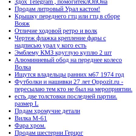
Здох Telegram , помогитеклОпОна
Продам литровый Урал кастом!
Крышку переднего гтц или гтц в сборе
Вояж
Отличие ходовой ретро и волк
Чертеж флажка крепление фары с
надписью урал у кого есть
Эмблему КМЗ круглую куплю 2 шт
Алюминиевый обод на переднее колесо
Волка
Ищутся владельцы ранних м67 1974 год
Футболки и нашивки 27 лет Oppozit.ru -
пересылаю тем кто не был на мероприятии.
есть две толстовки последней партии.
размер L
Прдам хромучие детали
Вилка М-61
Фара хром.
Продам шестерни Герцог