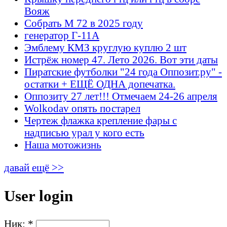
Вояж
Собрать М 72 в 2025 году
генератор Г-11А
Эмблему КМЗ круглую куплю 2 шт
Истрёж номер 47. Лето 2026. Вот эти даты
Пиратские футболки "24 года Оппозит.ру" -
остатки + ЕЩЁ ОДНА допечатка.
Оппозиту 27 лет!!! Отмечаем 24-26 апреля
Wolkodav опять постарел
Чертеж флажка крепление фары с
надписью урал у кого есть
Наша мотожизнь
давай ещё >>
User login
Ник:
*