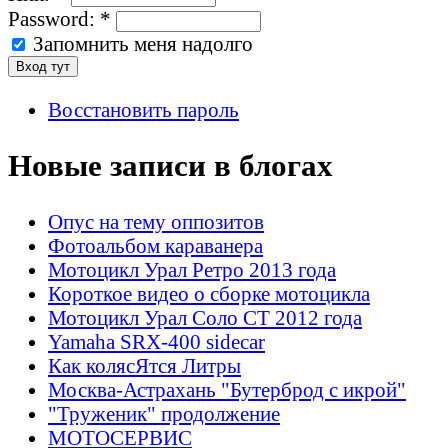
Password:
*
Запомнить меня надолго
Восстановить пароль
Новые записи в блогах
Опус на тему оппозитов
Фотоальбом караванера
Мотоцикл Урал Ретро 2013 года
Короткое видео о сборке мотоцикла
Мотоцикл Урал Соло СТ 2012 года
Yamaha SRX-400 sidecar
Как колясЯтся Литры
Москва-Астрахань "Бутерброд с икрой"
"Труженик" продолжение
МОТОСЕРВИС