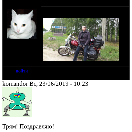
оппозитчик
23-06-19 8:52
ВАДИМ
Вот дожил . Паспорт придётся менять.
на сайте: ноя-07
нахождение:
РОССИЯ
г.Нижний
НОВГОРОД
войти
komandor Вс, 23/06/2019 - 10:23
Трям! Поздравляю!