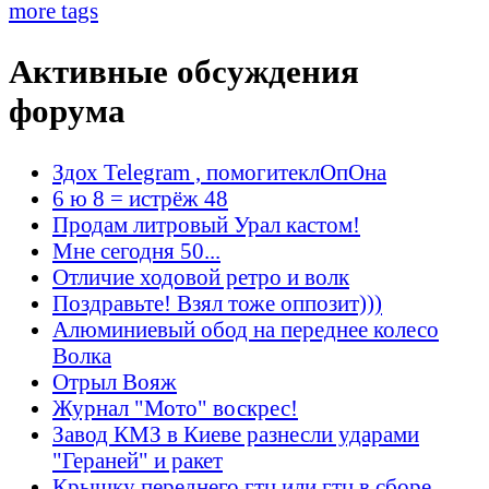
more tags
Активные обсуждения
форума
Здох Telegram , помогитеклОпОна
6 ю 8 = истрёж 48
Продам литровый Урал кастом!
Мне сегодня 50...
Отличие ходовой ретро и волк
Поздравьте! Взял тоже оппозит)))
Алюминиевый обод на переднее колесо
Волка
Отрыл Вояж
Журнал "Мото" воскрес!
Завод КМЗ в Киеве разнесли ударами
"Гераней" и ракет
Крышку переднего гтц или гтц в сборе