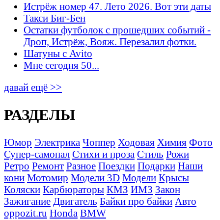
Истрёж номер 47. Лето 2026. Вот эти даты
Такси Биг-Бен
Остатки футболок с прошедших событий -
Дроп, Истрёж, Вояж. Перезалил фотки.
Шатуны с Avito
Мне сегодня 50...
давай ещё >>
РАЗДЕЛЫ
Юмор
Электрика
Чоппер
Ходовая
Химия
Фото
Супер-самопал
Стихи и проза
Стиль
Рожи
Ретро
Ремонт
Разное
Поездки
Подарки
Наши
кони
Мотомир
Модели 3D
Модели
Крысы
Коляски
Карбюраторы
КМЗ
ИМЗ
Закон
Зажигание
Двигатель
Байки про байки
Авто
oppozit.ru
Honda
BMW