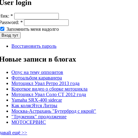
User login
Ник:
*
Password:
*
Запомнить меня надолго
Восстановить пароль
Новые записи в блогах
Опус на тему оппозитов
Фотоальбом караванера
Мотоцикл Урал Ретро 2013 года
Короткое видео о сборке мотоцикла
Мотоцикл Урал Соло СТ 2012 года
Yamaha SRX-400 sidecar
Как колясЯтся Литры
Москва-Астрахань "Бутерброд с икрой"
"Труженик" продолжение
МОТОСЕРВИС
давай ещё >>