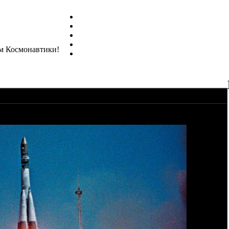
м Космонавтики!
м! Будем надеяться, что в нашей космической отрасли все