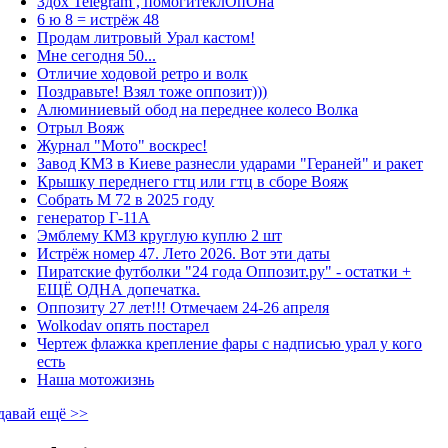
Здох Telegram , помогитеклОпОна
6 ю 8 = истрёж 48
Продам литровый Урал кастом!
Мне сегодня 50...
Отличие ходовой ретро и волк
Поздравьте! Взял тоже оппозит)))
Алюминиевый обод на переднее колесо Волка
Отрыл Вояж
Журнал "Мото" воскрес!
Завод КМЗ в Киеве разнесли ударами "Гераней" и ракет
Крышку переднего гтц или гтц в сборе Вояж
Собрать М 72 в 2025 году
генератор Г-11А
Эмблему КМЗ круглую куплю 2 шт
Истрёж номер 47. Лето 2026. Вот эти даты
Пиратские футболки "24 года Оппозит.ру" - остатки +
ЕЩЁ ОДНА допечатка.
Оппозиту 27 лет!!! Отмечаем 24-26 апреля
Wolkodav опять постарел
Чертеж флажка крепление фары с надписью урал у кого
есть
Наша мотожизнь
давай ещё >>