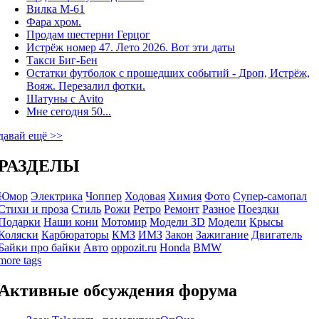
Вилка М-61
Фара хром.
Продам шестерни Герцог
Истрёж номер 47. Лето 2026. Вот эти даты
Такси Биг-Бен
Остатки футболок с прошедших событий - Дроп, Истрёж,
Вояж. Перезалил фотки.
Шатуны с Avito
Мне сегодня 50...
давай ещё >>
РАЗДЕЛЫ
Юмор
Электрика
Чоппер
Ходовая
Химия
Фото
Супер-самопал
Стихи и проза
Стиль
Рожи
Ретро
Ремонт
Разное
Поездки
Подарки
Наши кони
Мотомир
Модели 3D
Модели
Крысы
Коляски
Карбюраторы
КМЗ
ИМЗ
Закон
Зажигание
Двигатель
Байки про байки
Авто
oppozit.ru
Honda
BMW
more tags
Активные обсуждения форума