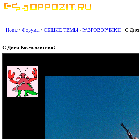
Home
›
Форумы
›
ОБЩИЕ ТЕМЫ
›
РАЗГОВОРЧИКИ
› С Дне
С Днем Космонавтики!
оппозитчик
12-04-19 9:30
maks75
Поздравляю всех с этим знаменательным дне
изменится в лучшую сторону...
на сайте: мар-14
нахождение:
Краснокаменск