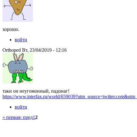
хорошо.
войти
Orthoped Вт, 23/04/2019 - 12:16
таки он неугомонный, падонаг!
https://www.interfax.ru/world/659039?utm_source=twitter.com&utm
войти
« первая
‹ пред
1
2