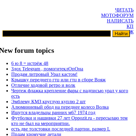
ЧИТАТЬ
МОТОФОРУМ
НАПИСАТЬ
КП
ГАРАЖ
New forum topics
6 ю 8 = истрёж 48
Здох Telegram , помогитеклОпОна
Продам литровый Урал кастом!
Крышку переднего гтц или гтц в сборе Вояж
Отличие ходовой ретро и волк
Чертеж флажка крепление фары с надписью урал у кого
есть
Эмблему КМЗ круглую куплю 2 шт
Алюминиевый обод на переднее колесо Волка
Ищутся владельцы ранних м67 1974 год
Футболки и нашивки 27 лет Oppozit.ru - пересылаю тем
кто не был на мероприятии.
есть две толстовки последней партии. размер L
Прдам хромучие детали