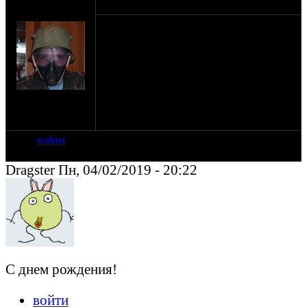
оппозитчик
04-02-19 19:42
Springer
Тимофей, с днюхой тебя! Удачи во всех
начинаниях! Работ интересных!
Километров под колёсами много, коней
верных и чтоб в руках всё спорилось. Ну
и, конечно, чтоб страна соответствовала
пожеланиям! Не смотря на наши
на сайте: дек-02
различия во взглядах на средства
нахождение:
достижения, цель у нас общая. :)
Челябинск
войти
Dragster Пн, 04/02/2019 - 20:22
С днем рождения!
войти