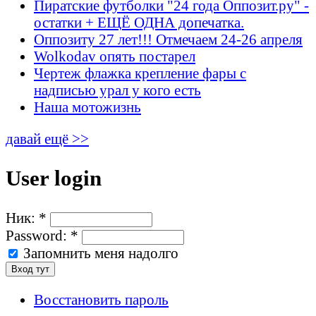
Пиратские футболки "24 года Оппозит.ру" -
остатки + ЕЩЁ ОДНА допечатка.
Оппозиту 27 лет!!! Отмечаем 24-26 апреля
Wolkodav опять постарел
Чертеж флажка крепление фары с
надписью урал у кого есть
Наша мотожизнь
давай ещё >>
User login
Ник:
*
Password:
*
Запомнить меня надолго
Восстановить пароль