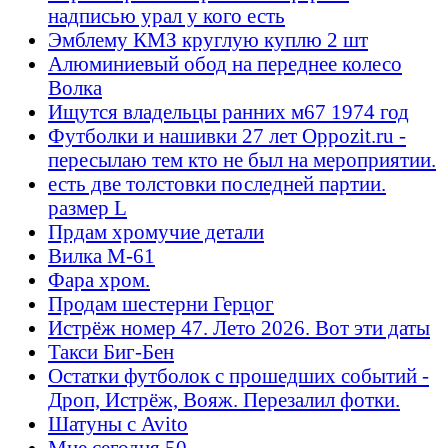
надписью урал у кого есть
Эмблему КМЗ круглую куплю 2 шт
Алюминиевый обод на переднее колесо
Волка
Ищутся владельцы ранних м67 1974 год
Футболки и нашивки 27 лет Oppozit.ru -
пересылаю тем кто не был на мероприятии.
есть две толстовки последней партии.
размер L
Прдам хромучие детали
Вилка М-61
Фара хром.
Продам шестерни Герцог
Истрёж номер 47. Лето 2026. Вот эти даты
Такси Биг-Бен
Остатки футболок с прошедших событий -
Дроп, Истрёж, Вояж. Перезалил фотки.
Шатуны с Avito
Мне сегодня 50...