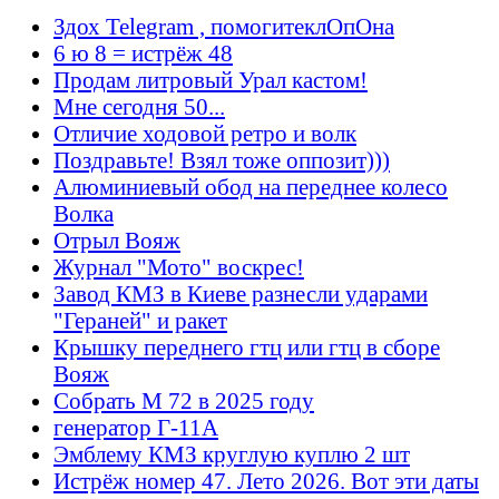
Здох Telegram , помогитеклОпОна
6 ю 8 = истрёж 48
Продам литровый Урал кастом!
Мне сегодня 50...
Отличие ходовой ретро и волк
Поздравьте! Взял тоже оппозит)))
Алюминиевый обод на переднее колесо
Волка
Отрыл Вояж
Журнал "Мото" воскрес!
Завод КМЗ в Киеве разнесли ударами
"Гераней" и ракет
Крышку переднего гтц или гтц в сборе
Вояж
Собрать М 72 в 2025 году
генератор Г-11А
Эмблему КМЗ круглую куплю 2 шт
Истрёж номер 47. Лето 2026. Вот эти даты