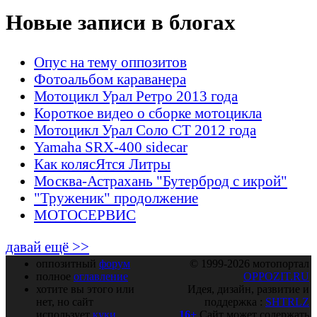
Новые записи в блогах
Опус на тему оппозитов
Фотоальбом караванера
Мотоцикл Урал Ретро 2013 года
Короткое видео о сборке мотоцикла
Мотоцикл Урал Соло СТ 2012 года
Yamaha SRX-400 sidecar
Как колясЯтся Литры
Москва-Астрахань "Бутерброд с икрой"
"Труженик" продолжение
МОТОСЕРВИС
давай ещё >>
оппозитный
форум
© 1999-2026 мотопортал
полное
оглавление
OPPOZIT.RU
хотите вы этого или
Идея, дизайн, развитие и
нет, но сайт
поддержка :
SHTRLZ
использует
куки
16+
Сайт может содержать