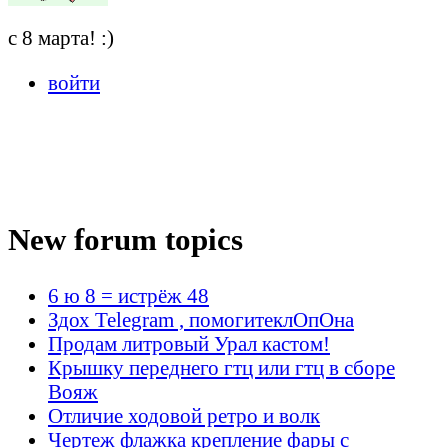
с 8 марта! :)
войти
New forum topics
6 ю 8 = истрёж 48
Здох Telegram , помогитеклОпОна
Продам литровый Урал кастом!
Крышку переднего гтц или гтц в сборе
Вояж
Отличие ходовой ретро и волк
Чертеж флажка крепление фары с