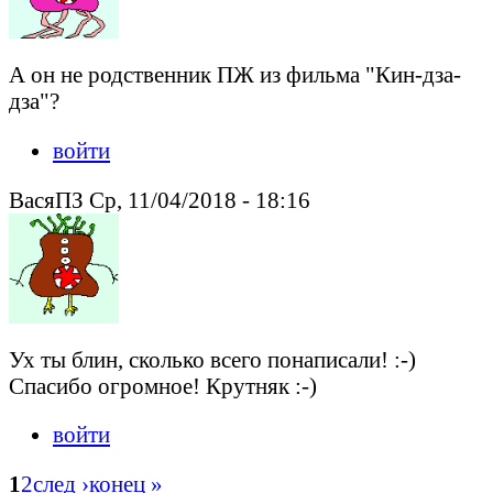
А он не родственник ПЖ из фильма "Кин-дза-
дза"?
войти
ВасяПЗ Ср, 11/04/2018 - 18:16
Ух ты блин, сколько всего понаписали! :-)
Спасибо огромное! Крутняк :-)
войти
1
2
след ›
конец »