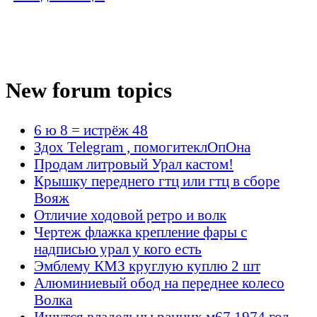
New forum topics
6 ю 8 = истрёж 48
Здох Telegram , помогитеклОпОна
Продам литровый Урал кастом!
Крышку переднего гтц или гтц в сборе
Вояж
Отличие ходовой ретро и волк
Чертеж флажка крепление фары с
надписью урал у кого есть
Эмблему КМЗ круглую куплю 2 шт
Алюминиевый обод на переднее колесо
Волка
Ищутся владельцы ранних м67 1974 год