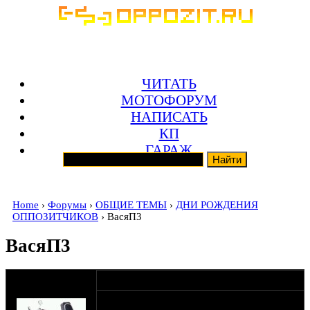
ЧИТАТЬ
МОТОФОРУМ
НАПИСАТЬ
КП
ГАРАЖ
Home
›
Форумы
›
ОБЩИЕ ТЕМЫ
›
ДНИ РОЖДЕНИЯ
ОППОЗИТЧИКОВ
› ВасяП3
ВасяП3
оппозитчик
06-04-18 11:37
Wolkodav
В этот солнечный весенний день