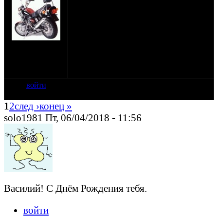
народился один из старейших
оппозитчиков.
Дражайший, Василий без тебя Уралы
были бы не те. Крепкого тебе семейного
счастья, творческих мук и материальных
на сайте: май-05
успехов!
нахождение:
Нахабино,
P.S. Также предлагаю всем вспомнить,
Московская обл.
почему именно "П3"?
войти
1
2
след ›
конец »
solo1981 Пт, 06/04/2018 - 11:56
Василий! С Днём Рождения тебя.
войти