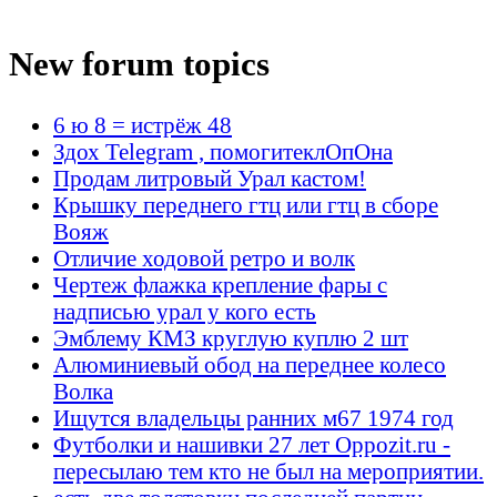
New forum topics
6 ю 8 = истрёж 48
Здох Telegram , помогитеклОпОна
Продам литровый Урал кастом!
Крышку переднего гтц или гтц в сборе
Вояж
Отличие ходовой ретро и волк
Чертеж флажка крепление фары с
надписью урал у кого есть
Эмблему КМЗ круглую куплю 2 шт
Алюминиевый обод на переднее колесо
Волка
Ищутся владельцы ранних м67 1974 год
Футболки и нашивки 27 лет Oppozit.ru -
пересылаю тем кто не был на мероприятии.