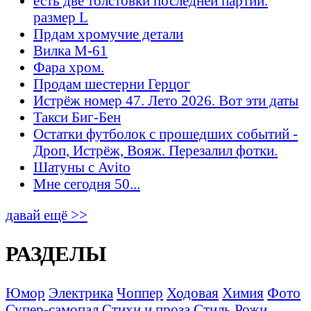
есть две толстовки последней партии.
размер L
Прдам хромучие детали
Вилка М-61
Фара хром.
Продам шестерни Герцог
Истрёж номер 47. Лето 2026. Вот эти даты
Такси Биг-Бен
Остатки футболок с прошедших событий -
Дроп, Истрёж, Вояж. Перезалил фотки.
Шатуны с Avito
Мне сегодня 50...
давай ещё >>
РАЗДЕЛЫ
Юмор
Электрика
Чоппер
Ходовая
Химия
Фото
Супер-самопал
Стихи и проза
Стиль
Рожи