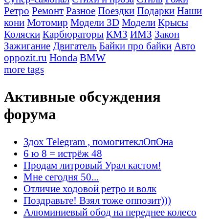
Ретро
Ремонт
Разное
Поездки
Подарки
Наши
кони
Мотомир
Модели 3D
Модели
Крысы
Коляски
Карбюраторы
КМЗ
ИМЗ
Закон
Зажигание
Двигатель
Байки про байки
Авто
oppozit.ru
Honda
BMW
more tags
Активные обсуждения
форума
Здох Telegram , помогитеклОпОна
6 ю 8 = истрёж 48
Продам литровый Урал кастом!
Мне сегодня 50...
Отличие ходовой ретро и волк
Поздравьте! Взял тоже оппозит)))
Алюминиевый обод на переднее колесо