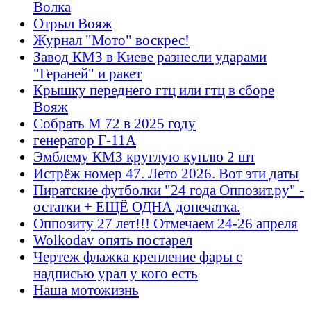
Волка
Отрыл Вояж
Журнал "Мото" воскрес!
Завод КМЗ в Киеве разнесли ударами
"Гераней" и ракет
Крышку переднего гтц или гтц в сборе
Вояж
Собрать М 72 в 2025 году
генератор Г-11А
Эмблему КМЗ круглую куплю 2 шт
Истрёж номер 47. Лето 2026. Вот эти даты
Пиратские футболки "24 года Оппозит.ру" -
остатки + ЕЩЁ ОДНА допечатка.
Оппозиту 27 лет!!! Отмечаем 24-26 апреля
Wolkodav опять постарел
Чертеж флажка крепление фары с
надписью урал у кого есть
Наша мотожизнь