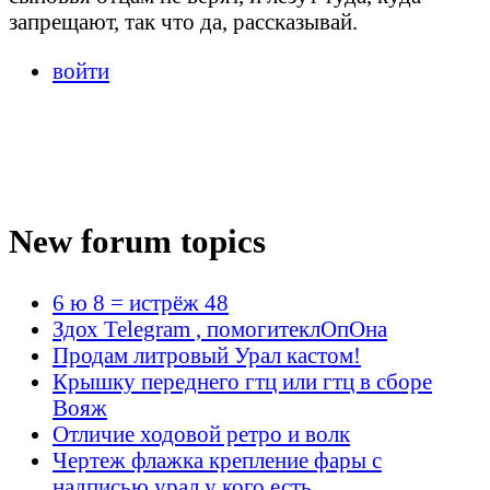
запрещают, так что да, рассказывай.
войти
New forum topics
6 ю 8 = истрёж 48
Здох Telegram , помогитеклОпОна
Продам литровый Урал кастом!
Крышку переднего гтц или гтц в сборе
Вояж
Отличие ходовой ретро и волк
Чертеж флажка крепление фары с
надписью урал у кого есть