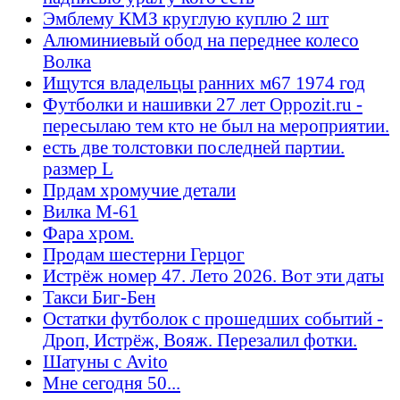
Эмблему КМЗ круглую куплю 2 шт
Алюминиевый обод на переднее колесо
Волка
Ищутся владельцы ранних м67 1974 год
Футболки и нашивки 27 лет Oppozit.ru -
пересылаю тем кто не был на мероприятии.
есть две толстовки последней партии.
размер L
Прдам хромучие детали
Вилка М-61
Фара хром.
Продам шестерни Герцог
Истрёж номер 47. Лето 2026. Вот эти даты
Такси Биг-Бен
Остатки футболок с прошедших событий -
Дроп, Истрёж, Вояж. Перезалил фотки.
Шатуны с Avito
Мне сегодня 50...