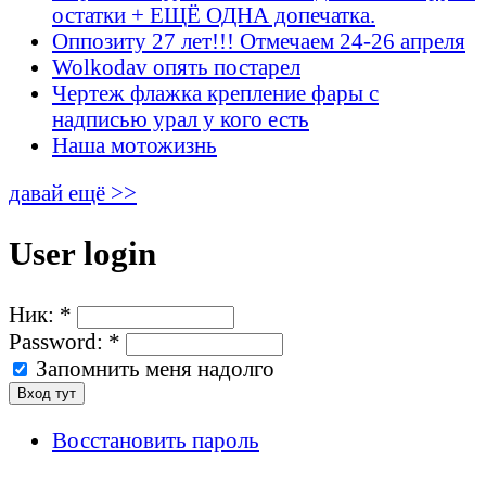
остатки + ЕЩЁ ОДНА допечатка.
Оппозиту 27 лет!!! Отмечаем 24-26 апреля
Wolkodav опять постарел
Чертеж флажка крепление фары с
надписью урал у кого есть
Наша мотожизнь
давай ещё >>
User login
Ник:
*
Password:
*
Запомнить меня надолго
Восстановить пароль