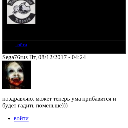
Наш не сильно любимый Дизель стал
отцом! Я лично рад за гадюкина и от
души поздравляю!!!
на сайте: мар-07
нахождение:
Москва
войти
Sega76rus Пт, 08/12/2017 - 04:24
поздравляю. может теперь ума прибавится и
будет гадить поменьше)))
войти