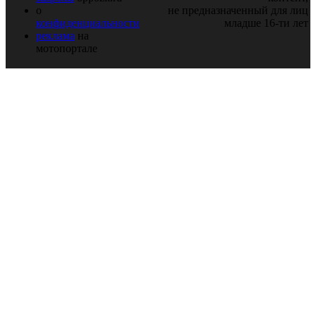
о
не предназначенный для лиц
конфиденциальности
младше 16-ти лет
реклама
на
мотопортале