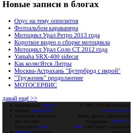
Новые записи в блогах
Опус на тему оппозитов
Фотоальбом караванера
Мотоцикл Урал Ретро 2013 года
Короткое видео о сборке мотоцикла
Мотоцикл Урал Соло СТ 2012 года
Yamaha SRX-400 sidecar
Как колясЯтся Литры
Москва-Астрахань "Бутерброд с икрой"
"Труженик" продолжение
МОТОСЕРВИС
давай ещё >>
оппозитный
форум
© 1999-2026 мотопортал
полное
оглавление
OPPOZIT.RU
хотите вы этого или
Идея, дизайн, развитие и
нет, но сайт
поддержка :
SHTRLZ
использует
куки
16+
Сайт может содержать
закрома
oppozit.ru
контент,