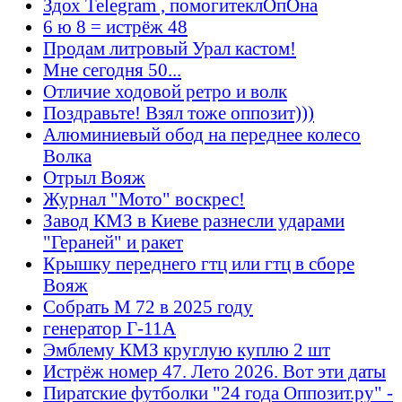
Здох Telegram , помогитеклОпОна
6 ю 8 = истрёж 48
Продам литровый Урал кастом!
Мне сегодня 50...
Отличие ходовой ретро и волк
Поздравьте! Взял тоже оппозит)))
Алюминиевый обод на переднее колесо
Волка
Отрыл Вояж
Журнал "Мото" воскрес!
Завод КМЗ в Киеве разнесли ударами
"Гераней" и ракет
Крышку переднего гтц или гтц в сборе
Вояж
Собрать М 72 в 2025 году
генератор Г-11А
Эмблему КМЗ круглую куплю 2 шт
Истрёж номер 47. Лето 2026. Вот эти даты
Пиратские футболки "24 года Оппозит.ру" -