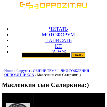
ЧИТАТЬ
МОТОФОРУМ
НАПИСАТЬ
КП
ГАРАЖ
Home
›
Форумы
›
ОБЩИЕ ТЕМЫ
›
ДНИ РОЖДЕНИЯ
ОППОЗИТЧИКОВ
› Маслёнкин сын Саляркина:)
Маслёнкин сын Саляркина:)
оппозитчик
08-12-17 2:40
Simfer.rip