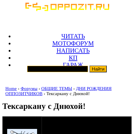
ЧИТАТЬ
МОТОФОРУМ
НАПИСАТЬ
КП
ГАРАЖ
Home
›
Форумы
›
ОБЩИЕ ТЕМЫ
›
ДНИ РОЖДЕНИЯ
ОППОЗИТЧИКОВ
› Тексаркану с Днюхой!
Тексаркану с Днюхой!
оппозитчик
kotik-bratik
01-08-17 22:29