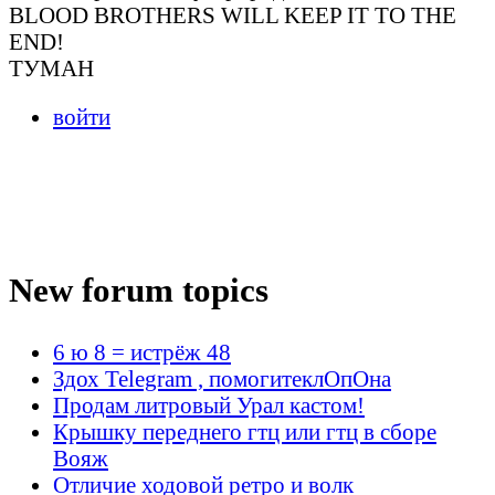
BLOOD BROTHERS WILL KEEP IT TO THE
END!
ТУМАН
войти
New forum topics
6 ю 8 = истрёж 48
Здох Telegram , помогитеклОпОна
Продам литровый Урал кастом!
Крышку переднего гтц или гтц в сборе
Вояж
Отличие ходовой ретро и волк