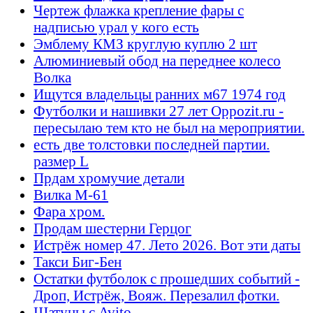
Чертеж флажка крепление фары с
надписью урал у кого есть
Эмблему КМЗ круглую куплю 2 шт
Алюминиевый обод на переднее колесо
Волка
Ищутся владельцы ранних м67 1974 год
Футболки и нашивки 27 лет Oppozit.ru -
пересылаю тем кто не был на мероприятии.
есть две толстовки последней партии.
размер L
Прдам хромучие детали
Вилка М-61
Фара хром.
Продам шестерни Герцог
Истрёж номер 47. Лето 2026. Вот эти даты
Такси Биг-Бен
Остатки футболок с прошедших событий -
Дроп, Истрёж, Вояж. Перезалил фотки.
Шатуны с Avito