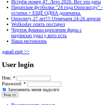
Истрёж номер 47. Лето 2026. Вот эти даты
Пиратские футболки "24 года Оппозит.ру" -
остатки + ЕЩЁ ОДНА допечатка.
Оппозиту 27 лет!!! Отмечаем 24-26 апреля
Wolkodav опять постарел
Чертеж флажка крепление фары с
надписью урал у кого есть
Наша мотожизнь
давай ещё >>
User login
Ник:
*
Password:
*
Запомнить меня надолго
Восстановить пароль