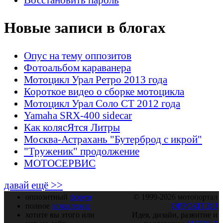
Новые записи в блогах
Опус на тему оппозитов
Фотоальбом караванера
Мотоцикл Урал Ретро 2013 года
Короткое видео о сборке мотоцикла
Мотоцикл Урал Соло СТ 2012 года
Yamaha SRX-400 sidecar
Как колясЯтся Литры
Москва-Астрахань "Бутерброд с икрой"
"Труженик" продолжение
МОТОСЕРВИС
давай ещё >>
оппозитный
форум
© 1999-2026 мотопортал
полное
оглавление
OPPOZIT.RU
хотите вы этого или
Идея, дизайн, развитие и