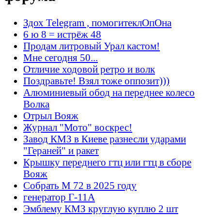
Здох Telegram , помогитеклОпОна
6 ю 8 = истрёж 48
Продам литровый Урал кастом!
Мне сегодня 50...
Отличие ходовой ретро и волк
Поздравьте! Взял тоже оппозит)))
Алюминиевый обод на переднее колесо
Волка
Отрыл Вояж
Журнал "Мото" воскрес!
Завод КМЗ в Киеве разнесли ударами
"Гераней" и ракет
Крышку переднего гтц или гтц в сборе
Вояж
Собрать М 72 в 2025 году
генератор Г-11А
Эмблему КМЗ круглую куплю 2 шт