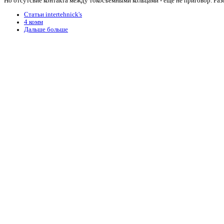
Но отсутсвие контакта между токосъёмными кольцами - ещё не приговор. Ра
Статьи intertehnick's
4 комм
Дальше больше