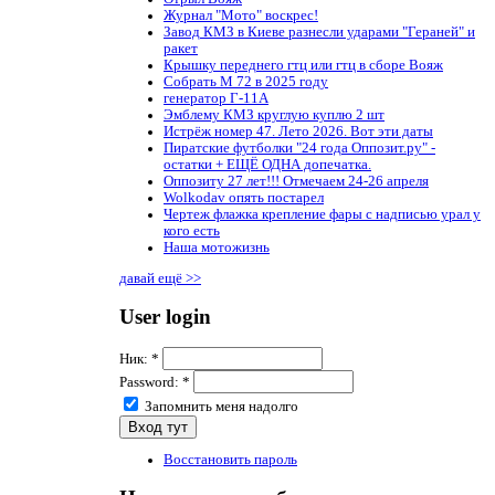
Журнал "Мото" воскрес!
Завод КМЗ в Киеве разнесли ударами "Гераней" и
ракет
Крышку переднего гтц или гтц в сборе Вояж
Собрать М 72 в 2025 году
генератор Г-11А
Эмблему КМЗ круглую куплю 2 шт
Истрёж номер 47. Лето 2026. Вот эти даты
Пиратские футболки "24 года Оппозит.ру" -
остатки + ЕЩЁ ОДНА допечатка.
Оппозиту 27 лет!!! Отмечаем 24-26 апреля
Wolkodav опять постарел
Чертеж флажка крепление фары с надписью урал у
кого есть
Наша мотожизнь
давай ещё >>
User login
Ник:
*
Password:
*
Запомнить меня надолго
Восстановить пароль