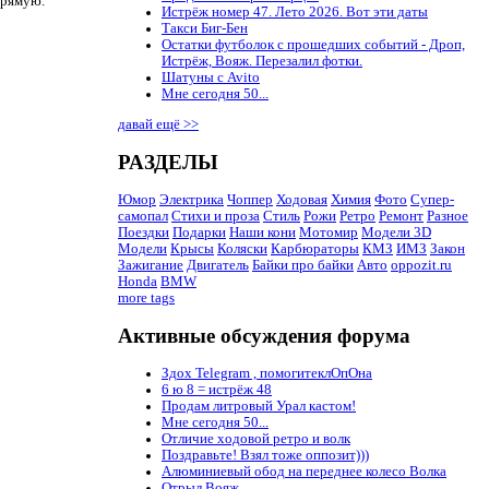
прямую.
Истрёж номер 47. Лето 2026. Вот эти даты
Такси Биг-Бен
Остатки футболок с прошедших событий - Дроп,
Истрёж, Вояж. Перезалил фотки.
Шатуны с Avito
Мне сегодня 50...
давай ещё >>
РАЗДЕЛЫ
Юмор
Электрика
Чоппер
Ходовая
Химия
Фото
Супер-
самопал
Стихи и проза
Стиль
Рожи
Ретро
Ремонт
Разное
Поездки
Подарки
Наши кони
Мотомир
Модели 3D
Модели
Крысы
Коляски
Карбюраторы
КМЗ
ИМЗ
Закон
Зажигание
Двигатель
Байки про байки
Авто
oppozit.ru
Honda
BMW
more tags
Активные обсуждения форума
Здох Telegram , помогитеклОпОна
6 ю 8 = истрёж 48
Продам литровый Урал кастом!
Мне сегодня 50...
Отличие ходовой ретро и волк
Поздравьте! Взял тоже оппозит)))
Алюминиевый обод на переднее колесо Волка
Отрыл Вояж