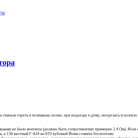
УМ
тора
сначала гореть в полнакала, позже, при подъезде к дому, загорелась в полную 
ьцами не было контакта (должно быть сопротивление примерно 2.4 Ом). Ясен 
сь, а 150 ваттный Г-424 на 833 кубовый Вояж ставить беспонтово.