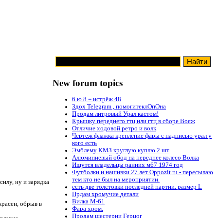
New forum topics
6 ю 8 = истрёж 48
Здох Telegram , помогитеклОпОна
Продам литровый Урал кастом!
Крышку переднего гтц или гтц в сборе Вояж
Отличие ходовой ретро и волк
Чертеж флажка крепление фары с надписью урал у
кого есть
Эмблему КМЗ круглую куплю 2 шт
Алюминиевый обод на переднее колесо Волка
Ищутся владельцы ранних м67 1974 год
Футболки и нашивки 27 лет Oppozit.ru - пересылаю
тем кто не был на мероприятии.
силу, ну и зарядка
есть две толстовки последней партии. размер L
Прдам хромучие детали
Вилка М-61
красен, обрыв в
Фара хром.
Продам шестерни Герцог