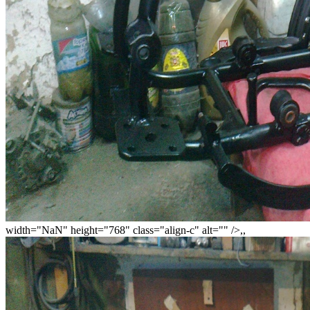
width="NaN" height="768" class="align-c" alt="" />,,