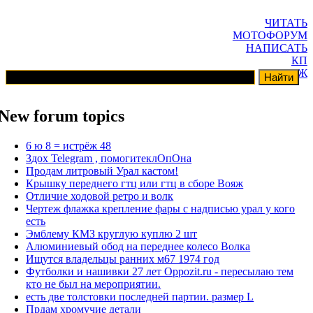
ЧИТАТЬ
МОТОФОРУМ
НАПИСАТЬ
КП
ГАРАЖ
New forum topics
6 ю 8 = истрёж 48
Здох Telegram , помогитеклОпОна
Продам литровый Урал кастом!
Крышку переднего гтц или гтц в сборе Вояж
Отличие ходовой ретро и волк
Чертеж флажка крепление фары с надписью урал у кого
есть
Эмблему КМЗ круглую куплю 2 шт
Алюминиевый обод на переднее колесо Волка
Ищутся владельцы ранних м67 1974 год
Футболки и нашивки 27 лет Oppozit.ru - пересылаю тем
кто не был на мероприятии.
есть две толстовки последней партии. размер L
Прдам хромучие детали