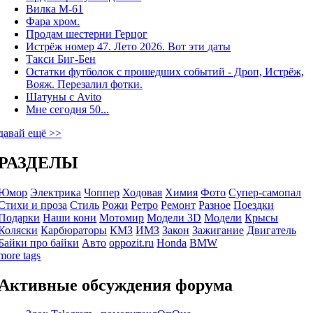
Вилка М-61
Фара хром.
Продам шестерни Герцог
Истрёж номер 47. Лето 2026. Вот эти даты
Такси Биг-Бен
Остатки футболок с прошедших событий - Дроп, Истрёж,
Вояж. Перезалил фотки.
Шатуны с Avito
Мне сегодня 50...
давай ещё >>
РАЗДЕЛЫ
Юмор
Электрика
Чоппер
Ходовая
Химия
Фото
Супер-самопал
Стихи и проза
Стиль
Рожи
Ретро
Ремонт
Разное
Поездки
Подарки
Наши кони
Мотомир
Модели 3D
Модели
Крысы
Коляски
Карбюраторы
КМЗ
ИМЗ
Закон
Зажигание
Двигатель
Байки про байки
Авто
oppozit.ru
Honda
BMW
more tags
Активные обсуждения форума