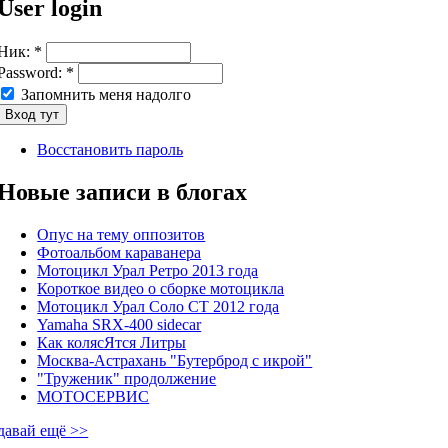
User login
Ник:
*
Password:
*
Запомнить меня надолго
Восстановить пароль
Новые записи в блогах
Опус на тему оппозитов
Фотоальбом караванера
Мотоцикл Урал Ретро 2013 года
Короткое видео о сборке мотоцикла
Мотоцикл Урал Соло СТ 2012 года
Yamaha SRX-400 sidecar
Как колясЯтся Литры
Москва-Астрахань "Бутерброд с икрой"
"Труженик" продолжение
МОТОСЕРВИС
давай ещё >>