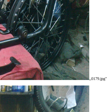
,,
0179.jpg"