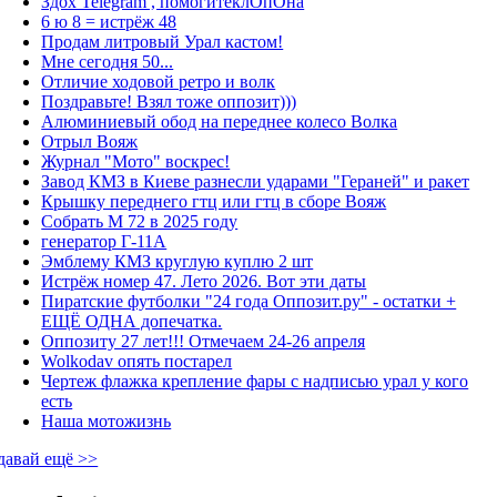
Здох Telegram , помогитеклОпОна
6 ю 8 = истрёж 48
Продам литровый Урал кастом!
Мне сегодня 50...
Отличие ходовой ретро и волк
Поздравьте! Взял тоже оппозит)))
Алюминиевый обод на переднее колесо Волка
Отрыл Вояж
Журнал "Мото" воскрес!
Завод КМЗ в Киеве разнесли ударами "Гераней" и ракет
Крышку переднего гтц или гтц в сборе Вояж
Собрать М 72 в 2025 году
генератор Г-11А
Эмблему КМЗ круглую куплю 2 шт
Истрёж номер 47. Лето 2026. Вот эти даты
Пиратские футболки "24 года Оппозит.ру" - остатки +
ЕЩЁ ОДНА допечатка.
Оппозиту 27 лет!!! Отмечаем 24-26 апреля
Wolkodav опять постарел
Чертеж флажка крепление фары с надписью урал у кого
есть
Наша мотожизнь
давай ещё >>