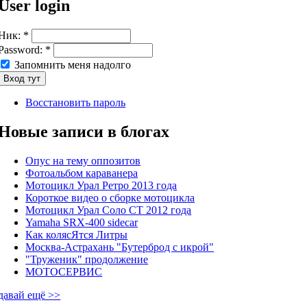
User login
Ник:
*
Password:
*
Запомнить меня надолго
Восстановить пароль
Новые записи в блогах
Опус на тему оппозитов
Фотоальбом караванера
Мотоцикл Урал Ретро 2013 года
Короткое видео о сборке мотоцикла
Мотоцикл Урал Соло СТ 2012 года
Yamaha SRX-400 sidecar
Как колясЯтся Литры
Москва-Астрахань "Бутерброд с икрой"
"Труженик" продолжение
МОТОСЕРВИС
давай ещё >>