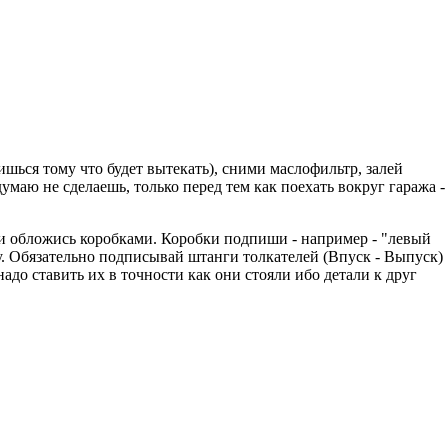
ишься тому что будет вытекать), сними маслофильтр, залей
умаю не сделаешь, только перед тем как поехать вокруг гаража -
 и обложись коробками. Коробки подпиши - например - "левый
бку. Обязательно подписывай штанги толкателей (Впуск - Выпуск)
 надо ставить их в точности как они стояли ибо детали к друг