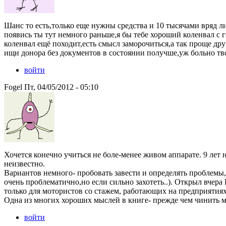
Шанс то есть,только еще нужны средства и 10 тысячами вряд л
появись ты тут немного раньше,я бы тебе хороший коленвал с 
коленвал ещё походит,есть смысл заморочиться,а так проще др
ищи донора без документов в состоянии получше,уж больно тв
войти
Fogel Пт, 04/05/2012 - 05:10
Хочется конечно учиться не боле-менее живом аппарате. 9 лет н
неизвестно.
Вариантов немного- пробовать завести и определять проблемы, 
очень проблематично,но если сильно захотеть..). Открыл вчера
только для мотористов со стажем, работающих на предприятия
Одна из многих хороших мыслей в книге- прежде чем чинить мо
войти