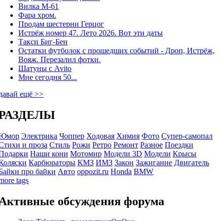
Вилка М-61
Фара хром.
Продам шестерни Герцог
Истрёж номер 47. Лето 2026. Вот эти даты
Такси Биг-Бен
Остатки футболок с прошедших событий - Дроп, Истрёж,
Вояж. Перезалил фотки.
Шатуны с Avito
Мне сегодня 50...
давай ещё >>
РАЗДЕЛЫ
Юмор
Электрика
Чоппер
Ходовая
Химия
Фото
Супер-самопал
Стихи и проза
Стиль
Рожи
Ретро
Ремонт
Разное
Поездки
Подарки
Наши кони
Мотомир
Модели 3D
Модели
Крысы
Коляски
Карбюраторы
КМЗ
ИМЗ
Закон
Зажигание
Двигатель
Байки про байки
Авто
oppozit.ru
Honda
BMW
more tags
Активные обсуждения форума