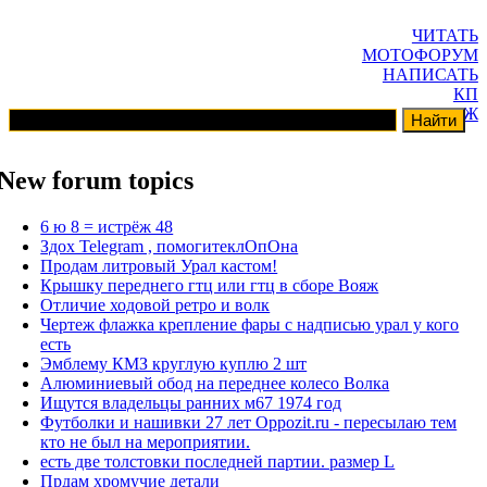
ЧИТАТЬ
МОТОФОРУМ
НАПИСАТЬ
КП
ГАРАЖ
New forum topics
6 ю 8 = истрёж 48
Здох Telegram , помогитеклОпОна
Продам литровый Урал кастом!
Крышку переднего гтц или гтц в сборе Вояж
Отличие ходовой ретро и волк
Чертеж флажка крепление фары с надписью урал у кого
есть
Эмблему КМЗ круглую куплю 2 шт
Алюминиевый обод на переднее колесо Волка
Ищутся владельцы ранних м67 1974 год
Футболки и нашивки 27 лет Oppozit.ru - пересылаю тем
кто не был на мероприятии.
есть две толстовки последней партии. размер L
Прдам хромучие детали