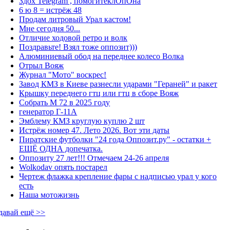
Здох Telegram , помогитеклОпОна
6 ю 8 = истрёж 48
Продам литровый Урал кастом!
Мне сегодня 50...
Отличие ходовой ретро и волк
Поздравьте! Взял тоже оппозит)))
Алюминиевый обод на переднее колесо Волка
Отрыл Вояж
Журнал "Мото" воскрес!
Завод КМЗ в Киеве разнесли ударами "Гераней" и ракет
Крышку переднего гтц или гтц в сборе Вояж
Собрать М 72 в 2025 году
генератор Г-11А
Эмблему КМЗ круглую куплю 2 шт
Истрёж номер 47. Лето 2026. Вот эти даты
Пиратские футболки "24 года Оппозит.ру" - остатки +
ЕЩЁ ОДНА допечатка.
Оппозиту 27 лет!!! Отмечаем 24-26 апреля
Wolkodav опять постарел
Чертеж флажка крепление фары с надписью урал у кого
есть
Наша мотожизнь
давай ещё >>