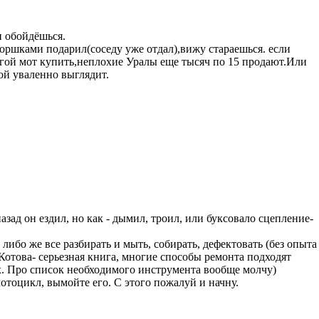
и обойдёшься.
горшками подарил(соседу уже отдал),вижу стараешься. если
угой мот купить,неплохие Уралы еще тысяч по 15 продают.Или
ой уваленно выглядит.
азад он ездил, но как - дымил, троил, или буксовало сцепление-
либо же все разбирать и мыть, собирать, дефектовать (без опыта
 Котова- серьезная книга, многие способы ремонта подходят
х. Про список необходимого инструмента вообще молчу)
тоцикл, вымойте его. С этого пожалуй и начну.