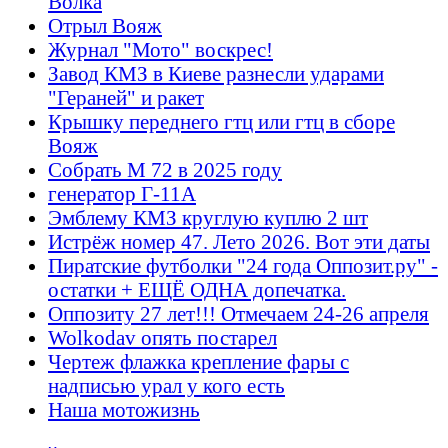
Волка
Отрыл Вояж
Журнал "Мото" воскрес!
Завод КМЗ в Киеве разнесли ударами
"Гераней" и ракет
Крышку переднего гтц или гтц в сборе
Вояж
Собрать М 72 в 2025 году
генератор Г-11А
Эмблему КМЗ круглую куплю 2 шт
Истрёж номер 47. Лето 2026. Вот эти даты
Пиратские футболки "24 года Оппозит.ру" -
остатки + ЕЩЁ ОДНА допечатка.
Оппозиту 27 лет!!! Отмечаем 24-26 апреля
Wolkodav опять постарел
Чертеж флажка крепление фары с
надписью урал у кого есть
Наша мотожизнь