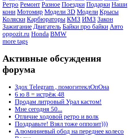
Ретро
Ремонт
Разное
Поездки
Подарки
Наши
кони
Мотомир
Модели 3D
Модели
Крысы
Коляски
Карбюраторы
КМЗ
ИМЗ
Закон
Зажигание
Двигатель
Байки про байки
Авто
oppozit.ru
Honda
BMW
more tags
Активные обсуждения
форума
Здох Telegram , помогитеклОпОна
6 ю 8 = истрёж 48
Продам литровый Урал кастом!
Мне сегодня 50...
Отличие ходовой ретро и волк
Поздравьте! Взял тоже оппозит)))
Алюминиевый обод на переднее колесо