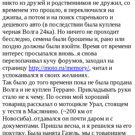
никто из друзей и родственников не дружил, со
временем это прошло, я переключился на
джипы, а потом и на поиск старенького и
дешевого авто (в последствии была куплена
черная Волга 24ка). Но ничего не проходит
бесследно, семена были брошены и, рано или
поздно должны были взойти. Время от времени
интерес просыпался вновь..я снова
перелопачивал кучу форумов, заходил на
страницу
http://moto.ru/memory/
, читал и
успокаивался в своих желаниях.
Так было до того времени пока не была продана
Волга и не куплен Террано. Прикладывать руки
стало не к чему. По осени мой хороший
товарищ рассказал о мотоцикле Урал, стоящем
у тестя в Маслянино. (~200 км от
Новосиба)..отдавался он почти даром и с
документами. Пришла весна, и я решился на его
покупку. Была нанята Газель, мы с товарищем