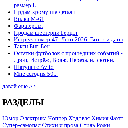
размер L
Прдам хромучие детали
Вилка М-61
Фара хром.
Продам шестерни Герцог
Истрёж номер 47. Лето 2026. Вот эти даты
Такси Биг-Бен
Остатки футболок с прошедших событий -
Дроп, Истрёж, Вояж. Перезалил фотки.
Шатуны с Avito
Мне сегодня 50...
давай ещё >>
РАЗДЕЛЫ
Юмор
Электрика
Чоппер
Ходовая
Химия
Фото
Супер-самопал
Стихи и проза
Стиль
Рожи