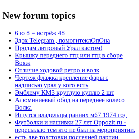
New forum topics
6 ю 8 = истрёж 48
Здох Telegram , помогитеклОпОна
Продам литровый Урал кастом!
Крышку переднего гтц или гтц в сборе
Вояж
Отличие ходовой ретро и волк
Чертеж флажка крепление фары с
надписью урал у кого есть
Эмблему КМЗ круглую куплю 2 шт
Алюминиевый обод на переднее колесо
Волка
Ищутся владельцы ранних м67 1974 год
Футболки и нашивки 27 лет Oppozit.ru -
пересылаю тем кто не был на мероприятии.
есть две толстовки последней партии.