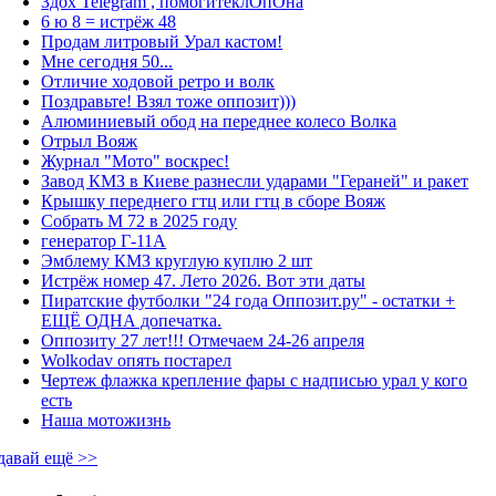
Здох Telegram , помогитеклОпОна
6 ю 8 = истрёж 48
Продам литровый Урал кастом!
Мне сегодня 50...
Отличие ходовой ретро и волк
Поздравьте! Взял тоже оппозит)))
Алюминиевый обод на переднее колесо Волка
Отрыл Вояж
Журнал "Мото" воскрес!
Завод КМЗ в Киеве разнесли ударами "Гераней" и ракет
Крышку переднего гтц или гтц в сборе Вояж
Собрать М 72 в 2025 году
генератор Г-11А
Эмблему КМЗ круглую куплю 2 шт
Истрёж номер 47. Лето 2026. Вот эти даты
Пиратские футболки "24 года Оппозит.ру" - остатки +
ЕЩЁ ОДНА допечатка.
Оппозиту 27 лет!!! Отмечаем 24-26 апреля
Wolkodav опять постарел
Чертеж флажка крепление фары с надписью урал у кого
есть
Наша мотожизнь
давай ещё >>