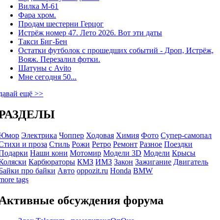
Вилка М-61
Фара хром.
Продам шестерни Герцог
Истрёж номер 47. Лето 2026. Вот эти даты
Такси Биг-Бен
Остатки футболок с прошедших событий - Дроп, Истрёж,
Вояж. Перезалил фотки.
Шатуны с Avito
Мне сегодня 50...
давай ещё >>
РАЗДЕЛЫ
Юмор
Электрика
Чоппер
Ходовая
Химия
Фото
Супер-самопал
Стихи и проза
Стиль
Рожи
Ретро
Ремонт
Разное
Поездки
Подарки
Наши кони
Мотомир
Модели 3D
Модели
Крысы
Коляски
Карбюраторы
КМЗ
ИМЗ
Закон
Зажигание
Двигатель
Байки про байки
Авто
oppozit.ru
Honda
BMW
more tags
Активные обсуждения форума