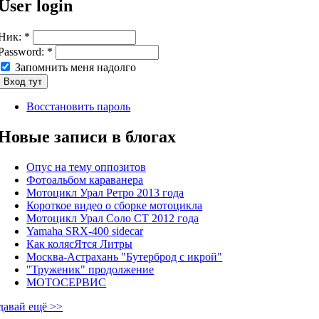
User login
Ник:
*
Password:
*
Запомнить меня надолго
Восстановить пароль
Новые записи в блогах
Опус на тему оппозитов
Фотоальбом караванера
Мотоцикл Урал Ретро 2013 года
Короткое видео о сборке мотоцикла
Мотоцикл Урал Соло СТ 2012 года
Yamaha SRX-400 sidecar
Как колясЯтся Литры
Москва-Астрахань "Бутерброд с икрой"
"Труженик" продолжение
МОТОСЕРВИС
давай ещё >>