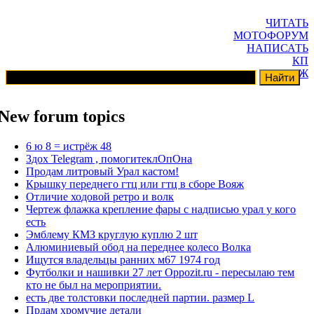
ЧИТАТЬ
МОТОФОРУМ
НАПИСАТЬ
КП
ГАРАЖ
New forum topics
6 ю 8 = истрёж 48
Здох Telegram , помогитеклОпОна
Продам литровый Урал кастом!
Крышку переднего гтц или гтц в сборе Вояж
Отличие ходовой ретро и волк
Чертеж флажка крепление фары с надписью урал у кого
есть
Эмблему КМЗ круглую куплю 2 шт
Алюминиевый обод на переднее колесо Волка
Ищутся владельцы ранних м67 1974 год
Футболки и нашивки 27 лет Oppozit.ru - пересылаю тем
кто не был на мероприятии.
есть две толстовки последней партии. размер L
Прдам хромучие детали