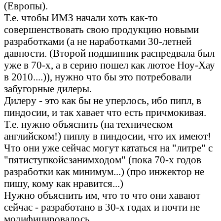
(Европы).
Т.е. чтобы ИМЗ начали хоть как-то
совершенствовать свою продукцию новыми
разработками (а не наработками 30-летней
давности. (Второй подшипник распредвала был
уже в 70-х, а в серию пошел как лютое Ноу-Хау
в 2010....)), нужно что бы это потребовали
забугорные дилеры.
Дилеру - это как бы не уперлось, ибо пипл, в
пиндосии, и так хавает что есть причмокивая.
Т.е. нужно объяснить (на техническом
английском!) пиплу в пиндосии, что их имеют!
Что они уже сейчас могут кататься на "литре" с
"пятиступкойсзанимходом" (пока 70-х годов
разработки как минимум...) (про инжектор не
пишу, кому как нравится...)
Нужно объяснить им, что то что они хавают
сейчас - разработано в 30-х годах и почти не
модифицировалось...