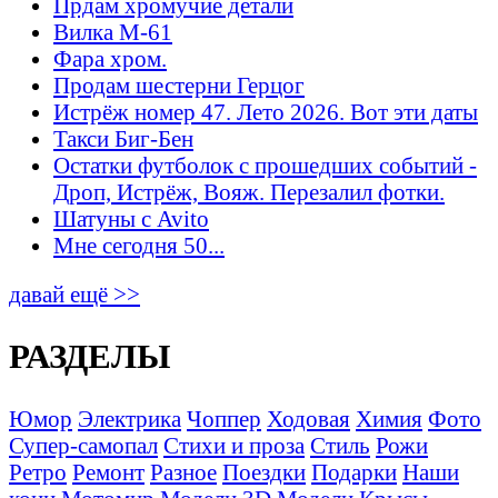
Прдам хромучие детали
Вилка М-61
Фара хром.
Продам шестерни Герцог
Истрёж номер 47. Лето 2026. Вот эти даты
Такси Биг-Бен
Остатки футболок с прошедших событий -
Дроп, Истрёж, Вояж. Перезалил фотки.
Шатуны с Avito
Мне сегодня 50...
давай ещё >>
РАЗДЕЛЫ
Юмор
Электрика
Чоппер
Ходовая
Химия
Фото
Супер-самопал
Стихи и проза
Стиль
Рожи
Ретро
Ремонт
Разное
Поездки
Подарки
Наши