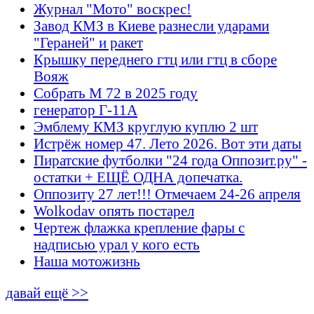
Журнал "Мото" воскрес!
Завод КМЗ в Киеве разнесли ударами
"Гераней" и ракет
Крышку переднего гтц или гтц в сборе
Вояж
Собрать М 72 в 2025 году
генератор Г-11А
Эмблему КМЗ круглую куплю 2 шт
Истрёж номер 47. Лето 2026. Вот эти даты
Пиратские футболки "24 года Оппозит.ру" -
остатки + ЕЩЁ ОДНА допечатка.
Оппозиту 27 лет!!! Отмечаем 24-26 апреля
Wolkodav опять постарел
Чертеж флажка крепление фары с
надписью урал у кого есть
Наша мотожизнь
давай ещё >>