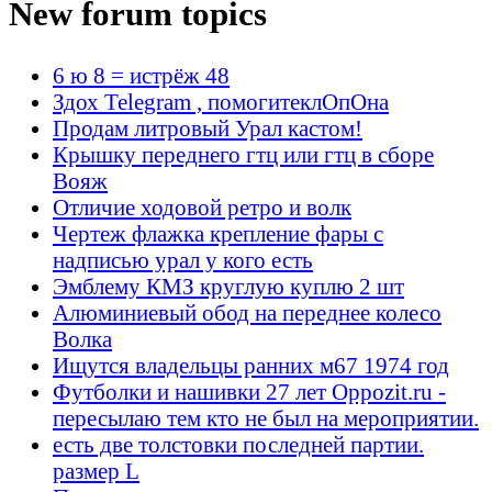
New forum topics
6 ю 8 = истрёж 48
Здох Telegram , помогитеклОпОна
Продам литровый Урал кастом!
Крышку переднего гтц или гтц в сборе
Вояж
Отличие ходовой ретро и волк
Чертеж флажка крепление фары с
надписью урал у кого есть
Эмблему КМЗ круглую куплю 2 шт
Алюминиевый обод на переднее колесо
Волка
Ищутся владельцы ранних м67 1974 год
Футболки и нашивки 27 лет Oppozit.ru -
пересылаю тем кто не был на мероприятии.
есть две толстовки последней партии.
размер L