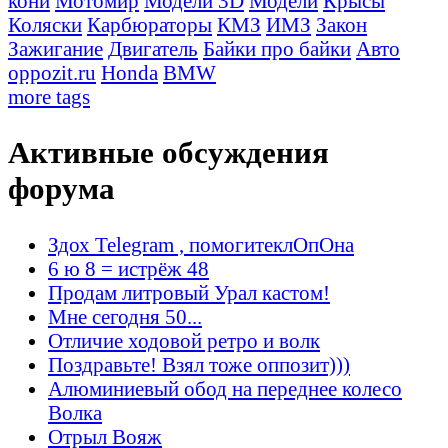
кони
Мотомир
Модели 3D
Модели
Крысы
Коляски
Карбюраторы
КМЗ
ИМЗ
Закон
Зажигание
Двигатель
Байки про байки
Авто
oppozit.ru
Honda
BMW
more tags
Активные обсуждения
форума
Здох Telegram , помогитеклОпОна
6 ю 8 = истрёж 48
Продам литровый Урал кастом!
Мне сегодня 50...
Отличие ходовой ретро и волк
Поздравьте! Взял тоже оппозит)))
Алюминиевый обод на переднее колесо
Волка
Отрыл Вояж