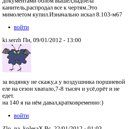
документами облом вышел,надоела
канитель,распродал все к чертям.Это
мимолетом купил.Изначально искал 8.103-м67
войти
ki.serzh Пн, 09/01/2012 - 13:00
за водянку не скажу,а у воздушника поршневой
еле на сезон хватало,7-8 тысяч и усё,орёт и не
едет.
на 140 я на нём давал,кратковременно:)
войти
Zlo_na_kolesaX Вс, 22/01/2012 - 01:03