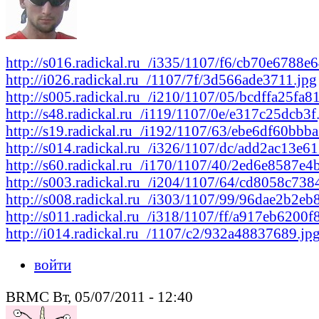
http://s016.radickal.ru_/i335/1107/f6/cb70e6788e6
http://i026.radickal.ru_/1107/7f/3d566ade3711.jpg
http://s005.radickal.ru_/i210/1107/05/bcdffa25fa81
http://s48.radickal.ru_/i119/1107/0e/e317c25dcb3f
http://s19.radickal.ru_/i192/1107/63/ebe6df60bbba
http://s014.radickal.ru_/i326/1107/dc/add2ac13e61
http://s60.radickal.ru_/i170/1107/40/2ed6e8587e4
http://s003.radickal.ru_/i204/1107/64/cd8058c738
http://s008.radickal.ru_/i303/1107/99/96dae2b2eb
http://s011.radickal.ru_/i318/1107/ff/a917eb6200f
http://i014.radickal.ru_/1107/c2/932a48837689.jp
войти
BRMC Вт, 05/07/2011 - 12:40