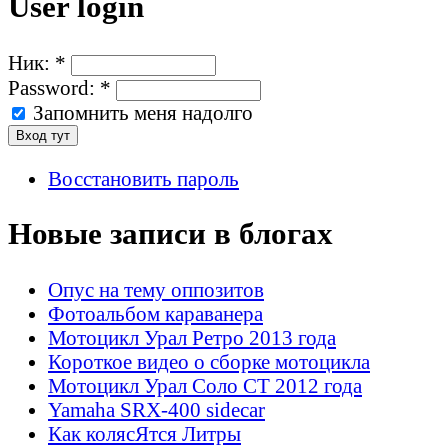
User login
Ник:
*
Password:
*
Запомнить меня надолго
Восстановить пароль
Новые записи в блогах
Опус на тему оппозитов
Фотоальбом караванера
Мотоцикл Урал Ретро 2013 года
Короткое видео о сборке мотоцикла
Мотоцикл Урал Соло СТ 2012 года
Yamaha SRX-400 sidecar
Как колясЯтся Литры