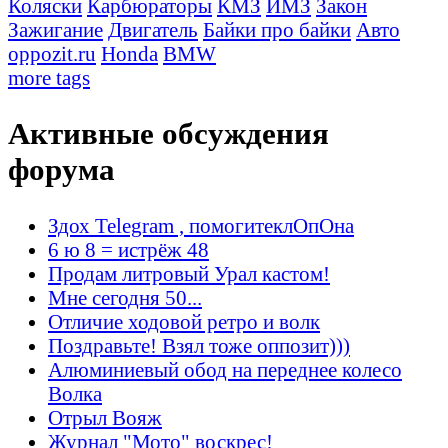
Коляски
Карбюраторы
КМЗ
ИМЗ
Закон
Зажигание
Двигатель
Байки про байки
Авто
oppozit.ru
Honda
BMW
more tags
Активные обсуждения
форума
Здох Telegram , помогитеклОпОна
6 ю 8 = истрёж 48
Продам литровый Урал кастом!
Мне сегодня 50...
Отличие ходовой ретро и волк
Поздравьте! Взял тоже оппозит)))
Алюминиевый обод на переднее колесо
Волка
Отрыл Вояж
Журнал "Мото" воскрес!