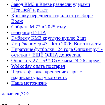
Завод КМЗ в Киеве разнесли ударами
"Гераней" и ракет
Крышку переднего гтц или гтц в сборе
Вояж
Собрать М 72 в 2025 году
генератор Г-11А
Эмблему КМЗ круглую куплю 2 шт
Истрёж номер 47. Лето 2026. Вот эти даты
Пиратские футболки "24 года Оппозит.ру" -
остатки + ЕЩЁ ОДНА допечатка.
Оппозиту 27 лет!!! Отмечаем 24-26 апреля
Wolkodav опять постарел
Чертеж флажка крепление фары с
надписью урал у кого есть
Наша мотожизнь
давай ещё >>