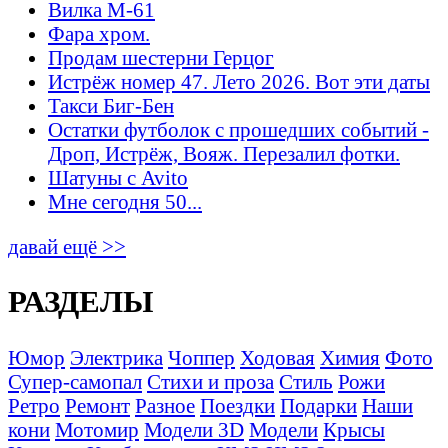
Вилка М-61
Фара хром.
Продам шестерни Герцог
Истрёж номер 47. Лето 2026. Вот эти даты
Такси Биг-Бен
Остатки футболок с прошедших событий -
Дроп, Истрёж, Вояж. Перезалил фотки.
Шатуны с Avito
Мне сегодня 50...
давай ещё >>
РАЗДЕЛЫ
Юмор
Электрика
Чоппер
Ходовая
Химия
Фото
Супер-самопал
Стихи и проза
Стиль
Рожи
Ретро
Ремонт
Разное
Поездки
Подарки
Наши
кони
Мотомир
Модели 3D
Модели
Крысы