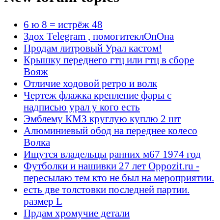
6 ю 8 = истрёж 48
Здох Telegram , помогитеклОпОна
Продам литровый Урал кастом!
Крышку переднего гтц или гтц в сборе
Вояж
Отличие ходовой ретро и волк
Чертеж флажка крепление фары с
надписью урал у кого есть
Эмблему КМЗ круглую куплю 2 шт
Алюминиевый обод на переднее колесо
Волка
Ищутся владельцы ранних м67 1974 год
Футболки и нашивки 27 лет Oppozit.ru -
пересылаю тем кто не был на мероприятии.
есть две толстовки последней партии.
размер L
Прдам хромучие детали