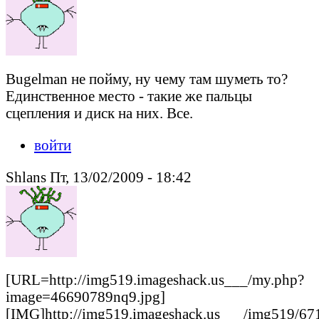
Bugelman не пойму, ну чему там шуметь то?
Единственное место - такие же пальцы
сцепления и диск на них. Все.
войти
Shlans Пт, 13/02/2009 - 18:42
[URL=http://img519.imageshack.us___/my.php?
image=46690789nq9.jpg]
[IMG]http://img519.imageshack.us___/img519/67