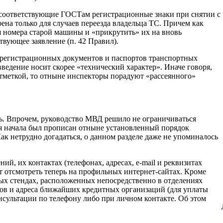
ь соответствующие ГОСТам регистрационные знаки при снятии с
ена только для случаев переезда владельца ТС. Причем как
 номера старой машины и «прикрутить» их на вновь
вующее заявление (п. 42 Правил).
й регистрационных документов и паспортов транспортных
ведение носит скорее «технический характер». Иначе говоря,
тметкой, то отныне инспекторы порадуют «рассеянного»
ь. Впрочем, руководство МВД решило не ограничиваться
я начала был прописан отныне установленный порядок
 нетрудно догадаться, о данном разделе даже не упоминалось
й, их контактах (телефонах, адресах, e-mail и реквизитах
 отсмотреть теперь на профильных интернет-сайтах. Кроме
ых стендах, расположенных непосредственно в отделениях
ов и адреса ближайших кредитных организаций (для уплаты
сультации по телефону либо при личном контакте. Об этом