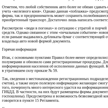
Отметим, что любой собственник авто более не обязан сдават
учета «железного коня». Однако данная «поблажка» предусмотр
фирма, так и предприниматель может сохранить полюбившиеся
приобретенный транспорт. Достаточно лишь написать соответст
Рассмотрели «люди в погонах» и ситуацию с утратой и порче
средств. Однако связанное с этим «печальным событием» новов
если раньше выдавались дубликаты бумаг с соответствующей о
владельца авто новой формой документа.
Горячая информация
Итак, с основными пунктами Правил более-менее определилис
полумерами и обновило сами регистрационные процедуры. Дл
информирования населения об исполнении данных функций. Как
в утратившем силу приказе № 59.
Так, сведения о местонахождении регистрационных подразделени
счетов), а также иную полезную информацию желающие смогут
того, почерпнуть много интересного удастся на информационн
ГИБДД. В частности, на них будут размещены формы документ
госпошлины). Предусмотрена и возможность безвозмездной кон
говорится в пункте 15 Регламента.