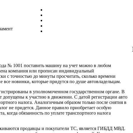
ламент
года № 1001 поставить машину на учет можно в любом
ожена компания или прописан индивидуальный
ски с точностью до минуты просчитать, сколько времени
не все новинки, которые придутся по душе автовладельцам.
егистрированы в уполномоченном государственном органе. В
т допущены к участию в движении. С датой регистрации авто
портного налога. Аналогичным образом только после снятия в
алог не придется. Данное правило приобретает особую
а, когда обязанность по уплате транспортного налога
лкиваются продавцы и покупатели ТС, является ГИБДД МВД.