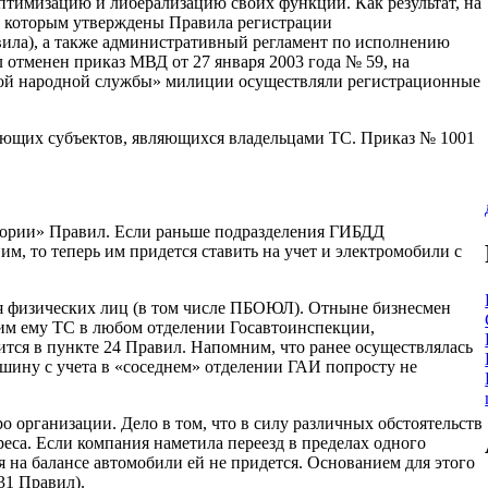
 оптимизацию и либерализацию своих функций. Как результат, на
1, которым утверждены Правила регистрации
вила), а также административный регламент по исполнению
 отменен приказ МВД от 27 января 2003 года № 59, на
амой народной службы» милиции осуществляли регистрационные
ующих субъектов, являющихся владельцами ТС. Приказ № 1001
итории» Правил. Если раньше подразделения ГИБДД
м, то теперь им придется ставить на учет и электромобили с
 физических лиц (в том числе ПБОЮЛ). Отныне бизнесмен
им ему ТС в любом отделении Госавтоинспекции,
ится в пункте 24 Правил. Напомним, что ранее осуществлялась
машину с учета в «соседнем» отделении ГАИ попросту не
 организации. Дело в том, что в силу различных обстоятельств
еса. Если компания наметила переезд в пределах одного
я на балансе автомобили ей не придется. Основанием для этого
31 Правил).