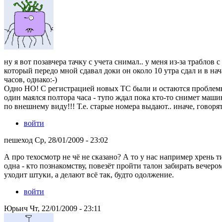
ну я вот позавчера тачку с учета снимал.. у меня из-за траблов
который передо мной сдавал доки он около 10 утра сдал и в на
часов, однако:-)
Одно НО! С регистрацией новых ТС были и остаются пробле
один маялся полтора часа - тупо ждал пока кто-то снимет маш
по внешнему виду!!! Т.е. старые номера выдают.. иначе, говоря
войти
пешеход Ср, 28/01/2009 - 23:02
А про техосмотр не чё не сказано? А то у нас например хрень ти
одна - кто познакомству, повезёт пройти талон забирать вечер
уходит штуки, а делают всё так, будто одолжение.
войти
Юрьич Чт, 22/01/2009 - 23:11