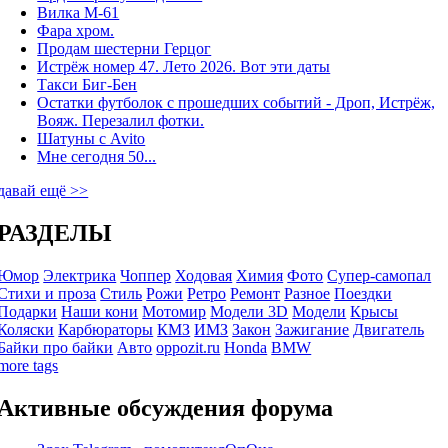
Вилка М-61
Фара хром.
Продам шестерни Герцог
Истрёж номер 47. Лето 2026. Вот эти даты
Такси Биг-Бен
Остатки футболок с прошедших событий - Дроп, Истрёж,
Вояж. Перезалил фотки.
Шатуны с Avito
Мне сегодня 50...
давай ещё >>
РАЗДЕЛЫ
Юмор
Электрика
Чоппер
Ходовая
Химия
Фото
Супер-самопал
Стихи и проза
Стиль
Рожи
Ретро
Ремонт
Разное
Поездки
Подарки
Наши кони
Мотомир
Модели 3D
Модели
Крысы
Коляски
Карбюраторы
КМЗ
ИМЗ
Закон
Зажигание
Двигатель
Байки про байки
Авто
oppozit.ru
Honda
BMW
more tags
Активные обсуждения форума