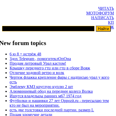
ЧИТАТЬ
МОТОФОРУМ
НАПИСАТЬ
КП
ГАРАЖ
New forum topics
6 ю 8 = истрёж 48
Здох Telegram , помогитеклОпОна
Продам литровый Урал кастом!
Крышку переднего гтц или гтц в сборе Вояж
Отличие ходовой ретро и волк
Чертеж флажка крепление фары с надписью урал у кого
есть
Эмблему КМЗ круглую куплю 2 шт
Алюминиевый обод на переднее колесо Волка
Ищутся владельцы ранних м67 1974 год
Футболки и нашивки 27 лет Oppozit.ru - пересылаю тем
кто не был на мероприятии.
есть две толстовки последней партии. размер L
Прдам хромучие детали