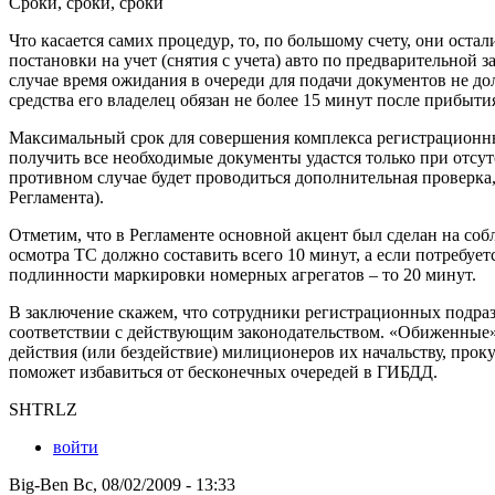
Сроки, сроки, сроки
Что касается самих процедур, то, по большому счету, они оста
постановки на учет (снятия с учета) авто по предварительной
случае время ожидания в очереди для подачи документов не д
средства его владелец обязан не более 15 минут после прибытия
Максимальный срок для совершения комплекса регистрационных 
получить все необходимые документы удастся только при отсу
противном случае будет проводиться дополнительная проверка, к
Регламента).
Отметим, что в Регламенте основной акцент был сделан на соб
осмотра ТС должно составить всего 10 минут, а если потребуе
подлинности маркировки номерных агрегатов – то 20 минут.
В заключение скажем, что сотрудники регистрационных подраз
соответствии с действующим законодательством. «Обиженные»
действия (или бездействие) милиционеров их начальству, проку
поможет избавиться от бесконечных очередей в ГИБДД.
SHTRLZ
войти
Big-Ben Вс, 08/02/2009 - 13:33