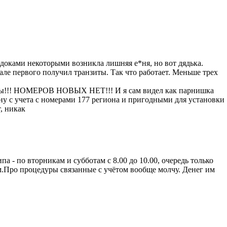
 с доками некоторыми возникла лишняя е*ня, но вот дядька.
чале первого получил транзиты. Так что работает. Меньше трех
мы!!! НОМЕРОВ НОВЫХ НЕТ!!! И я сам видел как парнишка
ину с учета с номерами 177 региона и пригодными для установки
т, никак
па - по вторникам и субботам с 8.00 до 10.00, очередь только
ом.Про процедуры связанные с учётом вообще молчу. Денег им