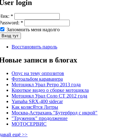
User login
Ник:
*
Password:
*
Запомнить меня надолго
Восстановить пароль
Новые записи в блогах
Опус на тему оппозитов
Фотоальбом караванера
Мотоцикл Урал Ретро 2013 года
Короткое видео о сборке мотоцикла
Мотоцикл Урал Соло СТ 2012 года
Yamaha SRX-400 sidecar
Как колясЯтся Литры
Москва-Астрахань "Бутерброд с икрой"
"Труженик" продолжение
МОТОСЕРВИС
давай ещё >>