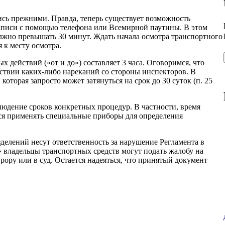
лись прежними. Правда, теперь существует возможность
 записи с помощью телефона или Всемирной паутины. В этом
олжно превышать 30 минут. Ждать начала осмотра транспортного
 к месту осмотра.
действий («от и до») составляет 3 часа. Оговоримся, что
тствии каких-либо нареканий со стороны инспекторов. В
оторая запросто может затянуться на срок до 30 суток (п. 25
людение сроков конкретных процедур. В частности, время
тся применять специальные приборы для определения
делений несут ответственность за нарушение Регламента в
 владельцы транспортных средств могут подать жалобу на
рору или в суд. Остается надеяться, что принятый документ