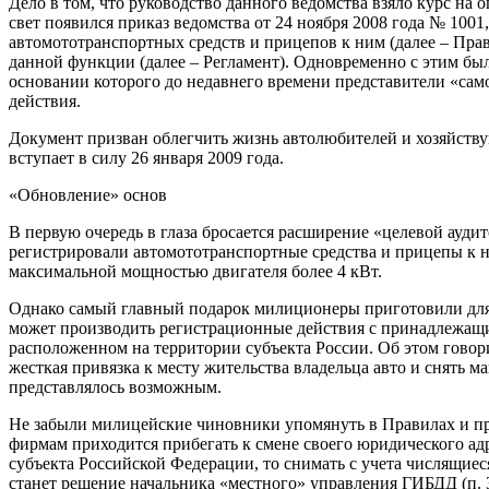
Дело в том, что руководство данного ведомства взяло курс на
свет появился приказ ведомства от 24 ноября 2008 года № 100
автомототранспортных средств и прицепов к ним (далее – Пра
данной функции (далее – Регламент). Одновременно с этим был
основании которого до недавнего времени представители «с
действия.
Документ призван облегчить жизнь автолюбителей и хозяйств
вступает в силу 26 января 2009 года.
«Обновление» основ
В первую очередь в глаза бросается расширение «целевой ауд
регистрировали автомототранспортные средства и прицепы к ни
максимальной мощностью двигателя более 4 кВт.
Однако самый главный подарок милиционеры приготовили для
может производить регистрационные действия с принадлежащ
расположенном на территории субъекта России. Об этом говор
жесткая привязка к месту жительства владельца авто и снять 
представлялось возможным.
Не забыли милицейские чиновники упомянуть в Правилах и про
фирмам приходится прибегать к смене своего юридического адр
субъекта Российской Федерации, то снимать с учета числящиес
станет решение начальника «местного» управления ГИБДД (п. 