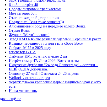
Здох Telegram , помогитеклОпОна
6 ю 8 = истрёж 48
Продам литровый Урал кастом!
Мне сегодня 50...
Отличие ходовой ретро и волк
Поздравьте! Взял тоже оппозит)))
Алюминиевый обод на переднее колесо Волка
Отрыл Вояж
Журнал "Мото" воскрес!
Завод КМЗ в Киеве разнесли ударами "Гераней" и ракет
Крышку переднего гтц или гтц в сборе Вояж
Собрать М 72 в 2025 году
генератор Г-11А
Эмблему КМЗ круглую куплю 2 шт
Истрёж номер 47. Лето 2026. Вот эти даты
Пиратские футболки "24 года Оппозит.ру" - остатки +
ЕЩЁ ОДНА допечатка.
Оппозиту 27 лет!!! Отмечаем 24-26 апреля
Wolkodav опять постарел
Чертеж флажка крепление фары с надписью урал у кого
есть
Наша мотожизнь
давай ещё >>