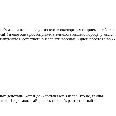
, то бумажки нет, а еще у них ктото окачюрился и приема не было.
я!!! и еще одна достопримечательность нашего города: у нас 2-
ознакомиться. естественно я все эти веселые 5 дней простоял во 2-
 действий («от и до») составляет 3 часа" Это че, гайцы
рится. Представил гайца: весь потный, растрепанный с