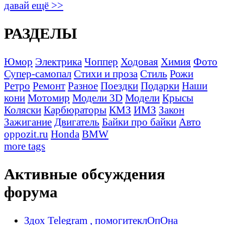
давай ещё >>
РАЗДЕЛЫ
Юмор
Электрика
Чоппер
Ходовая
Химия
Фото
Супер-самопал
Стихи и проза
Стиль
Рожи
Ретро
Ремонт
Разное
Поездки
Подарки
Наши
кони
Мотомир
Модели 3D
Модели
Крысы
Коляски
Карбюраторы
КМЗ
ИМЗ
Закон
Зажигание
Двигатель
Байки про байки
Авто
oppozit.ru
Honda
BMW
more tags
Активные обсуждения
форума
Здох Telegram , помогитеклОпОна