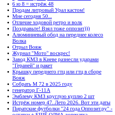
6 ю 8 = истрёж 48
Продам литровый Урал кастом!
Мне сегодня 50...
Отличие ходовой ретро и волк
Поздравьте! Взял тоже оппозит)))
Алюминиевый обод на переднее колесо
Волка
Отрыл Вояж
Журнал "Мото" воскрес!
Завод КМЗ в Киеве разнесли ударами
"Гераней" и ракет
Крышку переднего гтц или гтц в сборе
Вояж
Собрать М 72 в 2025 году
генератор Г-11А
Эмблему КМЗ круглую куплю 2 шт
Истрёж номер 47. Лето 2026. Вот эти даты
Пиратские футболки "24 года Оппозит.ру" -
остатки + ЕЩЁ ОДНА допечатка.