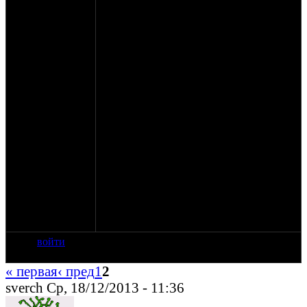
течением времени износ не достиг
критической точки, когда лапка
срывается уже практически всегда.
Проморгал наверное при переборке, что
эти детали подношены.
И понятно, что коробку однозначно
разбирать. Просто ооооочень не хочется
делать это сейчас, под конец сезона.
Неприятно разбирать-собирать
работающую технику. Вот и решил
написать, вдруг сейчас прийдет какой-
нибудь оппозитный ГуруЪ и скажет: ха,
да не беда, есть один старый
проверенный дедовский способ, до конца
сезона дотянеш! Береш молоток, брусок,
аллюминиевую пудру и 100г водки...
Вобщем, вдруг и вправду кто-нибудь
чтото подскажет.
войти
« первая
‹ пред
1
2
sverch Ср, 18/12/2013 - 11:36