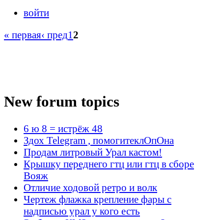
войти
« первая
‹ пред
1
2
New forum topics
6 ю 8 = истрёж 48
Здох Telegram , помогитеклОпОна
Продам литровый Урал кастом!
Крышку переднего гтц или гтц в сборе
Вояж
Отличие ходовой ретро и волк
Чертеж флажка крепление фары с
надписью урал у кого есть