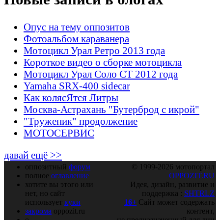
Опус на тему оппозитов
Фотоальбом караванера
Мотоцикл Урал Ретро 2013 года
Короткое видео о сборке мотоцикла
Мотоцикл Урал Соло СТ 2012 года
Yamaha SRX-400 sidecar
Как колясЯтся Литры
Москва-Астрахань "Бутерброд с икрой"
"Труженик" продолжение
МОТОСЕРВИС
давай ещё >>
оппозитный
форум
© 1999-2026 мотопортал
полное
оглавление
OPPOZIT.RU
хотите вы этого или
Идея, дизайн, развитие и
нет, но сайт
поддержка :
SHTRLZ
использует
куки
16+
Сайт может содержать
закрома
oppozit.ru
контент,
о
не предназначенный для лиц