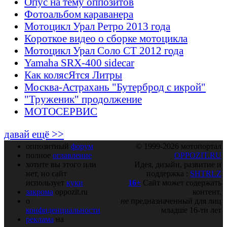
Опус на тему оппозитов
Фотоальбом караванера
Мотоцикл Урал Ретро 2013 года
Короткое видео о сборке мотоцикла
Мотоцикл Урал Соло СТ 2012 года
Yamaha SRX-400 sidecar
Как колясЯтся Литры
Москва-Астрахань "Бутерброд с икрой"
"Труженик" продолжение
МОТОСЕРВИС
давай ещё >>
оппозитный
форум
© 1999-2026 мотопортал
полное
оглавление
OPPOZIT.RU
хотите вы этого или
Идея, дизайн, развитие и
нет, но сайт
поддержка :
SHTRLZ
использует
куки
16+
Сайт может содержать
закрома
oppozit.ru
контент,
о
не предназначенный для лиц
конфиденциальности
младше 16-ти лет
реклама
на