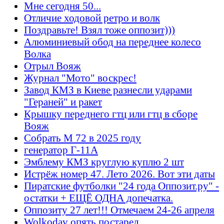
Мне сегодня 50...
Отличие ходовой ретро и волк
Поздравьте! Взял тоже оппозит)))
Алюминиевый обод на переднее колесо
Волка
Отрыл Вояж
Журнал "Мото" воскрес!
Завод КМЗ в Киеве разнесли ударами
"Гераней" и ракет
Крышку переднего гтц или гтц в сборе
Вояж
Собрать М 72 в 2025 году
генератор Г-11А
Эмблему КМЗ круглую куплю 2 шт
Истрёж номер 47. Лето 2026. Вот эти даты
Пиратские футболки "24 года Оппозит.ру" -
остатки + ЕЩЁ ОДНА допечатка.
Оппозиту 27 лет!!! Отмечаем 24-26 апреля
Wolkodav опять постарел