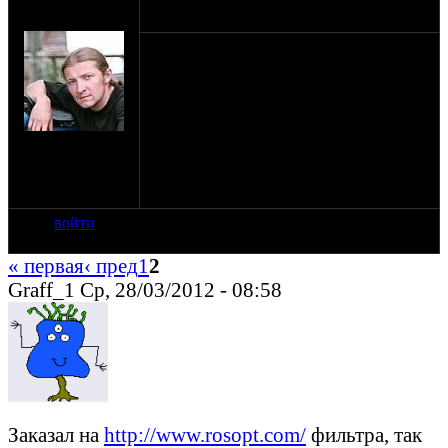
оппозитчик
07-06-11 16:52
белый1
Здравствуйте.
Надо поставить нулевики на урал. Какой
марки купить сей девайс чтобы "Десево и
касество"
А то K&N очень дорого :(
И главное где их купить?
на сайте: сен-07
нахождение:
Мос. обл.
Егорьевск
войти
« первая
‹ пред
1
2
Graff_1 Ср, 28/03/2012 - 08:58
Заказал на
http://www.rosopt.com/
фильтра, так