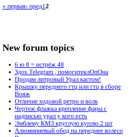
« первая
‹ пред
1
2
New forum topics
6 ю 8 = истрёж 48
Здох Telegram , помогитеклОпОна
Продам литровый Урал кастом!
Крышку переднего гтц или гтц в сборе
Вояж
Отличие ходовой ретро и волк
Чертеж флажка крепление фары с
надписью урал у кого есть
Эмблему КМЗ круглую куплю 2 шт
Алюминиевый обод на переднее колесо