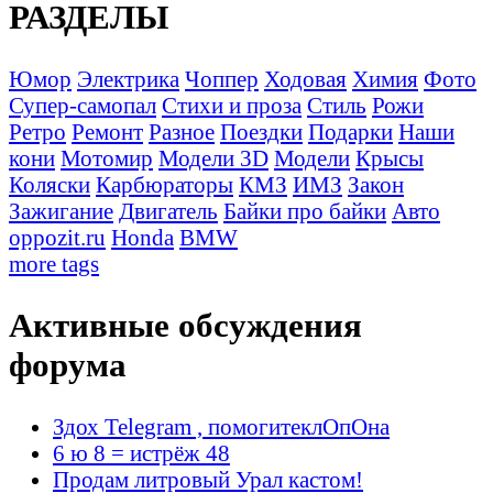
РАЗДЕЛЫ
Юмор
Электрика
Чоппер
Ходовая
Химия
Фото
Супер-самопал
Стихи и проза
Стиль
Рожи
Ретро
Ремонт
Разное
Поездки
Подарки
Наши
кони
Мотомир
Модели 3D
Модели
Крысы
Коляски
Карбюраторы
КМЗ
ИМЗ
Закон
Зажигание
Двигатель
Байки про байки
Авто
oppozit.ru
Honda
BMW
more tags
Активные обсуждения
форума
Здох Telegram , помогитеклОпОна
6 ю 8 = истрёж 48
Продам литровый Урал кастом!