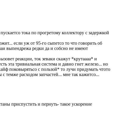
с пускаетсо тока по прогретому коллектору с задержкой
ржит... если уж от 95-го сыпетсо то что говорить об
лучаи выпендрежа редки да и собсно не имеют
вызовет реакции, ток зеваки скажут *крутаааа* и
есть эта тривиальная система и давно гнет железо... но
 кайф поковырятьсо с пользой* то лучи придумать чтото
с темже расходом запчастей... мне так кажитсо...
штаны приспустить и пернуть- такое ускорение