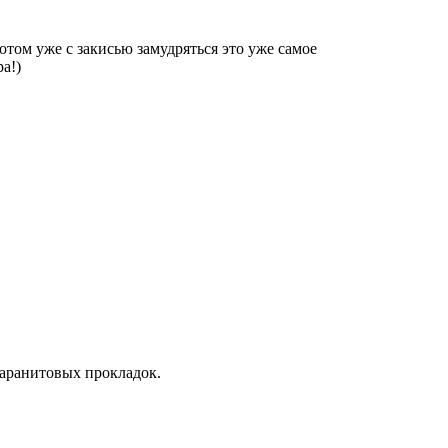
отом уже с закисью замудряться это уже самое
а!)
паранитовых прокладок.