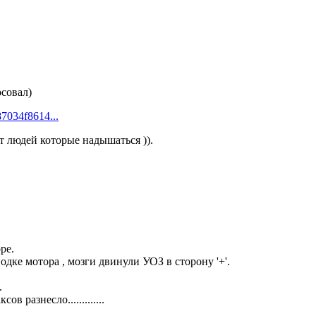
осовал)
7034f8614...
ёт людей которые надышаться )).
ре.
одке мотора , мозги двинули УОЗ в сторону '+'.
.
в разнесло.............