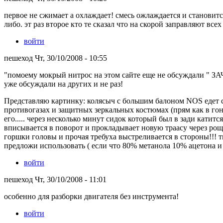
первое не сжимает а охлаждает! смесь ожлаждается и становит
либо. эт раз второе кто те сказал что на скорой заправляют всех
войти
пешеход Чт, 30/10/2008 - 10:55
"помоему мокрый нитрос на этом сайте еще не обсуждали
уже обсуждали на других и не раз!
Представляю картинку: колясыч с большим балоном NOS едет с
противогазах и защитных зеркальных костюмах (прям как в г
его..... через несколько минут сидок который был в зади катится
вписывается в поворот и прокладывает новую траасу через рощ
горшки головы и прочая требуха выстреливается в стороны!!!
предложи использовать ( если что 80% метанола 10% ацетона и 
войти
пешеход Чт, 30/10/2008 - 11:01
особенно для разборки двигателя без инструмента!
войти