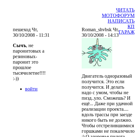
ЧИТАТЬ
МОТОФОРУМ
НАПИСАТЬ
КП
пешеход Чт,
Roman_shvbsk Чт,
ГАРАЖ
30/10/2008 - 11:31
30/10/2008 - 14:13
Сычъ
, не
паронитовых а
резиновых-
паронит это
прошлое
тысячилетие!!!!
Двигатель одноразовый
:-))
получится. Это если
получится. И делать
войти
надо с умом, чтобы не
пизд..уло. Сможешь? И
ещё... Даже при удачной
реализации проекта....
вдоль трассы при заезде
никого быть не должно.
Чтобы отстрелившимися
горшками не покалечило
:) О здоровье пилота