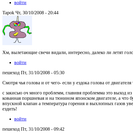
войти
Tapok Чт, 30/10/2008 - 20:44
Хм, вылетающие свечи видали, интересно, далеко ли летят голо
войти
пешеход Пт, 31/10/2008 - 05:30
Смотря чья голова и от чего- если у ездока голова от двигателя то 
с закисью оч много проблемм, главнвя проблемма это выход из 
кованная поршневая и на тюнином японском двигателе, а что бу
впускной клапан а температура горения и выхлопных газов уве
ездить!
войти
пешеход Пт, 31/10/2008 - 09:42