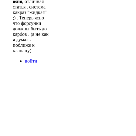
osmi
, отличная
статья . система
какраз "жидкая"
;) . Теперь ясно
что форсунки
должны быть до
карбов . (а не как
я думал -
поближе к
клапану)
войти