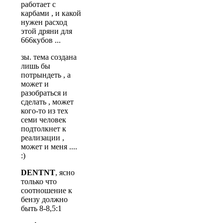
работает с
карбами , и какой
нужен расход
этой дряни для
666кубов ...
зы. тема создана
лишь бы
потрындеть , а
может и
разобраться и
сделать , может
кого-то из тех
семи человек
подтолкнет к
реализации ,
может и меня ....
:)
DENTNT
, ясно
только что
соотношение к
бензу должно
быть 8-8,5:1