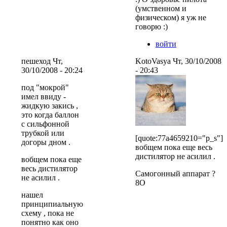
(умственном и
физическом) я уж не
говорю :)
войти
пешеход Чт,
KotoVasya Чт, 30/10/2008
30/10/2008 - 20:24
- 20:43
под "мокрой"
имел ввиду -
жидкую закись ,
это когда баллон
с сильфонной
трубкой или
[quote:77a4659210="p_s"]
догоры дном .
вобщем пока еще весь
дистилятор не асилил .
вобщем пока еще
весь дистилятор
Самогонный аппарат ?
не асилил .
8O
нашел
принципиальную
схему , пока не
понятно как оно