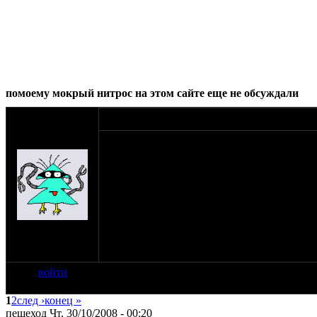
помоему мокрый нитрос на этом сайте еще не обсуждали
оппозитчик
30-10-08 0:17
Anonymous
дабы не искать потом тему , создаю ее сразу 
(пешеход)
ей мотобраза , есть какие мысли по сабжу ?
(Мысли типа "Нах надо ..." , и предложения 
зы. сам ушел на аллент , в поисках инфы .
на сайте: янв-70
ззы. ищу поставщиков балонов энодва . пре
нахождение:
Тверь
войти
1
2
след ›
конец »
пешеход Чт, 30/10/2008 - 00:20