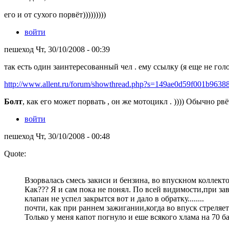
его и от сухого порвёт)))))))))
войти
пешеход Чт, 30/10/2008 - 00:39
так есть один заинтересованный чел . ему ссылку (я еще не гол
http://www.allent.ru/forum/showthread.php?s=149ae0d59f001b96388
Болт
, как его может порвать , он же мотоцикл . )))) Обычно рв
войти
пешеход Чт, 30/10/2008 - 00:48
Quote:
Взорвалась смесь закиси и бензина, во впускном коллекто
Как??? Я и сам пока не понял. По всей видимости,при зав
клапан не успел закрытся вот и дало в обратку........
почти, как при раннем зажигании,когда во впуск стреляет
Только у меня капот погнуло и еше всякого хлама на 70 баксо