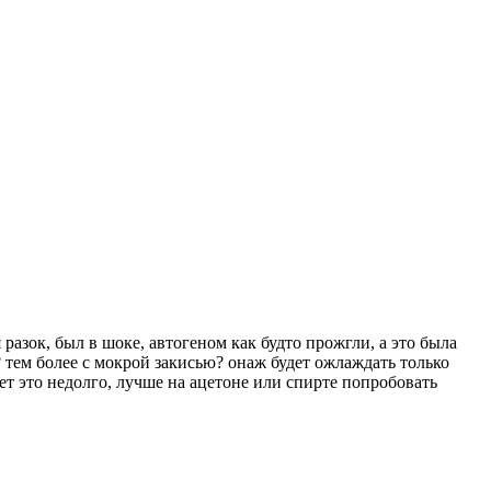
разок, был в шоке, автогеном как будто прожгли, а это была
? тем более с мокрой закисью? онаж будет ожлаждать только
т это недолго, лучше на ацетоне или спирте попробовать