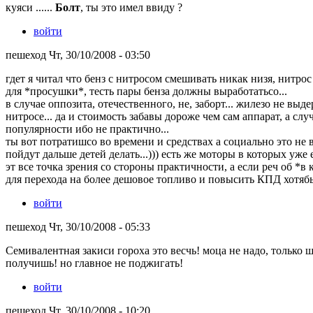
куяси ......
Болт
, ты это имел ввиду ?
войти
пешеход Чт, 30/10/2008 - 03:50
гдет я читал что бенз с нитросом смешивать никак низя, нитро
для *просушки*, тесть пары бенза должны выработатьсо...
в случае оппозита, отечественного, не, заборт... жилезо не выде
нитросе... да и стоимость забавы дороже чем сам аппарат, а с
популярности ибо не практично...
ты вот потратишсо во времени и средствах а социально это не 
пойдут дальше детей делать...))) есть же моторы в которых уже 
эт все точка зрения со стороны практичности, а если реч об *в
для перехода на более дешовое топливо и повысить КПД хотябы 
войти
пешеход Чт, 30/10/2008 - 05:33
Семивалентная закиси гороха это весчь! моца не надо, только 
получишь! но главное не поджигать!
войти
пешеход Чт, 30/10/2008 - 10:20