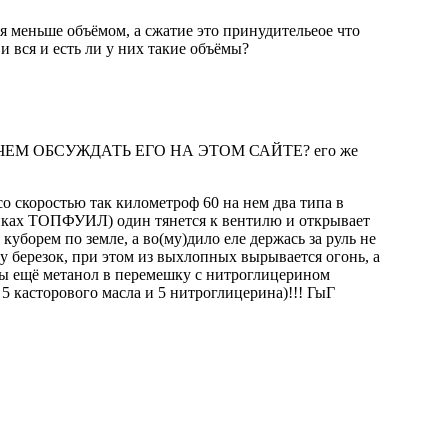
ся меньше объёмом, а сжатие это принудительеое что
 и вся и есть ли у них такие объёмы?
 " ЗАЧЕМ ОБСУЖДАТЬ ЕГО НА ЭТОМ САЙТЕ? его же
о скоростью так километроф 60 на нем два типа в
онках ТОПФУИЛ) один тянется к вентилю и открывает
 куборем по земле, а во(му)дило еле держась за руль не
у березок, при этом из выхлопных вырывается огонь, а
 ты ещё метанол в перемешку с нитроглицерином
5 касторового масла и 5 нитроглицерина)!!! ГыГ