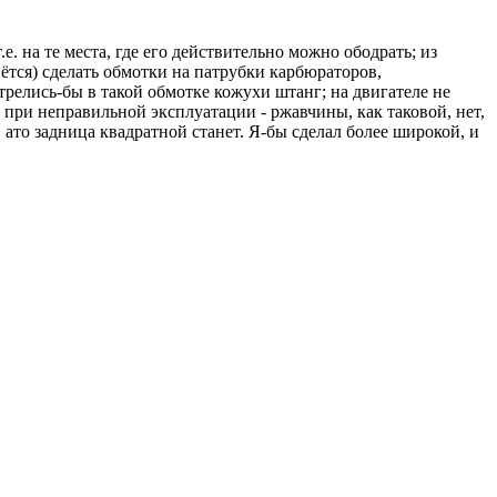
е. на те места, где его действительно можно ободрать; из
ётся) сделать обмотки на патрубки карбюраторов,
релись-бы в такой обмотке кожухи штанг; на двигателе не
 при неправильной эксплуатации - ржавчины, как таковой, нет,
 ато задница квадратной станет. Я-бы сделал более широкой, и