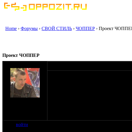
Home
›
Форумы
›
СВОЙ СТИЛЬ
›
ЧОППЕР
› Проект ЧОППЕ
Проект ЧОППЕР
оппозитчик pala4
10-09-07 21:13
прикольное название темы да... Тут так
сделать что то вроде чёпера из этого уро
Щас я его прикатил в гораж на восстано
Заднее колесо придётся оставить родное(
(слишком дорого для меня)
на сайте: июн-07
что радует достану фару от касика, чёпер
нахождение:
Что можно с таким ресурсом сотворить?
Калининград-
держать вас в курсе событий..
Fallout!!!+Хабаровск
войти