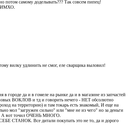
жно потом самому доделывать??? Так совсем пипец!
а ИМХО.
этому вилку удлинить не смог, еле сварщика выловил!
я в городе да и в гомеле на рынке да и в магазине из запчастей
 новых ВОКЛОВ и тд и говорить нечего - НЕТ обсолютно
роход на территорию) и там токарь есть знакомый, И еще на
ьно мол "загружен сильно" или "мне не из чего" но за деньги
но, А вот точил ОЧЕНЬ МНОГО.
ЕБЕ СТАНОК. Все дитали покупать это не то, да и дорого