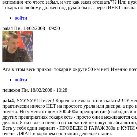
вспомнил что чтото забыл, и что как заказ отозвать??? Или ну
Токарь по любому должен под рукой быть - через ИНЕТ шляп
войти
pala4 Пн, 18/02/2008 - 09:50
Ага в этом весь прикол- токаря в округе 50 км нет! Именно по
войти
пешеход Пн, 18/02/2008 - 10:28
pala4
, УУУУУУ! Писец! Короче я незнаю что и сказать!!!! У мен
практически ничего НЕТ на простого урала или днепра, а про
ничего. Но у меня от дома 300-400м предприятие (свободный п
других предприятиях токаря есть - просто они выеживаются сил
делают. Я на своего ничего из запчастей не покупал абсалют
Есть у тебя один вариант - ПРОВЕДИ В ГАРАЖ 380в и КУПИ С
очень. ДЖАП в хорошем состоянии дешевле станет.