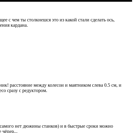
щее с чем ты столкнешся это из какой стали сделать ось,
ения кардана.
тник! расстояние между колесои и маятником слева 0.5 см, и
есо сразу с редуктором.
я самого нет дюжины станков) и в быстрые сроки можно
 чёпер...