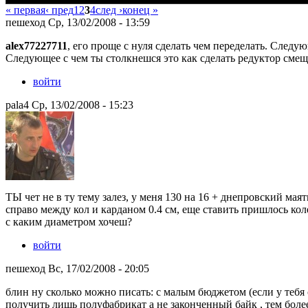
« первая
‹ пред
1
2
3
4
след ›
конец »
пешеход Ср, 13/02/2008 - 13:59
alex77227711
, его проще с нуля сделать чем переделать. Следую
Следующее с чем ты столкнешся это как сделать редуктор смещ
войти
pala4 Ср, 13/02/2008 - 15:23
ТЫ чет не в ту тему залез, у меня 130 на 16 + днепровский мая
справо между кол и карданом 0.4 см, еще ставить пришлось кол
с каким диаметром хочеш?
войти
пешеход Вс, 17/02/2008 - 20:05
блин ну сколько можно писать: с малым бюджетом (если у теб
получить лишь полуфабрикат а не законченный байк , тем более