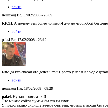
войти
пешеход Вс, 17/02/2008 - 20:09
RICH
, А почему тем более чоппер.Я думаю что любой без дене
войти
pala4 Вс, 17/02/2008 - 23:12
Бльа да кто сказал что денег нет?! Просто у нас в Кал-де с дет
войти
пешеход Пн, 18/02/2008 - 08:29
pala4
, Ну тада совсем ах!!!
Это можно сойти с ума-я бы так на смог.
Я представляю сидиш 2 вечера считаеш, чертиш и вроди бы все 