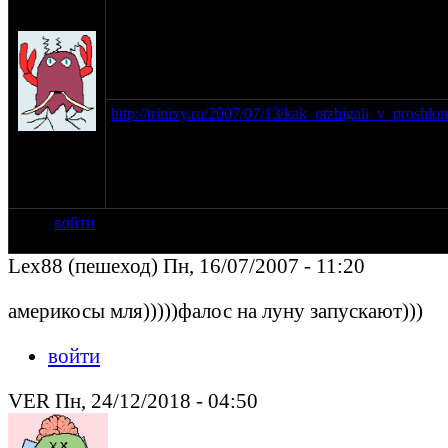
оппозитчик
uvt
13-07-07 10:01
http://trinixy.ru/2007/07/13/kak_otzhigali_v_proshl
на сайте:
мар-04
нахождение:
Москва
войти
Lex88 (пешеход) Пн, 16/07/2007 - 11:20
америкосы мля)))))фалос на луну запускают)))
войти
VER Пн, 24/12/2018 - 04:50