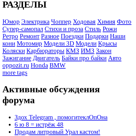
РАЗДЕЛЫ
Юмор
Электрика
Чоппер
Ходовая
Химия
Фото
Супер-самопал
Стихи и проза
Стиль
Рожи
Ретро
Ремонт
Разное
Поездки
Подарки
Наши
кони
Мотомир
Модели 3D
Модели
Крысы
Коляски
Карбюраторы
КМЗ
ИМЗ
Закон
Зажигание
Двигатель
Байки про байки
Авто
oppozit.ru
Honda
BMW
more tags
Активные обсуждения
форума
Здох Telegram , помогитеклОпОна
6 ю 8 = истрёж 48
Продам литровый Урал кастом!