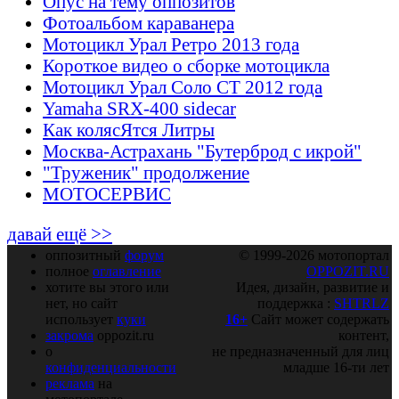
Опус на тему оппозитов
Фотоальбом караванера
Мотоцикл Урал Ретро 2013 года
Короткое видео о сборке мотоцикла
Мотоцикл Урал Соло СТ 2012 года
Yamaha SRX-400 sidecar
Как колясЯтся Литры
Москва-Астрахань "Бутерброд с икрой"
"Труженик" продолжение
МОТОСЕРВИС
давай ещё >>
оппозитный
форум
© 1999-2026 мотопортал
полное
оглавление
OPPOZIT.RU
хотите вы этого или
Идея, дизайн, развитие и
нет, но сайт
поддержка :
SHTRLZ
использует
куки
16+
Сайт может содержать
закрома
oppozit.ru
контент,
о
не предназначенный для лиц
конфиденциальности
младше 16-ти лет
реклама
на