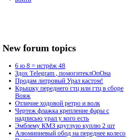
New forum topics
6 ю 8 = истрёж 48
Здох Telegram , помогитеклОпОна
Продам литровый Урал кастом!
Крышку переднего гтц или гтц в сборе
Вояж
Отличие ходовой ретро и волк
Чертеж флажка крепление фары с
надписью урал у кого есть
Эмблему КМЗ круглую куплю 2 шт
Алюминиевый обод на переднее колесо