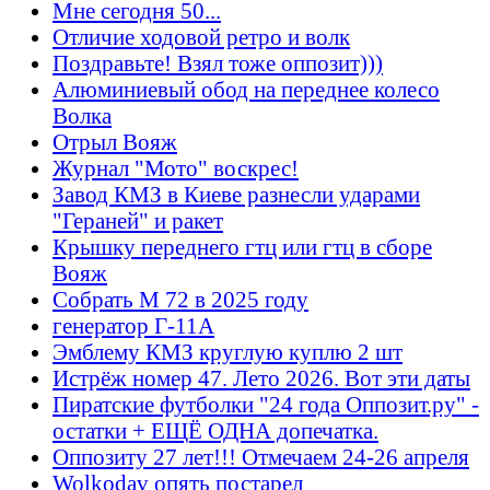
Мне сегодня 50...
Отличие ходовой ретро и волк
Поздравьте! Взял тоже оппозит)))
Алюминиевый обод на переднее колесо
Волка
Отрыл Вояж
Журнал "Мото" воскрес!
Завод КМЗ в Киеве разнесли ударами
"Гераней" и ракет
Крышку переднего гтц или гтц в сборе
Вояж
Собрать М 72 в 2025 году
генератор Г-11А
Эмблему КМЗ круглую куплю 2 шт
Истрёж номер 47. Лето 2026. Вот эти даты
Пиратские футболки "24 года Оппозит.ру" -
остатки + ЕЩЁ ОДНА допечатка.
Оппозиту 27 лет!!! Отмечаем 24-26 апреля
Wolkodav опять постарел