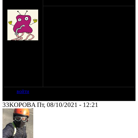
оппозитчик
08-10-21 11:45
grossenberg
Привет. Решил восстановить колеса.
Расспицевал обода и заметил, что когда
крутишь обод в руках, то прям из бортов,
которые завальцованы, слышно такое
шуршание, как будто там внутри
ржавчина перекатывается.
на сайте: сен-19
И процесс коррозии врядли там
нахождение:
остановится. Убирал ли кто-то эту
Минск
фигню? Я думаю выпилить окно с
внутренней стороны, высыпать оттуда
мусор, задуть каким-нибудь грунтом и
заварить обратно.
Кто что скажет? Не пинайте если звучит
бредово.
войти
33KOPOBA Пт, 08/10/2021 - 12:21