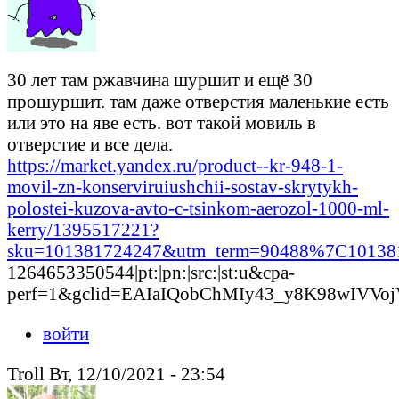
30 лет там ржавчина шуршит и ещё 30
прошуршит. там даже отверстия маленькие есть
или это на яве есть. вот такой мовиль в
отверстие и все дела.
https://market.yandex.ru/product--kr-948-1-
movil-zn-konserviruiushchii-sostav-skrytykh-
polostei-kuzova-avto-c-tsinkom-aerozol-1000-ml-
kerry/1395517221?
sku=101381724247&utm_term=90488%7C1013817
1264653350544|pt:|pn:|src:|st:u&cpa-
perf=1&gclid=EAIaIQobChMIy43_y8K98wIV
войти
Troll Вт, 12/10/2021 - 23:54