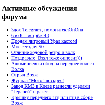
Активные обсуждения
форума
Здох Telegram , помогитеклОпОна
6 ю 8 = истрёж 48
Продам литровый Урал кастом!
Мне сегодня 50...
Отличие ходовой ретро и волк
Поздравьте! Взял тоже оппозит)))
Алюминиевый обод на переднее колесо
Волка
Отрыл Вояж
Журнал "Мото" воскрес!
Завод КМЗ в Киеве разнесли ударами
"Гераней" и ракет
Крышку переднего гтц или гтц в сборе
Вояж