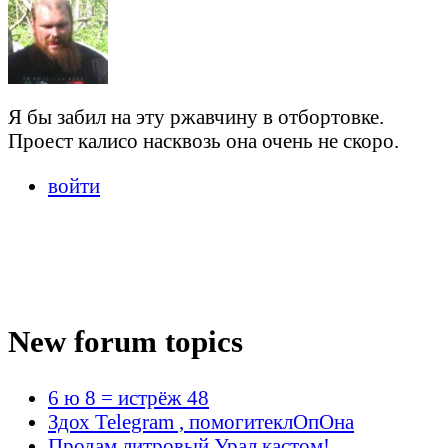
Я бы забил на эту ржавчину в отбортовке.
Проест калисо насквозь она очень не скоро.
войти
New forum topics
6 ю 8 = истрёж 48
Здох Telegram , помогитеклОпОна
Продам литровый Урал кастом!