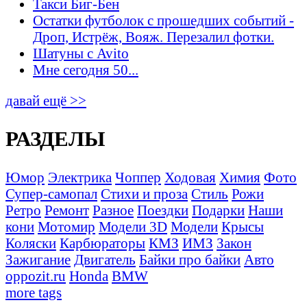
Такси Биг-Бен
Остатки футболок с прошедших событий -
Дроп, Истрёж, Вояж. Перезалил фотки.
Шатуны с Avito
Мне сегодня 50...
давай ещё >>
РАЗДЕЛЫ
Юмор
Электрика
Чоппер
Ходовая
Химия
Фото
Супер-самопал
Стихи и проза
Стиль
Рожи
Ретро
Ремонт
Разное
Поездки
Подарки
Наши
кони
Мотомир
Модели 3D
Модели
Крысы
Коляски
Карбюраторы
КМЗ
ИМЗ
Закон
Зажигание
Двигатель
Байки про байки
Авто
oppozit.ru
Honda
BMW
more tags