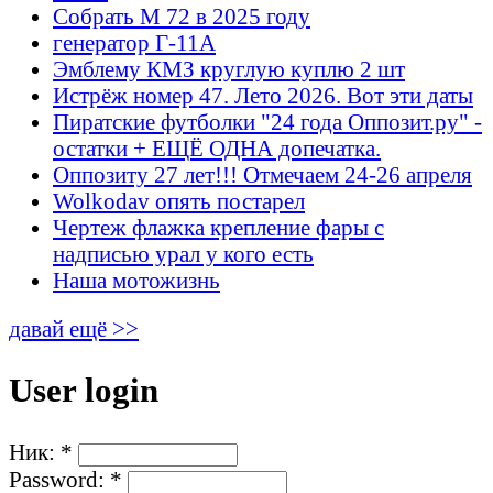
Собрать М 72 в 2025 году
генератор Г-11А
Эмблему КМЗ круглую куплю 2 шт
Истрёж номер 47. Лето 2026. Вот эти даты
Пиратские футболки "24 года Оппозит.ру" -
остатки + ЕЩЁ ОДНА допечатка.
Оппозиту 27 лет!!! Отмечаем 24-26 апреля
Wolkodav опять постарел
Чертеж флажка крепление фары с
надписью урал у кого есть
Наша мотожизнь
давай ещё >>
User login
Ник:
*
Password:
*