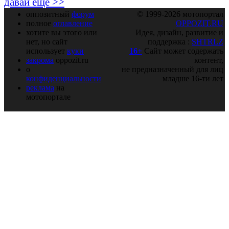
давай ещё >>
оппозитный
форум
© 1999-2026 мотопортал
полное
оглавление
OPPOZIT.RU
хотите вы этого или
Идея, дизайн, развитие и
нет, но сайт
поддержка :
SHTRLZ
использует
куки
16+
Сайт может содержать
закрома
oppozit.ru
контент,
о
не предназначенный для лиц
конфиденциальности
младше 16-ти лет
реклама
на
мотопортале