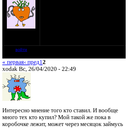
Здравствуйте.
Что касается коленчатого вала для Урал
650/720, действительно ли китайцы
произведены так плохо, как говорилось?
Стоит ли покупать отремонтированный
на сайте: мар-18
русский сделанный вместо этого?
нахождение:
Sweden
войти
« первая
‹ пред
1
2
xodak Вс, 26/04/2020 - 22:49
Интересно мнение того кто ставил. И вообще
много тех кто купил? Мой такой же пока в
коробочке лежит, может через месяцок займусь