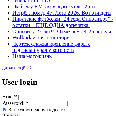
генератор Г-11А
Эмблему КМЗ круглую куплю 2 шт
Истрёж номер 47. Лето 2026. Вот эти даты
Пиратские футболки "24 года Оппозит.ру" -
остатки + ЕЩЁ ОДНА допечатка.
Оппозиту 27 лет!!! Отмечаем 24-26 апреля
Wolkodav опять постарел
Чертеж флажка крепление фары с
надписью урал у кого есть
Наша мотожизнь
давай ещё >>
User login
Ник:
*
Password:
*
Запомнить меня надолго