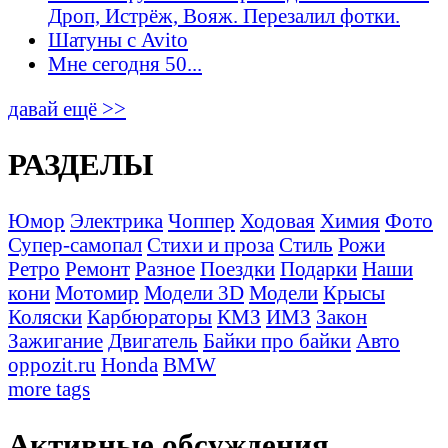
Дроп, Истрёж, Вояж. Перезалил фотки.
Шатуны с Avito
Мне сегодня 50...
давай ещё >>
РАЗДЕЛЫ
Юмор
Электрика
Чоппер
Ходовая
Химия
Фото
Супер-самопал
Стихи и проза
Стиль
Рожи
Ретро
Ремонт
Разное
Поездки
Подарки
Наши
кони
Мотомир
Модели 3D
Модели
Крысы
Коляски
Карбюраторы
КМЗ
ИМЗ
Закон
Зажигание
Двигатель
Байки про байки
Авто
oppozit.ru
Honda
BMW
more tags
Активные обсуждения