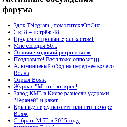
форума
Здох Telegram , помогитеклОпОна
6 ю 8 = истрёж 48
Продам литровый Урал кастом!
Мне сегодня 50...
Отличие ходовой ретро и волк
Поздравьте! Взял тоже оппозит)))
Алюминиевый обод на переднее колесо
Волка
Отрыл Вояж
Журнал "Мото" воскрес!
Завод КМЗ в Киеве разнесли ударами
"Гераней" и ракет
Крышку переднего гтц или гтц в сборе
Вояж
Собрать М 72 в 2025 году