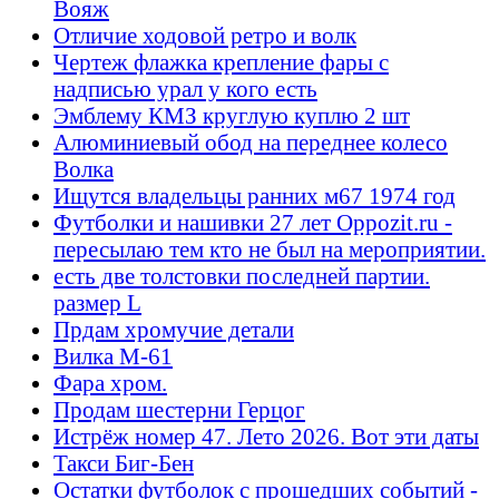
Вояж
Отличие ходовой ретро и волк
Чертеж флажка крепление фары с
надписью урал у кого есть
Эмблему КМЗ круглую куплю 2 шт
Алюминиевый обод на переднее колесо
Волка
Ищутся владельцы ранних м67 1974 год
Футболки и нашивки 27 лет Oppozit.ru -
пересылаю тем кто не был на мероприятии.
есть две толстовки последней партии.
размер L
Прдам хромучие детали
Вилка М-61
Фара хром.
Продам шестерни Герцог
Истрёж номер 47. Лето 2026. Вот эти даты
Такси Биг-Бен
Остатки футболок с прошедших событий -