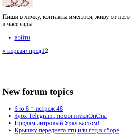
Пиши в личку, контакты имеются, живу от него
в часе езды
войти
« первая
‹ пред
1
2
New forum topics
6 ю 8 = истрёж 48
Здох Telegram , помогитеклОпОна
Продам литровый Урал кастом!
Крышку переднего гтц или гтц в сборе