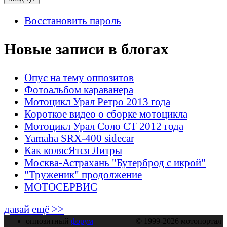
Восстановить пароль
Новые записи в блогах
Опус на тему оппозитов
Фотоальбом караванера
Мотоцикл Урал Ретро 2013 года
Короткое видео о сборке мотоцикла
Мотоцикл Урал Соло СТ 2012 года
Yamaha SRX-400 sidecar
Как колясЯтся Литры
Москва-Астрахань "Бутерброд с икрой"
"Труженик" продолжение
МОТОСЕРВИС
давай ещё >>
оппозитный
форум
© 1999-2026 мотопортал