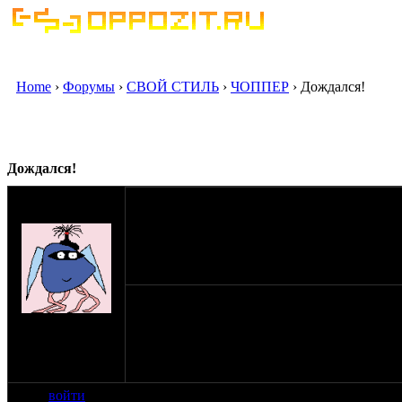
Home
›
Форумы
›
СВОЙ СТИЛЬ
›
ЧОППЕР
› Дождался!
Дождался!
оппозитчик
HDrider
15-08-09 14:01
Извините,не знаю,как фотки сюда загнать!
на сайте: янв-09
нахождение: МО
- Балтийское
побережье
войти