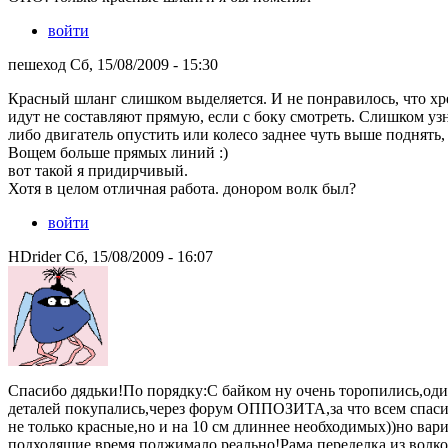
войти
пешеход Сб, 15/08/2009 - 15:30
Красный шланг слишком выделяется. И не понравилось, что хре
идут не составляют прямую, если с боку смотреть. Слишком узн
либо двигатель опустить или колесо заднее чуть выше поднять,
Вощем больше прямых линий :)
вот такой я придирчивый.
Хотя в целом отличная работа. донором волк был?
войти
HDrider Сб, 15/08/2009 - 16:07
Спасибо дядьки!По порядку:С байком ну очень торопились,один
деталей покупались,через форум ОППОЗИТА,за что всем спаси
не только красные,но и на 10 см длиннее необходимых))но вар
подходящие,время поджимало реально!Рама переделка из волков