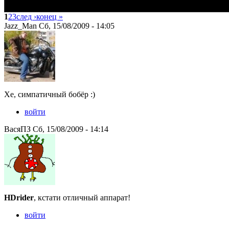
1
2
3
след ›
конец »
Jazz_Man Сб, 15/08/2009 - 14:05
Хе, симпатичный бобёр :)
войти
ВасяПЗ Сб, 15/08/2009 - 14:14
HDrider
, кстати отличный аппарат!
войти