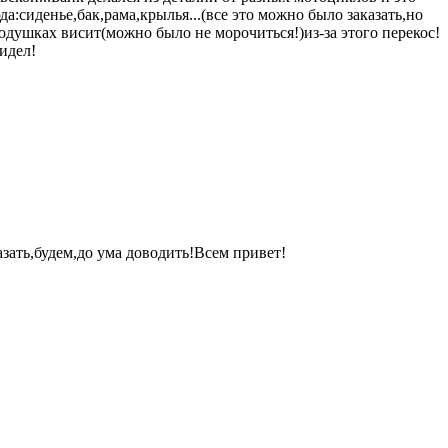
:сиденье,бак,рама,крылья...(все это можно было заказать,но
подушках висит(можно было не морочиться!)из-за этого перекос!
идел!
азать,будем,до ума доводить!Всем привет!