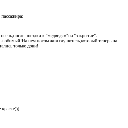
у пассажира:
 осень,после поездки к "медведям"на "закрытие".
ый любимый!На нем потом жил глушитель,который теперь на
тались только доки!
 краске)))