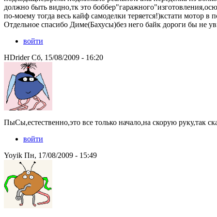
должно быть видно,тк это боббер"гаражного"изготовления,осюда
по-моему тогда весь кайф самоделки теряется!)кстати мотор в 
Отдельное спасибо Диме(Бахусы)без него байк дороги бы не ув
войти
HDrider Сб, 15/08/2009 - 16:20
ПыСы,естественно,это все только начало,на скорую руку,так ск
войти
Yoyik Пн, 17/08/2009 - 15:49