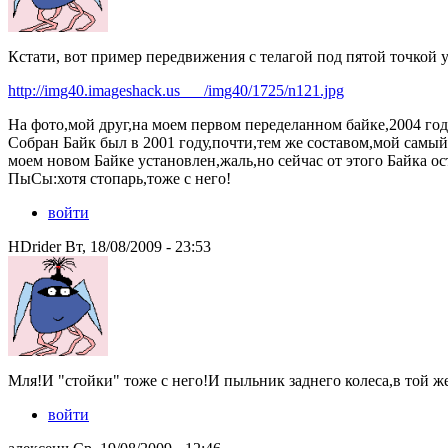
Кстати, вот пример передвижения с телагой под пятой точкой 
http://img40.imageshack.us___/img40/1725/n121.jpg
На фото,мой друг,на моем первом переделанном байке,2004 год
Собран Байк был в 2001 году,почти,тем же составом,мой сам
моем новом Байке установлен,жаль,но сейчас от этого Байка ос
ПыСы:хотя стопарь,тоже с него!
войти
HDrider Вт, 18/08/2009 - 23:53
Мля!И "стойки" тоже с него!И пыльник заднего колеса,в той же
войти