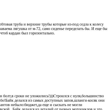
бтовая труба и верхние трубы которые из-под седла к колесу
аваема лягушка от м-72, само сиденье переделать бы. И еще бы
 чтоб кардан был горизонтально.
 болт,в сроки не уложились!)))Строился с нуля,большинство
бо!Байк делался из самых доступных запов,шланги-косяк они
иантов небыло:бюджет,да еще и сыскать не могли
ской...Байк делался из деталий от разных мотоциклов и это