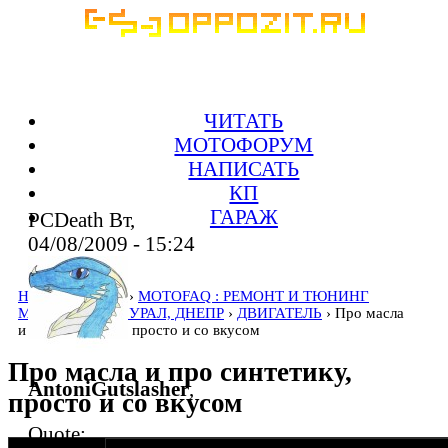
ЧИТАТЬ
МОТОФОРУМ
НАПИСАТЬ
КП
ГАРАЖ
PCDeath Вт,
04/08/2009 - 15:24
Home
›
Форумы
›
MOTOFAQ : РЕМОНТ И ТЮНИНГ
МОТОЦИКЛОВ УРАЛ, ДНЕПР
›
ДВИГАТЕЛЬ
› Про масла
и про синтетику, просто и со вкусом
Про масла и про синтетику,
AntoniGutslasher
,
просто и со вкусом
Quote: