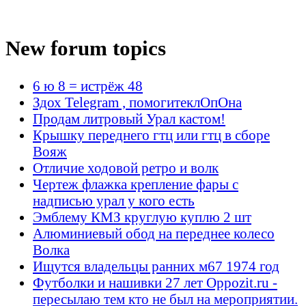
New forum topics
6 ю 8 = истрёж 48
Здох Telegram , помогитеклОпОна
Продам литровый Урал кастом!
Крышку переднего гтц или гтц в сборе
Вояж
Отличие ходовой ретро и волк
Чертеж флажка крепление фары с
надписью урал у кого есть
Эмблему КМЗ круглую куплю 2 шт
Алюминиевый обод на переднее колесо
Волка
Ищутся владельцы ранних м67 1974 год
Футболки и нашивки 27 лет Oppozit.ru -
пересылаю тем кто не был на мероприятии.