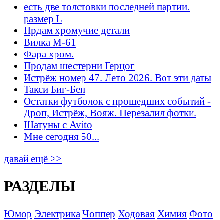
есть две толстовки последней партии.
размер L
Прдам хромучие детали
Вилка М-61
Фара хром.
Продам шестерни Герцог
Истрёж номер 47. Лето 2026. Вот эти даты
Такси Биг-Бен
Остатки футболок с прошедших событий -
Дроп, Истрёж, Вояж. Перезалил фотки.
Шатуны с Avito
Мне сегодня 50...
давай ещё >>
РАЗДЕЛЫ
Юмор
Электрика
Чоппер
Ходовая
Химия
Фото