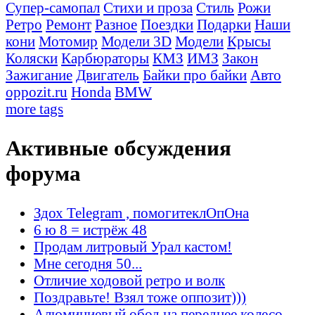
Супер-самопал
Стихи и проза
Стиль
Рожи
Ретро
Ремонт
Разное
Поездки
Подарки
Наши
кони
Мотомир
Модели 3D
Модели
Крысы
Коляски
Карбюраторы
КМЗ
ИМЗ
Закон
Зажигание
Двигатель
Байки про байки
Авто
oppozit.ru
Honda
BMW
more tags
Активные обсуждения
форума
Здох Telegram , помогитеклОпОна
6 ю 8 = истрёж 48
Продам литровый Урал кастом!
Мне сегодня 50...
Отличие ходовой ретро и волк
Поздравьте! Взял тоже оппозит)))
Алюминиевый обод на переднее колесо