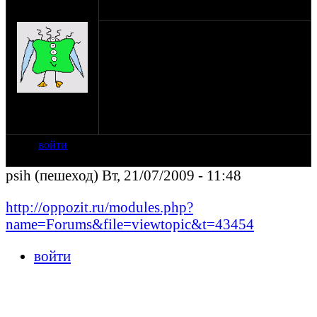
мужчина
21-07-09 11:44
slavan92
Можно пожалуйста выкласть или в
скинуть в личку, родную инструкцию по
эксплуатации имз-8,103-10 и Имз-8.103-
40.
Извиняюсь что вопрос не в тему, не
нашел где написать)
на сайте: июл-09
нахождение:
г.уфа
войти
psih (пешеход) Вт, 21/07/2009 - 11:48
http://oppozit.ru/modules.php?
name=Forums&file=viewtopic&t=43454
войти