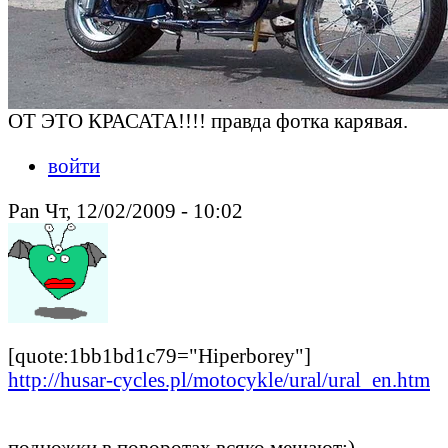
ОТ ЭТО КРАСАТА!!!! правда фотка карявая.
войти
Pan Чт, 12/02/2009 - 10:02
[quote:1bb1bd1c79="Hiperborey"]
http://husar-cycles.pl/motocykle/ural/ural_en.htm
подножки в поворотах всяко мешают:)