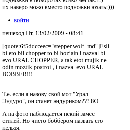
их наверо можо вместо подножки юзать:)))
войти
пешеход Пт, 13/02/2009 - 08:41
[quote:6f5ddcceec="steppenwolf_md"]Esli
bi eto bil chopper to bi hoziain i nazval bi
evo URAL CHOPPER, a tak etot mujik ne
odin moztik postroil, i nazval evo URAL
BOBBER!!!
Т.е. если я назову свой мот "Урал
Эндуро", он станет эндуриком??? 8O
А на фото наблюдается некий замес
стилей. Но чисто боббером назвать его
нельзя.