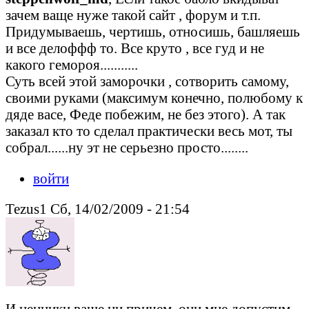
зачем ваще нуже такой сайт , форум и т.п.
Придумываешь, чертишь, относишь, башляешь
и все делоффф то. Все круто , все гуд и не
какого гемороя...........
Суть всей этой заморочки , сотворить самому,
своими руками (максимум конечно, полюбому к
дяде васе, Феде побежим, не без этого). А так
заказал кто то сделал практически весь мот, ты
собрал......ну эт не серьезно просто........
войти
Tezus1 Сб, 14/02/2009 - 21:54
И ценники ваще ни причем, они мне допустим