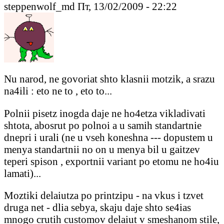
steppenwolf_md Пт, 13/02/2009 - 22:22
Nu narod, ne govoriat shto klasnii motzik, a srazu
na4ili : eto ne to , eto to...
Polnii pisetz inogda daje ne ho4etza vikladivati
shtota, abosrut po polnoi a u samih standartnie
dnepri i urali (ne u vseh koneshna --- dopustem u
menya standartnii no on u menya bil u gaitzev
teperi spison , exportnii variant po etomu ne ho4iu
lamati)...
Moztiki delaiutza po printzipu - na vkus i tzvet
druga net - dlia sebya, skaju daje shto se4ias
mnogo crutih customov delaiut v smeshanom stile,