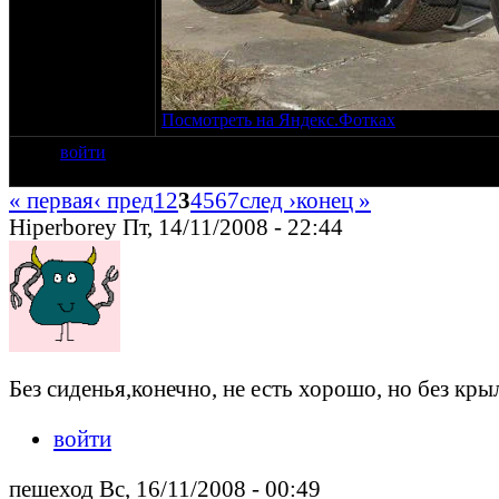
Посмотреть на Яндекс.Фотках
войти
« первая
‹ пред
1
2
3
4
5
6
7
след ›
конец »
Hiperborey Пт, 14/11/2008 - 22:44
Без сиденья,конечно, не есть хорошо, но без кры
войти
пешеход Вс, 16/11/2008 - 00:49