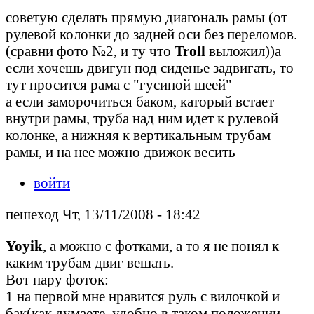
советую сделать прямую диагональ рамы (от
рулевой колонки до задней оси без переломов.
(сравни фото №2, и ту что
Troll
выложил))а
если хочешь двигун под сиденье задвигать, то
тут просится рама с "гусиной шеей"
а если заморочиться баком, каторый встает
внутри рамы, труба над ним идет к рулевой
колонке, а нижняя к вертикальным трубам
рамы, и на нее можно движок весить
войти
пешеход Чт, 13/11/2008 - 18:42
Yoyik
, а можно с фотками, а то я не понял к
каким трубам двиг вешать.
Вот пару фоток:
1 на первой мне нравится руль с вилочкой и
бак(как думаете, удобно в таком положении