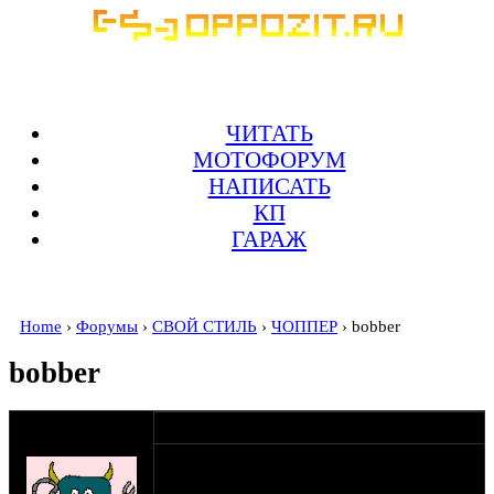
ЧИТАТЬ
МОТОФОРУМ
НАПИСАТЬ
КП
ГАРАЖ
Home
›
Форумы
›
СВОЙ СТИЛЬ
›
ЧОППЕР
› bobber
bobber
мужчина
15-10-08 23:10
Hiperborey
Здравствуйте. Эта тема уже есть в разделе
крысы, но всёже...Я хочу сделать "бобра",