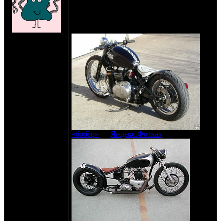
похожего как на фото, но не знаю с чего
начать. Может кто уже сталкивался с
подобным вопросом.
Особенно интересует рама.
на сайте: апр-08
нахождение:
BELARUS
«бобёр»
на
Яндекс.Фотках