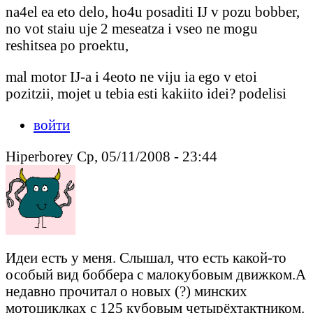
na4el ea eto delo, ho4u posaditi IJ v pozu bobber,
no vot staiu uje 2 meseatza i vseo ne mogu
reshitsea po proektu,
mal motor IJ-a i 4eoto ne viju ia ego v etoi
pozitzii, mojet u tebia esti kakiito idei? podelisi
войти
Hiperborey Ср, 05/11/2008 - 23:44
Идеи есть у меня. Слышал, что есть какой-то
особый вид боббера с малокубовым движком.А
недавно прочитал о новых (?) минских
мотоциклках с 125 кубовым четырёхтактником.