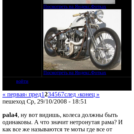
Посмотреть на Яндекс.Фотках
Посмотреть на Яндекс.Фотках
войти
« первая
‹ пред
1
2
3
4
5
6
7
след ›
конец »
пешеход Ср, 29/10/2008 - 18:51
pala4
, ну вот видишь, колеса должны быть
одинаковы. А что значит нетронутая рама? И
как все же называются те моты где все от