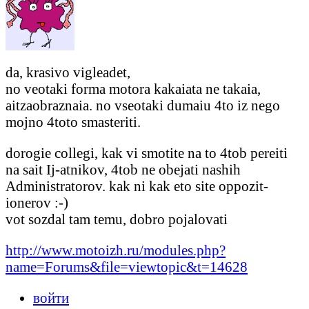
da, krasivo vigleadet,
no veotaki forma motora kakaiata ne takaia,
aitzaobraznaia. no vseotaki dumaiu 4to iz nego
mojno 4toto smasteriti.
dorogie collegi, kak vi smotite na to 4tob pereiti
na sait Ij-atnikov, 4tob ne obejati nashih
Administratorov. kak ni kak eto site oppozit-
ionerov :-)
vot sozdal tam temu, dobro pojalovati
http://www.motoizh.ru/modules.php?
name=Forums&file=viewtopic&t=14628
войти