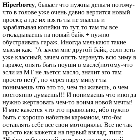
Hiperborey
, бывает что нужны деньги потому-
что в голове уже очень давно вертится новый
проект, а где их взять ты не знаешь и
зарабатывая копейки то тут, то там ты все
откладываешь на новый байк + нужно
обустраивать гараж. Иногда мелькают такие
мысли как: "А зачем мне другой байк, если эсть
уже классный, зачем опять мерзнуть всю зиму в
гараже, опять быть поуши в масле(потому-что
эсли из МТ не льется масло, значит эго там
просто нет)", но через пару минут ты
понимаешь что это то, чем ты живешь, о чем
постоянно думаешь!!! И понимаешь что иногда
нужно жертвовать чем-то воимя новой мечты!
И мне кажется что это правильно, ибо нужно
быть с хорошо набитым карманом, что-бы
оставлять себе все свои мотоциклы. Все не так
просто как кажется на первый взгляд, типа:
"Нафиг тебе другой, эсть же уже отличный