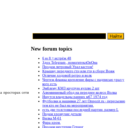
New forum topics
6 ю 8 = истрёж 48
Здох Telegram , помогитеклОпОна
Продам литровый Урал кастом!
Крышку переднего гтц или гтц в сборе Вояж
Отличие ходовой ретро и волк
Чертеж флажка крепление фары с надписью урал у
кого есть
Эмблему КМЗ круглую куплю 2 шт
а просторах сети
Алюминиевый обод на переднее колесо Волка
Ищутся владельцы ранних м67 1974 год
Футболки и нашивки 27 лет Oppozit.ru - пересылаю
тем кто не был на мероприятии.
есть две толстовки последней партии. размер L
Прдам хромучие детали
Вилка М-61
Фара хром.
Продам шестерни Герцог