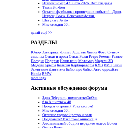
Истрёж номер 47. Лето 2026. Вот эти даты
Такси Биг-Бен
Остатки футболок с прошедших событий - Дроп,
Истрёж, Вояж. Перезалил фотки.
Шатуны с Avito
Мне сегодня 50...
давай ещё >>
РАЗДЕЛЫ
Юмор
Электрика
Чоппер
Ходовая
Химия
Фото
Супер-
самопал
Стихи и проза
Стиль
Рожи
Ретро
Ремонт
Разное
Поездки
Подарки
Наши кони
Мотомир
Модели 3D
Модели
Крысы
Коляски
Карбюраторы
КМЗ
ИМЗ
Закон
Зажигание
Двигатель
Байки про байки
Авто
oppozit.ru
Honda
BMW
more tags
Активные обсуждения форума
Здох Telegram , помогитеклОпОна
6 ю 8 = истрёж 48
Продам литровый Урал кастом!
Мне сегодня 50...
Отличие ходовой ретро и волк
Поздравьте! Взял тоже оппозит)))
Алюминиевый обод на переднее колесо Волка
Отрыл Вояж