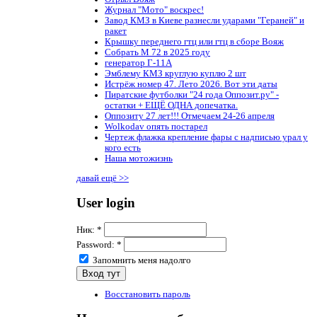
Журнал "Мото" воскрес!
Завод КМЗ в Киеве разнесли ударами "Гераней" и
ракет
Крышку переднего гтц или гтц в сборе Вояж
Собрать М 72 в 2025 году
генератор Г-11А
Эмблему КМЗ круглую куплю 2 шт
Истрёж номер 47. Лето 2026. Вот эти даты
Пиратские футболки "24 года Оппозит.ру" -
остатки + ЕЩЁ ОДНА допечатка.
Оппозиту 27 лет!!! Отмечаем 24-26 апреля
Wolkodav опять постарел
Чертеж флажка крепление фары с надписью урал у
кого есть
Наша мотожизнь
давай ещё >>
User login
Ник:
*
Password:
*
Запомнить меня надолго
Восстановить пароль