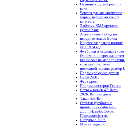
гтц в сборе Вояж
Отличие ходовой ретро и
волк
Чертеж флажка крепление
фары с надписью урал у
кого есть
Эмблему КМЗ круглую
куплю 2 шт
Алюминиевый обод на
переднее колесо Волка
Ищутся владельцы ранних
м67 1974 год
Футболки и нашивки 27 лет
Oppozit.ru - пересылаю тем
кто не был на мероприятии.
есть две толстовки
последней партии. размер L
Прдам хромучие детали
Вилка М-61
Фара хром.
Продам шестерни Герцог
Истрёж номер 47. Лето
2026. Вот эти даты
Такси Биг-Бен
Остатки футболок с
прошедших событий -
Дроп, Истрёж, Вояж.
Перезалил фотки.
Шатуны с Avito
Мне сегодня 50...