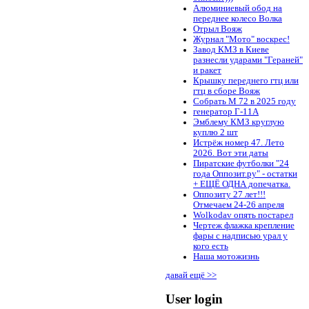
Алюминиевый обод на
переднее колесо Волка
Отрыл Вояж
Журнал "Мото" воскрес!
Завод КМЗ в Киеве
разнесли ударами "Гераней"
и ракет
Крышку переднего гтц или
гтц в сборе Вояж
Собрать М 72 в 2025 году
генератор Г-11А
Эмблему КМЗ круглую
куплю 2 шт
Истрёж номер 47. Лето
2026. Вот эти даты
Пиратские футболки "24
года Оппозит.ру" - остатки
+ ЕЩЁ ОДНА допечатка.
Оппозиту 27 лет!!!
Отмечаем 24-26 апреля
Wolkodav опять постарел
Чертеж флажка крепление
фары с надписью урал у
кого есть
Наша мотожизнь
давай ещё >>
User login