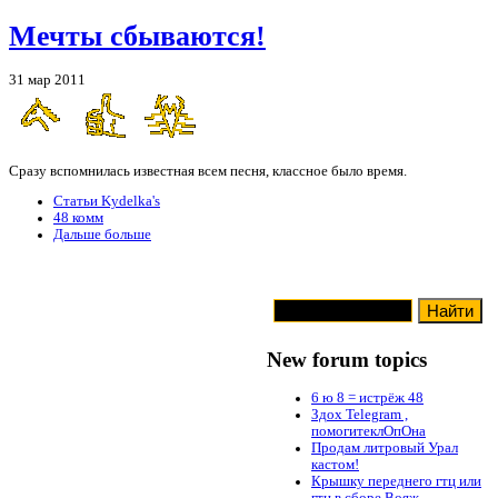
Мечты сбываются!
31 мар 2011
Сразу вспомнилась известная всем песня, классное было время.
Статьи Kydelka's
48 комм
Дальше больше
New forum topics
6 ю 8 = истрёж 48
Здох Telegram ,
помогитеклОпОна
Продам литровый Урал
кастом!
Крышку переднего гтц или