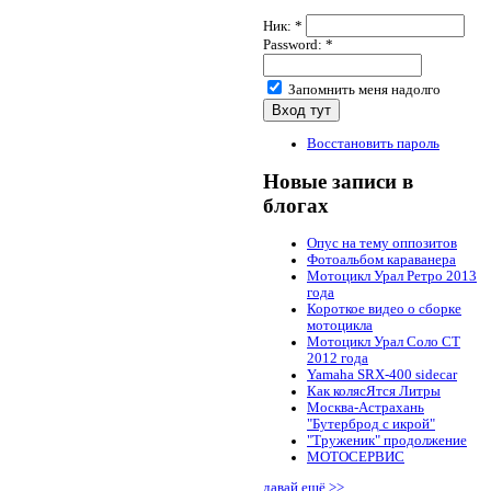
Ник:
*
Password:
*
Запомнить меня надолго
Восстановить пароль
Новые записи в
блогах
Опус на тему оппозитов
Фотоальбом караванера
Мотоцикл Урал Ретро 2013
года
Короткое видео о сборке
мотоцикла
Мотоцикл Урал Соло СТ
2012 года
Yamaha SRX-400 sidecar
Как колясЯтся Литры
Москва-Астрахань
"Бутерброд с икрой"
"Труженик" продолжение
МОТОСЕРВИС
давай ещё >>