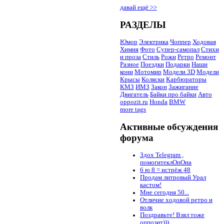
давай ещё >>
РАЗДЕЛЫ
Юмор
Электрика
Чоппер
Ходовая
Химия
Фото
Супер-самопал
Стихи
и проза
Стиль
Рожи
Ретро
Ремонт
Разное
Поездки
Подарки
Наши
кони
Мотомир
Модели 3D
Модели
Крысы
Коляски
Карбюраторы
КМЗ
ИМЗ
Закон
Зажигание
Двигатель
Байки про байки
Авто
oppozit.ru
Honda
BMW
more tags
Активные обсуждения
форума
Здох Telegram ,
помогитеклОпОна
6 ю 8 = истрёж 48
Продам литровый Урал
кастом!
Мне сегодня 50...
Отличие ходовой ретро и
волк
Поздравьте! Взял тоже
оппозит)))