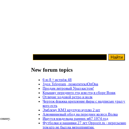
New forum topics
6 ю 8 = истрёж 48
Здох Telegram , помогитеклОпОна
Продам литровый Урал кастом!
Крышку переднего гтц или гтц в сборе Вояж
Отличие ходовой ретро и волк
Чертеж флажка крепление фары с надписью урал у
кого есть
Эмблему КМЗ круглую куплю 2 шт
Алюминиевый обод на переднее колесо Волка
ховину.
Ищутся владельцы ранних м67 1974 год
Футболки и нашивки 27 лет Oppozit.ru - пересылаю
тем кто не был на мероприятии.