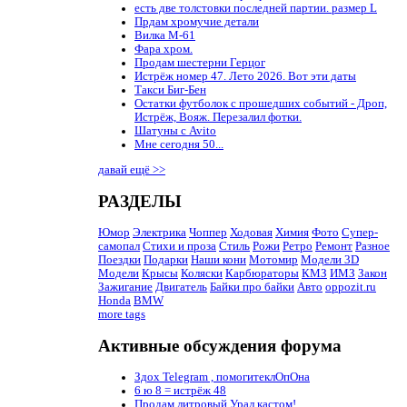
есть две толстовки последней партии. размер L
Прдам хромучие детали
Вилка М-61
Фара хром.
Продам шестерни Герцог
Истрёж номер 47. Лето 2026. Вот эти даты
Такси Биг-Бен
Остатки футболок с прошедших событий - Дроп,
Истрёж, Вояж. Перезалил фотки.
Шатуны с Avito
Мне сегодня 50...
давай ещё >>
РАЗДЕЛЫ
Юмор
Электрика
Чоппер
Ходовая
Химия
Фото
Супер-
самопал
Стихи и проза
Стиль
Рожи
Ретро
Ремонт
Разное
Поездки
Подарки
Наши кони
Мотомир
Модели 3D
Модели
Крысы
Коляски
Карбюраторы
КМЗ
ИМЗ
Закон
Зажигание
Двигатель
Байки про байки
Авто
oppozit.ru
Honda
BMW
more tags
Активные обсуждения форума
Здох Telegram , помогитеклОпОна
6 ю 8 = истрёж 48
Продам литровый Урал кастом!