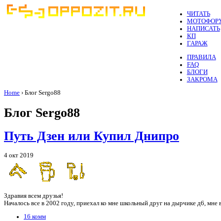
ЧИТАТЬ
МОТОФОР
НАПИСАТЬ
КП
ГАРАЖ
ПРАВИЛА
FAQ
БЛОГИ
ЗАКРОМА
Home
› Блог Sergo88
Блог Sergo88
Путь Дзен или Купил Днипро
4 окт 2019
Здравия всем друзья!
Началось все в 2002 году, приехал ко мне школьный друг на дырчике д6, мне в
16 комм