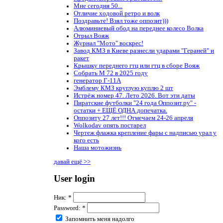
Мне сегодня 50...
Отличие ходовой ретро и волк
Поздравьте! Взял тоже оппозит)))
Алюминиевый обод на переднее колесо Волка
Отрыл Вояж
Журнал "Мото" воскрес!
Завод КМЗ в Киеве разнесли ударами "Гераней" и
ракет
Крышку переднего гтц или гтц в сборе Вояж
Собрать М 72 в 2025 году
генератор Г-11А
Эмблему КМЗ круглую куплю 2 шт
Истрёж номер 47. Лето 2026. Вот эти даты
Пиратские футболки "24 года Оппозит.ру" -
остатки + ЕЩЁ ОДНА допечатка.
Оппозиту 27 лет!!! Отмечаем 24-26 апреля
Wolkodav опять постарел
Чертеж флажка крепление фары с надписью урал у
кого есть
Наша мотожизнь
давай ещё >>
User login
Ник:
*
Password:
*
Запомнить меня надолго