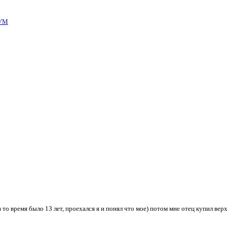
УМ
 то время было 13 лет, проехался я и понял что мое) потом мне отец купил вер