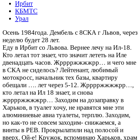
Ирбит
КБМТС
Урал
Осень 1984года. Дембель с 8СКА г Львов, через
неделю будет 28 лет.
Еду в Ирбит со Львова. Вернее лечу на Ил-18.
Кто летал тот знает, что значит лететь на Иле
двенадцать часов. Жрррржжжжрр… и чего мне
в СКА не сиделось? Лейтенант, любимый
мотокросс, начальник тех базы, квартиру
обещали …. лет через 5-12. Жрррржжжжрр…,
кто летал на Ил 18 знает, и снова
жрррржжжжрр… Заходим на дозаправку в
Харьков, в туалет хочу, не нравятся мне эти
алюминиевые авиа туалеты, терплю. Заходим,
но как-то не совсем заходим- снижаемся, а
винты в РЕВ. Прокрылатили над полосой и
вверх. Ой-е! Кружок, вспоминаю Харьков, храм