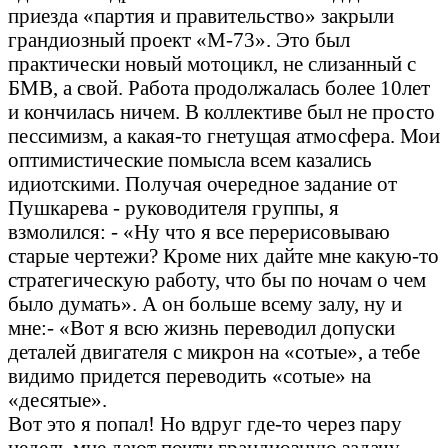
приезда «партия и правительство» закрыли
грандиозный проект «М-73». Это был
практически новый мотоцикл, не слизанный с
БМВ, а свой. Работа продолжалась более 10лет
и кончилась ничем. В коллективе был не просто
пессимизм, а какая-то гнетущая атмосфера. Мои
оптимистические помысла всем казались
идиотскими. Получая очередное задание от
Пушкарева - руководителя группы, я
взмолился: - «Ну что я все перерисовываю
старые чертежи? Кроме них дайте мне какую-то
стратегическую работу, что бы по ночам о чем
было думать». А он больше всему залу, ну и
мне:- «Вот я всю жизнь переводил допуски
деталей двигателя с микрон на «сотые», а тебе
видимо придется переводить «сотые» на
«десятые».
Вот это я попал! Но вдруг где-то через пару
недель мне дают почти грандиозную задачу.