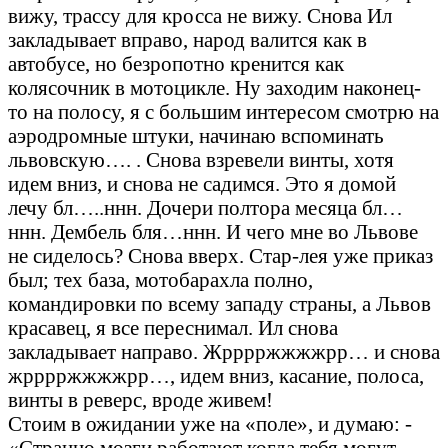
вижу, трассу для кросса не вижу. Снова Ил
закладывает вправо, народ валится как в
автобусе, но безропотно кренится как
колясочник в мотоцикле. Ну заходим наконец-
то на полосу, я с большим интересом смотрю на
аэродромные штуки, начинаю вспоминать
львовскую…. . Снова взревели винты, хотя
идем вниз, и снова не садимся. Это я домой
лечу бл…..ннн. Дочери полтора месяца бл…
ннн. Дембель бля…ннн. И чего мне во Львове
не сиделось? Снова вверх. Стар-лея уже приказ
был; тех база, мотобарахла полно,
командировки по всему западу страны, а Львов
красавец, я все переснимал. Ил снова
закладывает направо. Жрррржжжжрр… и снова
жрррржжжжрр…, идем вниз, касание, полоса,
винты в реверс, вроде живем!
Стоим в ожидании уже на «поле», и думаю: -
«Странно мозги работают когда тебя могут