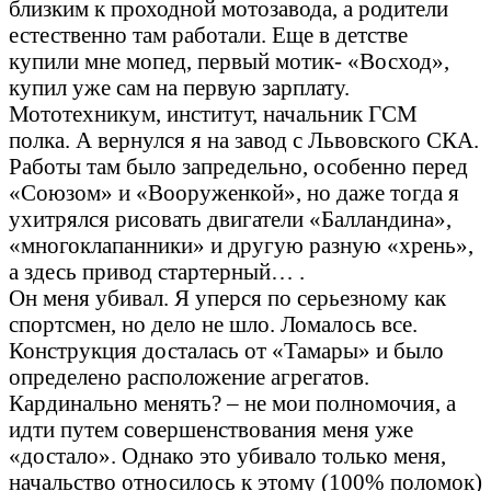
близким к проходной мотозавода, а родители
естественно там работали. Еще в детстве
купили мне мопед, первый мотик- «Восход»,
купил уже сам на первую зарплату.
Мототехникум, институт, начальник ГСМ
полка. А вернулся я на завод с Львовского СКА.
Работы там было запредельно, особенно перед
«Союзом» и «Вооруженкой», но даже тогда я
ухитрялся рисовать двигатели «Балландина»,
«многоклапанники» и другую разную «хрень»,
а здесь привод стартерный… .
Он меня убивал. Я уперся по серьезному как
спортсмен, но дело не шло. Ломалось все.
Конструкция досталась от «Тамары» и было
определено расположение агрегатов.
Кардинально менять? – не мои полномочия, а
идти путем совершенствования меня уже
«достало». Однако это убивало только меня,
начальство относилось к этому (100% поломок)