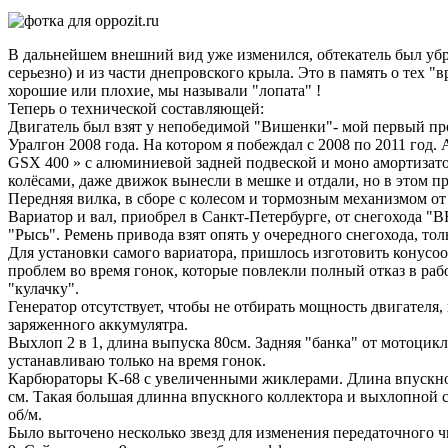
В дальнейшем внешний вид уже изменился, обтекатель был убран
серьезно) и из части днепровского крыла. Это в память о тех 
хорошие или плохие, мы называли "лопата" !
Теперь о технической составляющей:
Двигатель был взят у непобедимой "Вишенки"- мой первый про
Уралгон 2008 года. На котором я побеждал с 2008 по 2011 год. А
GSX 400 » c алюминиевой задней подвеской и моно амортизатор
колёсами, даже движок вынесли в мешке и отдали, но в этом пр
Передняя вилка, в сборе с колесом и тормозным механизмом от "
Вариатор и вал, приобрел в Санкт-Петербурге, от снегохода "B
"Рысь". Ремень привода взят опять у очередного снегохода, тольк
Для установки самого вариатора, пришлось изготовить конусо
проблем во время гонок, которые повлекли полный отказ в раб
"кулачку".
Генератор отсутствует, чтобы не отбирать мощность двигателя,
заряженного аккумулятра.
Выхлоп 2 в 1, длина выпуска 80см. Задняя "банка" от мотоцикл
устанавливаю только на время гонок.
Карбюраторы K-68 с увеличенными жиклерами. Длина впускного 
см. Такая большая длинна впускного коллектора и выхлопной с
об/м.
Было выточено несколько звезд для изменения передаточного чис