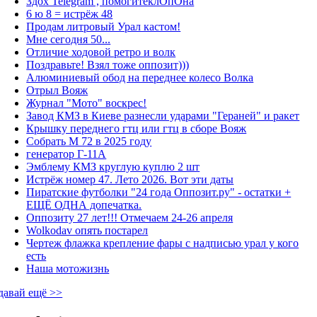
Здох Telegram , помогитеклОпОна
6 ю 8 = истрёж 48
Продам литровый Урал кастом!
Мне сегодня 50...
Отличие ходовой ретро и волк
Поздравьте! Взял тоже оппозит)))
Алюминиевый обод на переднее колесо Волка
Отрыл Вояж
Журнал "Мото" воскрес!
Завод КМЗ в Киеве разнесли ударами "Гераней" и ракет
Крышку переднего гтц или гтц в сборе Вояж
Собрать М 72 в 2025 году
генератор Г-11А
Эмблему КМЗ круглую куплю 2 шт
Истрёж номер 47. Лето 2026. Вот эти даты
Пиратские футболки "24 года Оппозит.ру" - остатки +
ЕЩЁ ОДНА допечатка.
Оппозиту 27 лет!!! Отмечаем 24-26 апреля
Wolkodav опять постарел
Чертеж флажка крепление фары с надписью урал у кого
есть
Наша мотожизнь
давай ещё >>