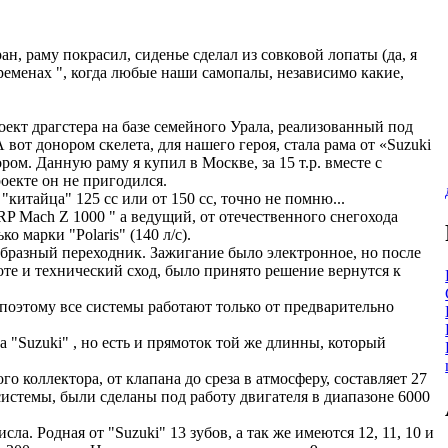
, раму покрасил, сиденье сделал из совковой лопаты (да, я
"временах ", когда любые наши самопалы, независимо какие,
ект драгстера на базе семейного Урала, реализованный под
 вот донором скелета, для нашего героя, стала рама от «Suzuki
ом. Данную раму я купил в Москве, за 15 т.р. вместе с
оекте он не пригодился.
китайца" 125 cc или от 150 cc, точно не помню...
RP Mach Z 1000 " а ведущий, от отечественного снегохода
о марки "Polaris" (140 л/с).
образный переходник. Зажигание было электронное, но после
оте и технический сход, было принято решение вернутся к
 поэтому все системы работают только от предварительно
а "Suzuki" , но есть и прямоток той же длинны, который
коллектора, от клапана до среза в атмосферу, составляет 27
истемы, были сделаны под работу двигателя в диапазоне 6000
ла. Родная от "Suzuki" 13 зубов, а так же имеются 12, 11, 10 и