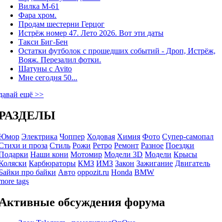
Вилка М-61
Фара хром.
Продам шестерни Герцог
Истрёж номер 47. Лето 2026. Вот эти даты
Такси Биг-Бен
Остатки футболок с прошедших событий - Дроп, Истрёж,
Вояж. Перезалил фотки.
Шатуны с Avito
Мне сегодня 50...
давай ещё >>
РАЗДЕЛЫ
Юмор
Электрика
Чоппер
Ходовая
Химия
Фото
Супер-самопал
Стихи и проза
Стиль
Рожи
Ретро
Ремонт
Разное
Поездки
Подарки
Наши кони
Мотомир
Модели 3D
Модели
Крысы
Коляски
Карбюраторы
КМЗ
ИМЗ
Закон
Зажигание
Двигатель
Байки про байки
Авто
oppozit.ru
Honda
BMW
more tags
Активные обсуждения форума