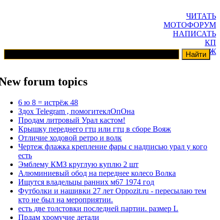
ЧИТАТЬ
МОТОФОРУМ
НАПИСАТЬ
КП
ГАРАЖ
New forum topics
6 ю 8 = истрёж 48
Здох Telegram , помогитеклОпОна
Продам литровый Урал кастом!
Крышку переднего гтц или гтц в сборе Вояж
Отличие ходовой ретро и волк
Чертеж флажка крепление фары с надписью урал у кого
есть
Эмблему КМЗ круглую куплю 2 шт
Алюминиевый обод на переднее колесо Волка
Ищутся владельцы ранних м67 1974 год
Футболки и нашивки 27 лет Oppozit.ru - пересылаю тем
кто не был на мероприятии.
есть две толстовки последней партии. размер L
Прдам хромучие детали