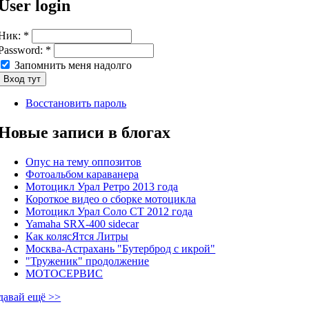
User login
Ник:
*
Password:
*
Запомнить меня надолго
Восстановить пароль
Новые записи в блогах
Опус на тему оппозитов
Фотоальбом караванера
Мотоцикл Урал Ретро 2013 года
Короткое видео о сборке мотоцикла
Мотоцикл Урал Соло СТ 2012 года
Yamaha SRX-400 sidecar
Как колясЯтся Литры
Москва-Астрахань "Бутерброд с икрой"
"Труженик" продолжение
МОТОСЕРВИС
давай ещё >>