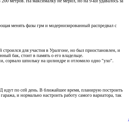
в 200 метров. На максималку не мерил, но на 9-ки удавалось за
ляющая менять фазы грм и модернизированный распредвал с
й строился для участия в Уралгоне, но был приостановлен, и
нный бак, стоит в память о его владельце.
ии, сорвало шпильку на цилиндре и отломило одно "ухо".
 идут по сей день. В ближайшее время, планирую построить
 гаража, и нормально настроить работу самого вариатора, так