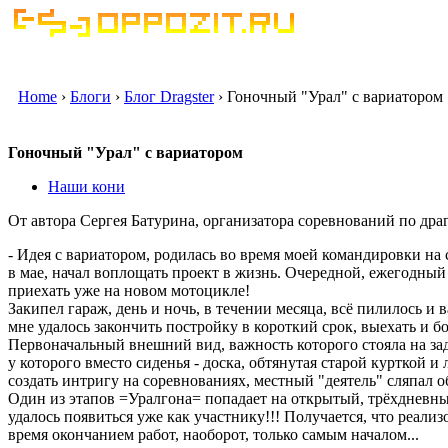
Home
›
Блоги
›
Блог Dragster
› Гоночный "Урал" с вариатором
Гоночный "Урал" с вариатором
Наши кони
От автора Сергея Батурина, организатора соревнований по дра
- Идея с вариатором, родилась во время моей командировки на с
в мае, начал воплощать проект в жизнь. Очередной, ежегодный 
приехать уже на новом мотоцикле!
Закипел гараж, день и ночь, в течении месяца, всё пилилось и 
мне удалось закончить постройку в короткий срок, выехать и бо
Первоначальный внешний вид, важность которого стояла на за
у которого вместо сиденья - доска, обтянутая старой курткой и 
создать интригу на соревнованиях, местный "деятель" сляпал обт
Один из этапов =Уралгона= попадает на открытый, трёхдневный
удалось появиться уже как участнику!!! Получается, что реализ
время окончанием работ, наоборот, только самым началом...