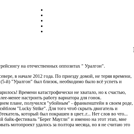
грейсингу на отечественных оппозитах " Уралгон".
евере, в начале 2012 года. По приезду домой, не теряя времени,
(5-й) "Уралгон" был близок, необходимо было всё успеть и
варилось! Времени катастрофически не хватало, но к счастью,
лее-менее настроить работу вариатора для гонок.
днем плане, получился "убойным" - франкенштейн в своем роде,
лэйблом "Lucky Strike". Для того чтоб скрыть двигатель и
екатель, который был покрашен в цвет..г... Нет слов во что...
 байк-фестиваль "Берег Маугли" и именно на этот этап, мне
овать мотопроект удалось за полтора месяца, но я не считаю это