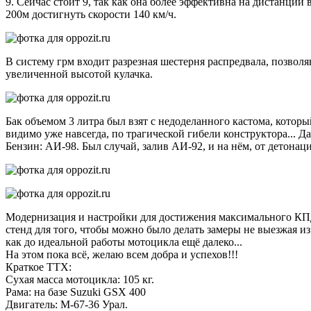
9. Сейчас стоит 9, так как она более эффективна на дистанции 
200м достигнуть скорости 140 км/ч.
В систему грм входит разрезная шестерня распредвала, позво
увеличенной высотой кулачка.
Бак объемом 3 литра был взят с недоделанного кастома, которы
видимо уже навсегда, по трагической гибели конструктора... Да
Бензин: АИ-98. Был случай, залив АИ-92, и на нём, от детонац
Модернизация и настройки для достижения максимального КПД
стенд для того, чтобы можно было делать замеры не выезжая из
как до идеальной работы мотоцикла ещё далеко...
На этом пока всё, желаю всем добра и успехов!!!
Краткое ТТХ:
Сухая масса мотоцикла: 105 кг.
Рама: на базе Suzuki GSX 400
Двигатель: М-67-36 Урал.