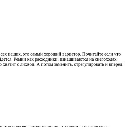
з всех наших, это самый хороший вариатор. Почитайте если что
йдётся. Ремни как расходники, изнашиваются на снегоходах
го хватит с лихвой. А потом заменить, отрегулировать и вперёд!
риатор и ремень стоят от мощных машин, в несколько раз