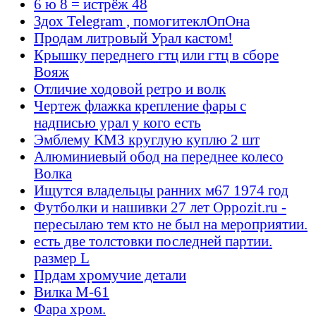
6 ю 8 = истрёж 48
Здох Telegram , помогитеклОпОна
Продам литровый Урал кастом!
Крышку переднего гтц или гтц в сборе
Вояж
Отличие ходовой ретро и волк
Чертеж флажка крепление фары с
надписью урал у кого есть
Эмблему КМЗ круглую куплю 2 шт
Алюминиевый обод на переднее колесо
Волка
Ищутся владельцы ранних м67 1974 год
Футболки и нашивки 27 лет Oppozit.ru -
пересылаю тем кто не был на мероприятии.
есть две толстовки последней партии.
размер L
Прдам хромучие детали
Вилка М-61
Фара хром.