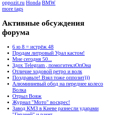
oppozit.ru
Honda
BMW
more tags
Активные обсуждения
форума
6 ю 8 = истрёж 48
Продам литровый Урал кастом!
Мне сегодня 50...
Здох Telegram , помогитеклОпОна
Отличие ходовой ретро и волк
Поздравьте! Взял тоже оппозит)))
Алюминиевый обод на переднее колесо
Волка
Отрыл Вояж
Журнал "Мото" воскрес!
Завод КМЗ в Киеве разнесли ударами
"Гераней" и ракет