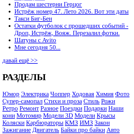
Продам шестерни Герцог
Истрёж номер 47. Лето 2026. Вот эти даты
Такси Биг-Бен
Остатки футболок с прошедших событий -
Дроп, Истрёж, Вояж. Перезалил фотки.
Шатуны с Avito
Мне сегодня 50...
давай ещё >>
РАЗДЕЛЫ
Юмор
Электрика
Чоппер
Ходовая
Химия
Фото
Супер-самопал
Стихи и проза
Стиль
Рожи
Ретро
Ремонт
Разное
Поездки
Подарки
Наши
кони
Мотомир
Модели 3D
Модели
Крысы
Коляски
Карбюраторы
КМЗ
ИМЗ
Закон
Зажигание
Двигатель
Байки про байки
Авто