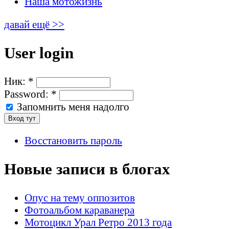
Наша мотожизнь
давай ещё >>
User login
Ник:
*
Password:
*
Запомнить меня надолго
Восстановить пароль
Новые записи в блогах
Опус на тему оппозитов
Фотоальбом караванера
Мотоцикл Урал Ретро 2013 года