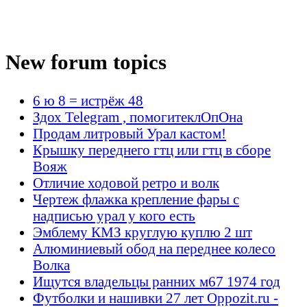
New forum topics
6 ю 8 = истрёж 48
Здох Telegram , помогитеклОпОна
Продам литровый Урал кастом!
Крышку переднего гтц или гтц в сборе
Вояж
Отличие ходовой ретро и волк
Чертеж флажка крепление фары с
надписью урал у кого есть
Эмблему КМЗ круглую куплю 2 шт
Алюминиевый обод на переднее колесо
Волка
Ищутся владельцы ранних м67 1974 год
Футболки и нашивки 27 лет Oppozit.ru -