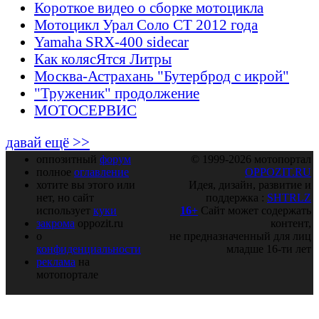
Короткое видео о сборке мотоцикла
Мотоцикл Урал Соло СТ 2012 года
Yamaha SRX-400 sidecar
Как колясЯтся Литры
Москва-Астрахань "Бутерброд с икрой"
"Труженик" продолжение
МОТОСЕРВИС
давай ещё >>
оппозитный
форум
© 1999-2026 мотопортал
полное
оглавление
OPPOZIT.RU
хотите вы этого или
Идея, дизайн, развитие и
нет, но сайт
поддержка :
SHTRLZ
использует
куки
16+
Сайт может содержать
закрома
oppozit.ru
контент,
о
не предназначенный для лиц
конфиденциальности
младше 16-ти лет
реклама
на
мотопортале