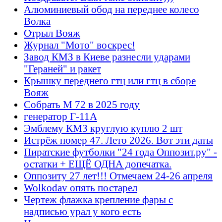
Алюминиевый обод на переднее колесо
Волка
Отрыл Вояж
Журнал "Мото" воскрес!
Завод КМЗ в Киеве разнесли ударами
"Гераней" и ракет
Крышку переднего гтц или гтц в сборе
Вояж
Собрать М 72 в 2025 году
генератор Г-11А
Эмблему КМЗ круглую куплю 2 шт
Истрёж номер 47. Лето 2026. Вот эти даты
Пиратские футболки "24 года Оппозит.ру" -
остатки + ЕЩЁ ОДНА допечатка.
Оппозиту 27 лет!!! Отмечаем 24-26 апреля
Wolkodav опять постарел
Чертеж флажка крепление фары с
надписью урал у кого есть