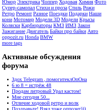
Юмор
Электрика
Чоппер
Ходовая
Химия
Фото
Супер-самопал
Стихи и проза
Стиль
Рожи
Ретро
Ремонт
Разное
Поездки
Подарки
Наши
кони
Мотомир
Модели 3D
Модели
Крысы
Коляски
Карбюраторы
КМЗ
ИМЗ
Закон
Зажигание
Двигатель
Байки про байки
Авто
oppozit.ru
Honda
BMW
more tags
Активные обсуждения
форума
Здох Telegram , помогитеклОпОна
6 ю 8 = истрёж 48
Продам литровый Урал кастом!
Мне сегодня 50...
Отличие ходовой ретро и волк
Поздравьте! Взял тоже оппозит)))