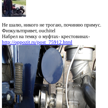
Не шалю, никого не трогаю, починяю примус.
Физкультпривет, ouchitel
Набрел на темку о муфтах- крестовинах-
http://oppozit.ru/post_75912.html