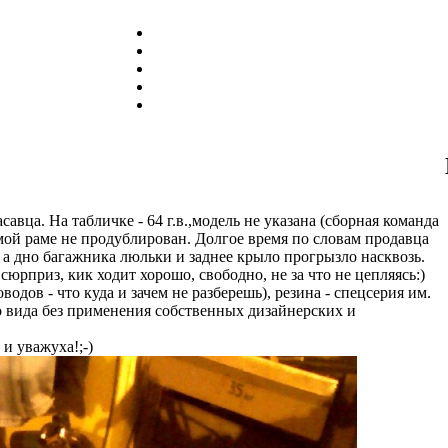
авца. На табличке - 64 г.в.,модель не указана (сборная команда
мой раме не продублирован. Долгое время по словам продавца
 а дно багажника люльки и заднее крыло прогрызло насквозь.
юрприз, кик ходит хорошо, свободно, не за что не цепляясь:)
дов - что куда и зачем не разберешь), резина - спецсерия им.
о вида без применения собственных дизайнерских и
 и уважуха!;-)