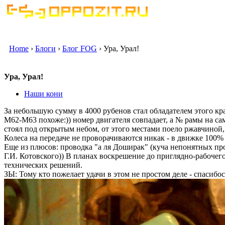
Home
›
Блоги
›
Блог FOG
› Ура, Урал!
Ура, Урал!
Наши кони
За небольшую сумму в 4000 рубенов стал обладателем этого крас
М62-М63 похоже:)) номер двигателя совпадает, а № рамы на са
стоял под открытым небом, от этого местами поело ржавчиной,
Колеса на передаче не проворачиваются никак - в движке 100% с
Еще из плюсов: проводка "а ля Доширак" (куча непонятных прово
Г.И. Котовского)) В планах воскрешение до приглядно-рабочег
технических решений.
ЗЫ: Тому кто пожелает удачи в этом не простом деле - спасибос