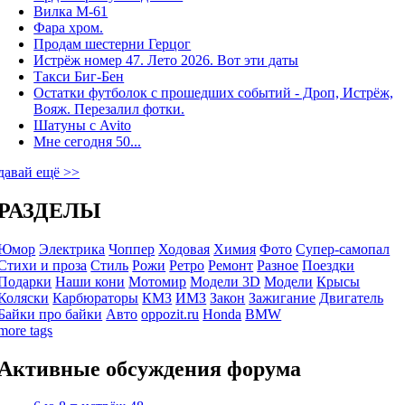
Вилка М-61
Фара хром.
Продам шестерни Герцог
Истрёж номер 47. Лето 2026. Вот эти даты
Такси Биг-Бен
Остатки футболок с прошедших событий - Дроп, Истрёж,
Вояж. Перезалил фотки.
Шатуны с Avito
Мне сегодня 50...
давай ещё >>
РАЗДЕЛЫ
Юмор
Электрика
Чоппер
Ходовая
Химия
Фото
Супер-самопал
Стихи и проза
Стиль
Рожи
Ретро
Ремонт
Разное
Поездки
Подарки
Наши кони
Мотомир
Модели 3D
Модели
Крысы
Коляски
Карбюраторы
КМЗ
ИМЗ
Закон
Зажигание
Двигатель
Байки про байки
Авто
oppozit.ru
Honda
BMW
more tags
Активные обсуждения форума