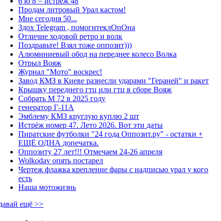
6 ю 8 = истрёж 48
Продам литровый Урал кастом!
Мне сегодня 50...
Здох Telegram , помогитеклОпОна
Отличие ходовой ретро и волк
Поздравьте! Взял тоже оппозит)))
Алюминиевый обод на переднее колесо Волка
Отрыл Вояж
Журнал "Мото" воскрес!
Завод КМЗ в Киеве разнесли ударами "Гераней" и ракет
Крышку переднего гтц или гтц в сборе Вояж
Собрать М 72 в 2025 году
генератор Г-11А
Эмблему КМЗ круглую куплю 2 шт
Истрёж номер 47. Лето 2026. Вот эти даты
Пиратские футболки "24 года Оппозит.ру" - остатки +
ЕЩЁ ОДНА допечатка.
Оппозиту 27 лет!!! Отмечаем 24-26 апреля
Wolkodav опять постарел
Чертеж флажка крепление фары с надписью урал у кого
есть
Наша мотожизнь
давай ещё >>