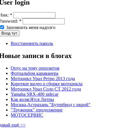
User login
Ник:
*
Password:
*
Запомнить меня надолго
Восстановить пароль
Новые записи в блогах
Опус на тему оппозитов
Фотоальбом караванера
Мотоцикл Урал Ретро 2013 года
Короткое видео о сборке мотоцикла
Мотоцикл Урал Соло СТ 2012 года
Yamaha SRX-400 sidecar
Как колясЯтся Литры
Москва-Астрахань "Бутерброд с икрой"
"Труженик" продолжение
МОТОСЕРВИС
давай ещё >>