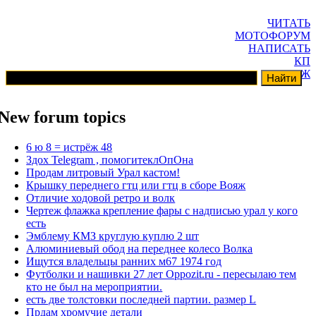
ЧИТАТЬ
МОТОФОРУМ
НАПИСАТЬ
КП
ГАРАЖ
New forum topics
6 ю 8 = истрёж 48
Здох Telegram , помогитеклОпОна
Продам литровый Урал кастом!
Крышку переднего гтц или гтц в сборе Вояж
Отличие ходовой ретро и волк
Чертеж флажка крепление фары с надписью урал у кого
есть
Эмблему КМЗ круглую куплю 2 шт
Алюминиевый обод на переднее колесо Волка
Ищутся владельцы ранних м67 1974 год
Футболки и нашивки 27 лет Oppozit.ru - пересылаю тем
кто не был на мероприятии.
есть две толстовки последней партии. размер L
Прдам хромучие детали