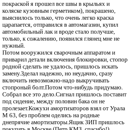
покраской я прошел все швы в крыльях и
коляске кузовным герметиком), покрашено,
выяснилось только, что очень легко краска
царапается, отправился в автомагазин, купил
автомобильный лак и вроде стало получше,
только, к сожалению, появился глянец мне не
нужный.
Потом вооружился сварочным аппаратом и
приварил детали включения блокировки, стопор
родной сделать не удалось, пришлось искать
замену.Зделал надежно, но неудачно, сразу
включить невозможно-надо выкручивать
стопроный болт.Потом что-нибудь придумаю.
Собрал все это дело.Сигнал пришлось поставит
под сидение, между половин бака он не
пролезает.Кожухи амортизаторов взял от Урала
М 63, без проблем оделись на родные
днепрячие амортизаторы.Ящик ЗИП пришлось
покупать в Москве (Петр КМЗ, спасибо!),