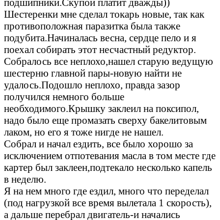
подшипники.Скупой платит дважды))
Шестеренки мне сделал токарь новые, так как
противоположная паразитка была также
подубита.Начиналась весна, сердце пело и я
поехал собирать этот несчастный редуктор.
Собралось все неплохо,нашел старую ведущую
шестерню главной пары-новую найти не
удалось.Подошло неплохо, правда зазор
получился немного больше
необходимого.Крышку заклеил на поксипол,
надо было еще промазать сверху бакелитовым
лаком, но его я тоже нигде не нашел.
Собрал и начал ездить, все было хорошо за
исключением отпотевания масла в том месте где
картер был заклеен,подтекало несколько капель
в неделю.
Я на нем много где ездил, много что переделал
(под нагрузкой все время вылетала 1 скорость),
а дальше перебрал двигатель-и начались