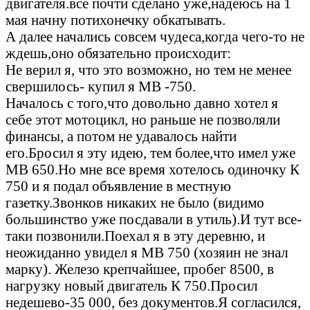
двигателя.все почти сделано уже,надеюсь на 1
мая начну потихонечку обкатывать.
А далее начались совсем чудеса,когда чего-то не
ждешь,оно обязательно происходит:
Не верил я, что это возможно, но тем не менее
свершилось- купил я МВ -750.
Началось с того,что довольно давно хотел я
себе этот мотоцикл, но раньше не позволяли
финансы, а потом не удавалось найти
его.Бросил я эту идею, тем более,что имел уже
МВ 650.Но мне все время хотелось одиночку К
750 и я подал объявление в местную
газетку.Звонков никаких не было (видимо
большинство уже посдавали в утиль).И тут все-
таки позвонили.Поехал я в эту деревню, и
неожиданно увидел я МВ 750 (хозяин не знал
марку). Железо крепчайшее, пробег 8500, в
нагрузку новый двигатель К 750.Просил
недешево-35 000, без документов.Я согласился,