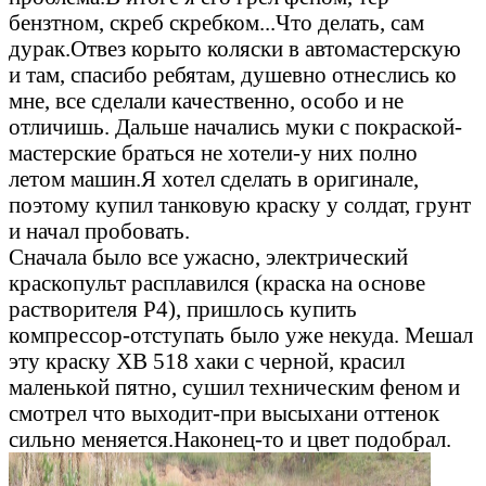
бензтном, скреб скребком...Что делать, сам
дурак.Отвез корыто коляски в автомастерскую
и там, спасибо ребятам, душевно отнеслись ко
мне, все сделали качественно, особо и не
отличишь. Дальше начались муки с покраской-
мастерские браться не хотели-у них полно
летом машин.Я хотел сделать в оригинале,
поэтому купил танковую краску у солдат, грунт
и начал пробовать.
Сначала было все ужасно, электрический
краскопульт расплавился (краска на основе
растворителя Р4), пришлось купить
компрессор-отступать было уже некуда. Мешал
эту краску ХВ 518 хаки с черной, красил
маленькой пятно, сушил техническим феном и
смотрел что выходит-при высыхани оттенок
сильно меняется.Наконец-то и цвет подобрал.