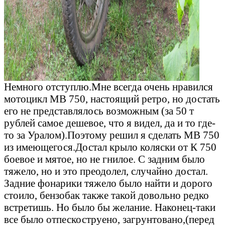
Немного отступлю.Мне всегда очень нравился
мотоцикл МВ 750, настоящий ретро, но достать
его не представлялось возможным (за 50 т
рублей самое дешевое, что я видел, да и то где-
то за Уралом).Поэтому решил я сделать МВ 750
из имеющегося.Достал крыло коляски от К 750
боевое и мятое, но не гнилое. С задним было
тяжело, но и это преодолел, случайно достал.
Задние фонарики тяжело было найти и дорого
стоило, бензобак также такой довольно редко
встретишь. Но было бы желание. Наконец-таки
все было отпескоструено, загрунтовано,(перед