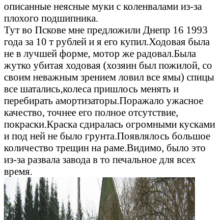
описанные неясные муки с коленвалами из-за
плохого подшипника.
Тут во Пскове мне предложили Днепр 16 1993
года за 10 т рублей и я его купил.Ходовая была
не в лучшей форме, мотор же радовал.Была
жутко убитая ходовая (хозяин был пожилой, со
своим неважным зрением ловил все ямы) спицы
все шатались,колеса пришлось менять и
перебирать амортизаторы.Поражало ужасное
качество, точнее его полное отсутствие,
покраски.Краска сдиралась огромными кусками
и под ней не было грунта.Появлялось большое
количество трещин на раме.Видимо, было это
из-за развала завода в то печальное для всех
время.