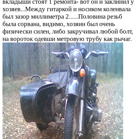
вкладыши стоят 1 ремонта- вот он и заклинил у
хозяев...Между гитаркой и носиком коленвала
был зазор миллиметра 2......Половина резьб
была сорвана, видимо, хозяин был очень
физически силен, либо закручивал любой болт,
на вороток одевши метровую трубу как рычаг.