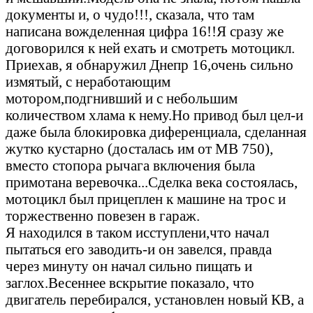
документы и, о чудо!!!, сказала, что там
написана вожделенная цифра 16!!Я сразу же
договорился к ней ехать и смотреть мотоцикл.
Приехав, я обнаружил Днепр 16,очень сильно
измятый, с неработающим
мотором,подгнивший и с небольшим
количеством хлама к нему.Но привод был цел-и
даже была блокировка диференциала, сделанная
жутко кустарно (досталась им от МВ 750),
вместо стопора рычага включения была
примотана веревочка...Сделка века состоялась,
мотоцикл был прицеплен к машине на трос и
торжественно повезен в гараж.
Я находился в таком исступлени,что начал
пытаться его заводить-и он завелся, правда
через минуту он начал сильно пищать и
заглох.Весеннее вскрытие показало, что
двигатель перебирался, установлен новый КВ, а