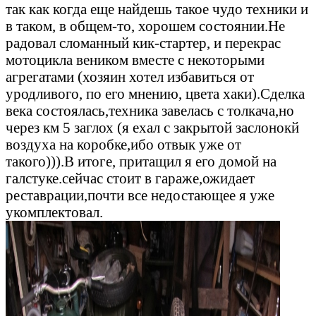
так как когда еще найдешь такое чудо техники и
в таком, в общем-то, хорошем состоянии.Не
радовал сломанный кик-стартер, и перекрас
мотоцикла веником вместе с некоторыми
агрегатами (хозяин хотел избавиться от
уродливого, по его мнению, цвета хаки).Сделка
века состоялась,техника завелась с толкача,но
через км 5 заглох (я ехал с закрытой заслонокй
воздуха на коробке,ибо отвык уже от
такого))).В итоге, притащил я его домой на
галстуке.сейчас стоит в гараже,ожидает
реставрации,почти все недостающее я уже
укомплектовал.