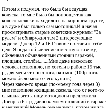
Потом я подумал, что была бы ведущая
коляска, то мне было бы попроще-так как
колесо коляски находилось на хорошем грунте,
а в луже был только сам мотоцикл.И я начал
просматривать старые советские журналы "За
рулем" и обнаружил там 2 интересующие
модели- Днепр 12 и 16.Главное поставить себе
цель.Я подал объявление в местную газетку,
обклеивал объявлениями стоянки гаражей,
площади, столбы........Мне даже несколько
человек позвонило, но хотели в районе 15 тыс
р, для меня это был тогда космос (100р тогда
можно было много чего купить).
Через какое-то время (по-моему года через 3)
мне позвонила женщина,сказала, что от кого-то
слышала,что я ищу мотоцикл и предложила
Днепр за 6 т р, давно камнем стоявший в гараже
и мешавший.Модель она не знала, потом нашла