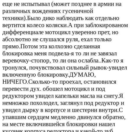
еще не испытывал (может позднее в армии на
различных вождениях гусеничной
техники).Было дико наблюдать как отдельно
вертится колесо коляски.А при заблокированом
дифференциале мотоцикл уверенно прет, но
абсолютно не слушался руля, ехал только
прямо.Потом эта колхозно сделанная
блокировка меня подвела-я то ли не завязал
веревочку-стопор, то ли она ослабла..Как-то я
тронулся, почувствовал сильный рывок-увидел
включенную блокировку.ДУМАЮ,
НИЧЕГО.Сколько-то проехал, остановился
перевести дух. обошел мотоцикл и под
редуктором увидел капельки масла на снегу.Я
немножко похолодел, заглянул под редуктор и
увидел дырку в корпусе и шестерни внутри.С
упавшим сердцем медленно двинулся обратно,
на месте включившейся блокировки нашел
кусочек корпуса редуктора и какой-то зуб