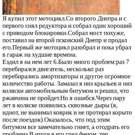
Я купил этот мотоцикл.Со второго Днепра и с
первого снял редуктора и собрал один хороший
с приводом блокировки.Собрал мост похуже,
поставил на второй псковский Днепр и продал
его.Первый же мотоцикл разобрал и пока убрал
в гараж на худшие времена.
Ездил я на нем лет 6.Было много проблем:раз 7
перебирался двигатель, несколько раз
перебирались амортизаторы и другое огромное
количество работы. Замазал я низ крыльев и низ
коляски автомобильным битумом и решил, что
ржавчина не пройдет.Но я ошибся.Через пару
лет в коляске появились сквозные дыры (я,
идиот, не вынимал коврик и не протирал корыто
после поездок).Оказалось, что под этим
битумом все замечательно гниет, а отодрать его
проблема.В итоге я его грел феном, тер