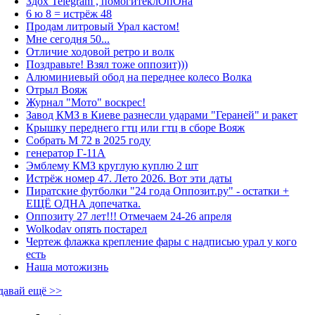
Здох Telegram , помогитеклОпОна
6 ю 8 = истрёж 48
Продам литровый Урал кастом!
Мне сегодня 50...
Отличие ходовой ретро и волк
Поздравьте! Взял тоже оппозит)))
Алюминиевый обод на переднее колесо Волка
Отрыл Вояж
Журнал "Мото" воскрес!
Завод КМЗ в Киеве разнесли ударами "Гераней" и ракет
Крышку переднего гтц или гтц в сборе Вояж
Собрать М 72 в 2025 году
генератор Г-11А
Эмблему КМЗ круглую куплю 2 шт
Истрёж номер 47. Лето 2026. Вот эти даты
Пиратские футболки "24 года Оппозит.ру" - остатки +
ЕЩЁ ОДНА допечатка.
Оппозиту 27 лет!!! Отмечаем 24-26 апреля
Wolkodav опять постарел
Чертеж флажка крепление фары с надписью урал у кого
есть
Наша мотожизнь
давай ещё >>