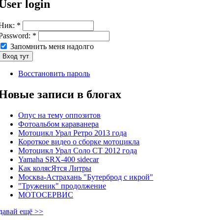
User login
Ник:
*
Password:
*
Запомнить меня надолго
Восстановить пароль
Новые записи в блогах
Опус на тему оппозитов
Фотоальбом караванера
Мотоцикл Урал Ретро 2013 года
Короткое видео о сборке мотоцикла
Мотоцикл Урал Соло СТ 2012 года
Yamaha SRX-400 sidecar
Как колясЯтся Литры
Москва-Астрахань "Бутерброд с икрой"
"Труженик" продолжение
МОТОСЕРВИС
давай ещё >>