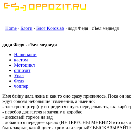
Home
›
Блоги
›
Блог Koroziab
› дядя Федя - сЪел медведя
дядя Федя - сЪел медведя
Наши кони
кастом
Мотоцикл
оппозит
Урал
Федя
чоппер
Имя байку дала жена и как то оно сразу прижилось. Пока он нах
ждут совсем небольшие изменения, а именно:
- электростартер (ну и придется впуск переделывать, т.к. карб т
- перебор двигателя и загляну в коробас
- дисковый тормоз на зад
- добавится переднее крыло (ИНТЕРЕСНЫ МНЕНИЯ кто как дума
быть закрыт, какой цвет - хром или черный? ВЫСКАЗЫВАЙТЕ