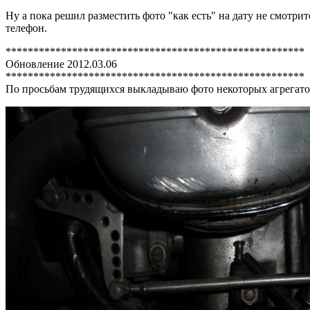
Ну а пока решил разместить фото "как есть" на дату не смотрите
телефон.
******************************************************
Обновление 2012.03.06
******************************************************
По просьбам трудящихся выкладываю фото некоторых агрегатов,