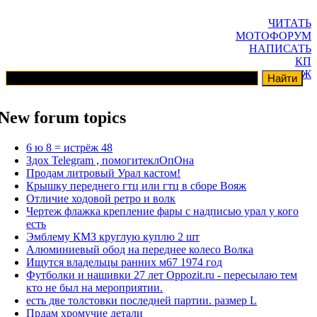
ЧИТАТЬ
МОТОФОРУМ
НАПИСАТЬ
КП
ГАРАЖ
New forum topics
6 ю 8 = истрёж 48
Здох Telegram , помогитеклОпОна
Продам литровый Урал кастом!
Крышку переднего гтц или гтц в сборе Вояж
Отличие ходовой ретро и волк
Чертеж флажка крепление фары с надписью урал у кого
есть
Эмблему КМЗ круглую куплю 2 шт
Алюминиевый обод на переднее колесо Волка
Ищутся владельцы ранних м67 1974 год
Футболки и нашивки 27 лет Oppozit.ru - пересылаю тем
кто не был на мероприятии.
есть две толстовки последней партии. размер L
Прдам хромучие детали