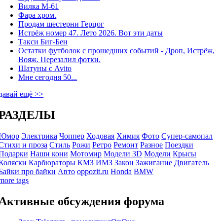
Вилка М-61
Фара хром.
Продам шестерни Герцог
Истрёж номер 47. Лето 2026. Вот эти даты
Такси Биг-Бен
Остатки футболок с прошедших событий - Дроп, Истрёж,
Вояж. Перезалил фотки.
Шатуны с Avito
Мне сегодня 50...
давай ещё >>
РАЗДЕЛЫ
Юмор
Электрика
Чоппер
Ходовая
Химия
Фото
Супер-самопал
Стихи и проза
Стиль
Рожи
Ретро
Ремонт
Разное
Поездки
Подарки
Наши кони
Мотомир
Модели 3D
Модели
Крысы
Коляски
Карбюраторы
КМЗ
ИМЗ
Закон
Зажигание
Двигатель
Байки про байки
Авто
oppozit.ru
Honda
BMW
more tags
Активные обсуждения форума