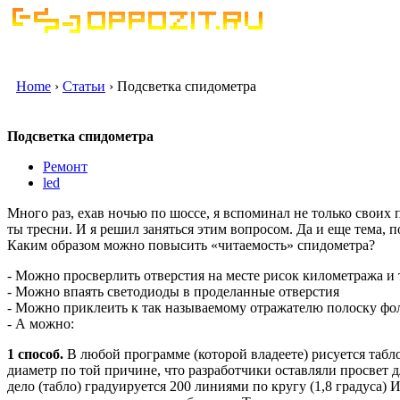
Home
›
Статьи
› Подсветка спидометра
Подсветка спидометра
Ремонт
led
Много раз, ехав ночью по шоссе, я вспоминал не только своих 
ты тресни. И я решил заняться этим вопросом. Да и еще тема, п
Каким образом можно повысить «читаемость» спидометра?
- Можно просверлить отверстия на месте рисок километража и т
- Можно впаять светодиоды в проделанные отверстия
- Можно приклеить к так называемому отражателю полоску фоль
- А можно:
1 способ.
В любой программе (которой владеете) рисуется табл
диаметр по той причине, что разработчики оставляли просвет д
дело (табло) градуируется 200 линиями по кругу (1,8 градуса) 