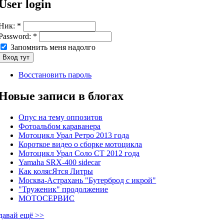
User login
Ник:
*
Password:
*
Запомнить меня надолго
Восстановить пароль
Новые записи в блогах
Опус на тему оппозитов
Фотоальбом караванера
Мотоцикл Урал Ретро 2013 года
Короткое видео о сборке мотоцикла
Мотоцикл Урал Соло СТ 2012 года
Yamaha SRX-400 sidecar
Как колясЯтся Литры
Москва-Астрахань "Бутерброд с икрой"
"Труженик" продолжение
МОТОСЕРВИС
давай ещё >>