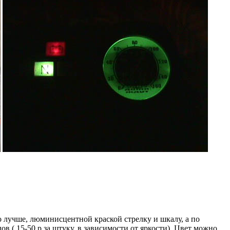
о лучше, люминисцентной краской стрелку и шкалу, а по
 ( 15-50 р за штуку, в зависимости от яркости). Цвет можно