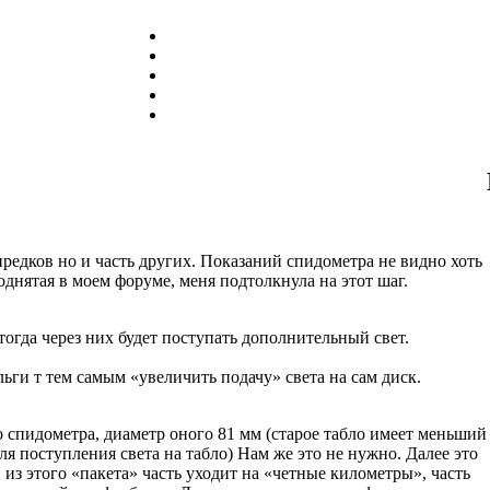
предков но и часть других. Показаний спидометра не видно хоть
однятая в моем форуме, меня подтолкнула на этот шаг.
огда через них будет поступать дополнительный свет.
ги т тем самым «увеличить подачу» света на сам диск.
о спидометра, диаметр оного 81 мм (старое табло имеет меньший
ля поступления света на табло) Нам же это не нужно. Далее это
И из этого «пакета» часть уходит на «четные километры», часть