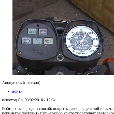
Anonymous (пешеход)
войти
пешеход Ср, 03/02/2010 - 12:04
Ребят, есть еще один способ: покрыть флюорисцентной или, чт
периметру поставить пару-другую ультрафиолетовых светодиодов