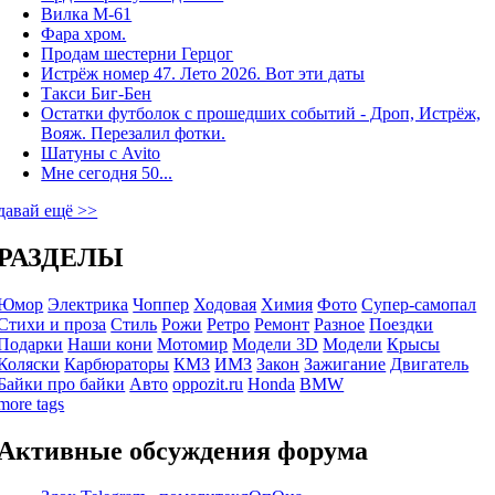
Вилка М-61
Фара хром.
Продам шестерни Герцог
Истрёж номер 47. Лето 2026. Вот эти даты
Такси Биг-Бен
Остатки футболок с прошедших событий - Дроп, Истрёж,
Вояж. Перезалил фотки.
Шатуны с Avito
Мне сегодня 50...
давай ещё >>
РАЗДЕЛЫ
Юмор
Электрика
Чоппер
Ходовая
Химия
Фото
Супер-самопал
Стихи и проза
Стиль
Рожи
Ретро
Ремонт
Разное
Поездки
Подарки
Наши кони
Мотомир
Модели 3D
Модели
Крысы
Коляски
Карбюраторы
КМЗ
ИМЗ
Закон
Зажигание
Двигатель
Байки про байки
Авто
oppozit.ru
Honda
BMW
more tags
Активные обсуждения форума