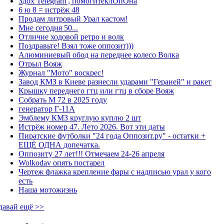
Здох Telegram , помогитеклОпОна
6 ю 8 = истрёж 48
Продам литровый Урал кастом!
Мне сегодня 50...
Отличие ходовой ретро и волк
Поздравьте! Взял тоже оппозит)))
Алюминиевый обод на переднее колесо Волка
Отрыл Вояж
Журнал "Мото" воскрес!
Завод КМЗ в Киеве разнесли ударами "Гераней" и ракет
Крышку переднего гтц или гтц в сборе Вояж
Собрать М 72 в 2025 году
генератор Г-11А
Эмблему КМЗ круглую куплю 2 шт
Истрёж номер 47. Лето 2026. Вот эти даты
Пиратские футболки "24 года Оппозит.ру" - остатки +
ЕЩЁ ОДНА допечатка.
Оппозиту 27 лет!!! Отмечаем 24-26 апреля
Wolkodav опять постарел
Чертеж флажка крепление фары с надписью урал у кого
есть
Наша мотожизнь
давай ещё >>