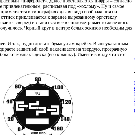
красивый «циферблат». Далее проставляются цифры – согласно
ее привлекательным, расписывая под «хохлому». Ну и самое
 (применяется в типографиях для вывода изображения на
 оттиск приклеивается к заранее вырезанному оргстеклу
вается сверху) и ставиться все в спидометр вместо железного
 получилось. Черный круг в центре белых эскизов необходим для
ее. И так, нудно достать бумагу-самокрейку. Вышеуказанным
Отдираете защитный слой наклеиваете на твердую, прозрачную
бокс от компакт-диска (его крышку). Имейте в виду что этот