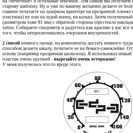
на «нечетные» и остальные обычные. Тем самым мы получаем 
старому шаблону. Ну и уже по вашему желанию делаете ее бол
главное печатаете на лазерном принтере на прозрачной пленке
пластины) ну или на худой конец, на кальку. Затем полученный
(диаметром тоже 81 мм) с обратной стороны (оргстекло наклады
табло. Собираете спидометр и радуетесь как красиво у вас все
того, чтобы непросвечивались очертания внутренностей.
2 способ
немного проще, но компоненты достать немного трудн
способом делаете шкалу, печатаете ее на бумаге-самоклейке. 
основу (например прозрачная цилюлоза). Я использовал новый 
пластик очень хрупкий -
вырезайте очень осторожно!
У меня получилось что-то вроде этого.