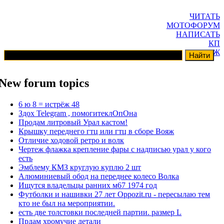
ЧИТАТЬ
МОТОФОРУМ
НАПИСАТЬ
КП
ГАРАЖ
New forum topics
6 ю 8 = истрёж 48
Здох Telegram , помогитеклОпОна
Продам литровый Урал кастом!
Крышку переднего гтц или гтц в сборе Вояж
Отличие ходовой ретро и волк
Чертеж флажка крепление фары с надписью урал у кого
есть
Эмблему КМЗ круглую куплю 2 шт
Алюминиевый обод на переднее колесо Волка
Ищутся владельцы ранних м67 1974 год
Футболки и нашивки 27 лет Oppozit.ru - пересылаю тем
кто не был на мероприятии.
есть две толстовки последней партии. размер L
Прдам хромучие детали