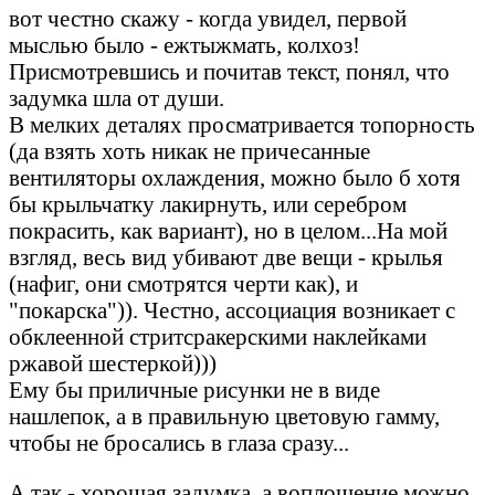
вот честно скажу - когда увидел, первой
мыслью было - ежтыжмать, колхоз!
Присмотревшись и почитав текст, понял, что
задумка шла от души.
В мелких деталях просматривается топорность
(да взять хоть никак не причесанные
вентиляторы охлаждения, можно было б хотя
бы крыльчатку лакирнуть, или серебром
покрасить, как вариант), но в целом...На мой
взгляд, весь вид убивают две вещи - крылья
(нафиг, они смотрятся черти как), и
"покарска")). Честно, ассоциация возникает с
обклеенной стритсракерскими наклейками
ржавой шестеркой)))
Ему бы приличные рисунки не в виде
нашлепок, а в правильную цветовую гамму,
чтобы не бросались в глаза сразу...
А так - хорошая задумка, а воплощение можно