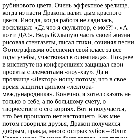
рубинового цвета. Очень эффектное зрелище,
когда из пасти Дракона валит дым красного
цвета. Иногда, когда работа не ладилась,
восклицал: «Да что я скульптор, ё-моё?!». «А
вот и ДА!». Ведь бОльшую часть своей жизни
рисовал стенгазеты, писал стихи, сочинял песни.
Фотографиями обеспечил свой класс за все
годы учебы, участвовал в олимпиадах. Позднее
в институте на конференциях защищал свои
проекты с элементами «ноу-хау». Да и
прозвище «Лектор» ношу потому, что в свое
время защитил диплом «лектора-
международника». Конечно, я хотел сказать не
только о себе, а по большому счету, о
творчестве и о его корнях. Вот и получается,
что без прошлого нет настоящего. Как мне
потом говорили друзья, Дракон получился
добрым, правда, много острых зубов – 80шт.