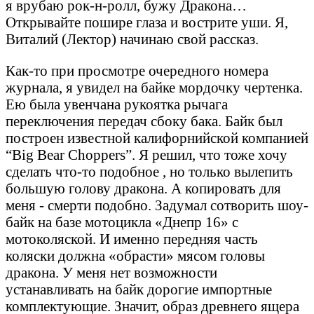
я врубаю рок-н-ролл, бужу Дракона…
Открывайте пошире глаза и вострите уши. Я,
Виталий (Лектор) начинаю свой рассказ.
Как-то при просмотре очередного номера
журнала, я увидел на байке мордочку чертенка.
Ею была увенчана рукоятка рычага
переключения передач сбоку бака. Байк был
построен известной калифорнийской компанией
“Big Bear Choppers”. Я решил, что тоже хочу
сделать что-то подобное , но только вылепить
большую голову дракона. А копировать для
меня - смерти подобно. Задумал сотворить шоу-
байк на базе мотоцикла «Днепр 16» с
мотоколяской. И именно передняя часть
коляски должна «обрасти» мясом головы
дракона. У меня нет возможности
устанавливать на байк дорогие импортные
комплектующие. Значит, образ древнего ящера