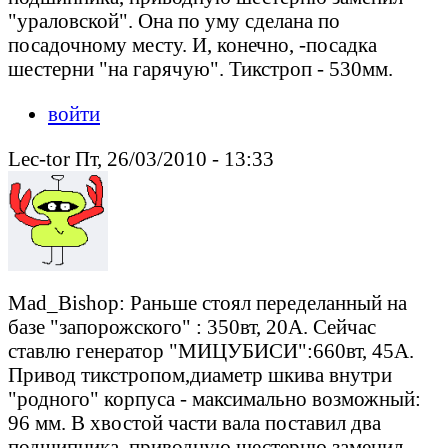
"ураловской". Она по уму сделана по
посадочному месту. И, конечно, -посадка
шестерни "на гарячую". Тикстроп - 530мм.
войти
Lec-tor Пт, 26/03/2010 - 13:33
Mad_Bishop: Раньше стоял переделанный на
базе "запорожского" : 350вт, 20А. Сейчас
ставлю генератор "МИЦУБИСИ":660вт, 45А.
Привод тикстропом,диаметр шкива внутри
"родного" корпуса - максимально возможный:
96 мм. В хвостой части вала поставил два
подшипника, приводную шестерню заменил