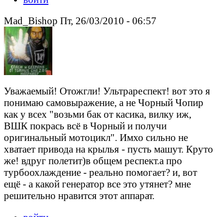
Mad_Bishop Пт, 26/03/2010 - 06:57
Уважаемый! Отожгли! Ультрареспект! вот это я
понимаю самовыражение, а не Чорный Чопир
как у всех "возьми бак от касика, вилку иж,
ВШК покрась всё в Чорный и получи
оригинальный мотоцикл". Имхо сильно не
хватает привода на крылья - пусть машут. Круто
же! вдруг полетит)в общем респект.а про
турбоохлаждение - реально помогает? и, вот
ещё - а какой генератор все это утянет? мне
решительно нравится этот аппарат.