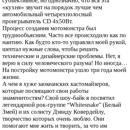
субъективное, но однозначно, что вся эта
«кухня» звучит на порядок лучше чем
автомобильный четырехполосный
проигрыватель CD 4x50Вт.
Процесс создания мотомонстра был
труднообъясним. Часто все происходило как по
наитию. Как будто кто-то управлял моей рукой,
шептал нужные слова, чтобы решить
технические и дизайнерские проблемы. Нет, я
верю в силу человеческого разума! Но иногда…
На постройку мотомонстра ушло три года моей
жизни.
А чем я хуже заокеанских кастомайзеров,
которые посвящают свои работы
знаменитостям? Свой шоу-байк я посвятил
легендарной рок-группе “Whitesnake” (Белый
Змей) и их солисту Дэвиду Ковердейлу,
творчество которых очень люблю. Они
помогают мне жить и творить, за что им