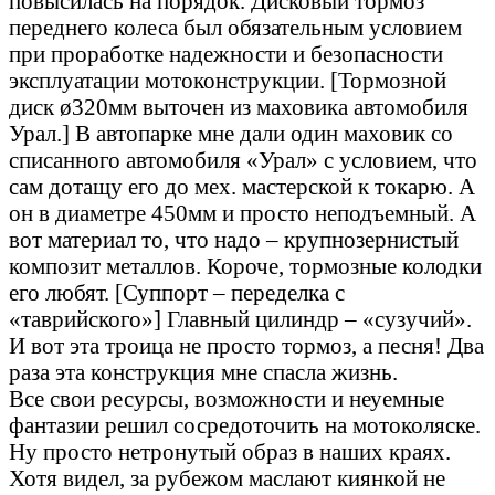
повысилась на порядок. Дисковый тормоз
переднего колеса был обязательным условием
при проработке надежности и безопасности
эксплуатации мотоконструкции. [Тормозной
диск ø320мм выточен из маховика автомобиля
Урал.] В автопарке мне дали один маховик со
списанного автомобиля «Урал» с условием, что
сам дотащу его до мех. мастерской к токарю. А
он в диаметре 450мм и просто неподъемный. А
вот материал то, что надо – крупнозернистый
композит металлов. Короче, тормозные колодки
его любят. [Суппорт – переделка с
«таврийского»] Главный цилиндр – «сузучий».
И вот эта троица не просто тормоз, а песня! Два
раза эта конструкция мне спасла жизнь.
Все свои ресурсы, возможности и неуемные
фантазии решил сосредоточить на мотоколяске.
Ну просто нетронутый образ в наших краях.
Хотя видел, за рубежом маслают киянкой не