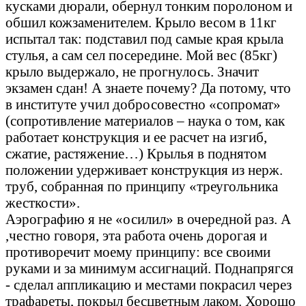
кусками дюрали, обернул тонким поролоном и
обшил кожзаменителем. Крыло весом в 11кг
испытал так: подставил под самые края крыла
стулья, а сам сел посередине. Мой вес (85кг)
крыло выдержало, не прогнулось. Значит
экзамен сдан! А знаете почему? Да потому, что
в институте учил добросовестно «сопромат»
(сопротивление материалов – наука о том, как
работает конструкция и ее расчет на изгиб,
сжатие, растяжение…) Крылья в поднятом
положении удерживает конструкция из нерж.
труб, собранная по принципу «треугольника
жесткости».
Аэрографию я не «осилил» в очередной раз. А
,честно говоря, эта работа очень дорогая и
противоречит моему принципу: все своими
руками и за минимум ассигнаций. Поднапрягся
- сделал аппликацию и местами покрасил через
трафареты, покрыл бесцветным лаком. Хорошо