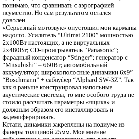
понимаю, что сравнивать с аэрографией
неуместно. Но сам результатом остался
доволен.
«Серьезный мотозвук» опустошил мои карманы
надолго. Усилитель “Ultimat 2100” мощностью
2x100Вт настоящих, а не виртуальных
2x480Вт; CD-проигрыватель “Panasonic”;
фарадный конденсатор “Stinger”; генератор с
“Mitsubishi” – 660Вт; автомобильный
аккумулятор; широкополосные динамики 6x9”
“Boschmann” + сабвуфер “Alphard SW-3Z”. Так
как я раньше конструировал напольные
акустические системы, то мне особого труда не
стоило рассчитать параметры «ящика» и
должным образом его инсталлировать и
задемпферировать.
Кстати, динамики закреплены на подиуме из
фанеры толщиной 25мм. Мое мнение