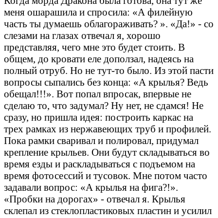
Когда морда Дракона была готова, она тут же
меня ошарашила и спросила: «А филейную
часть ты думаешь облагораживать? ». «Да!» - со
слезами на глазах отвечал я, хорошо
представляя, чего мне это будет стоить. В
общем, до кровати еле доползал, надеясь на
полный отруб. Но не тут-то было. Из этой пасти
вопросы сыпались без конца: «А крылья? Ведь
обещал!!!». Вот попал впросак, впервые не
сделаю то, что задумал? Ну нет, не сдамся! Не
сразу, но пришла идея: построить каркас на
трех рамках из нержавеющих труб и профилей.
Пока рамки сваривал и полировал, придумал
крепление крыльев. Они будут складываться во
время езды и раскладываться с подъемом на
время фотосессий и тусовок. Мне потом часто
задавали вопрос: «А крылья на фига?!».
«Пробки на дорогах» - отвечал я. Крылья
склепал из стеклопластиковых пластин и усилил