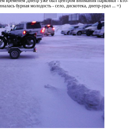
тем временем Днепр уже был центром внимания парковки - кто-
алась бурная молодость - село, дискотека, днепр-урал ... =)