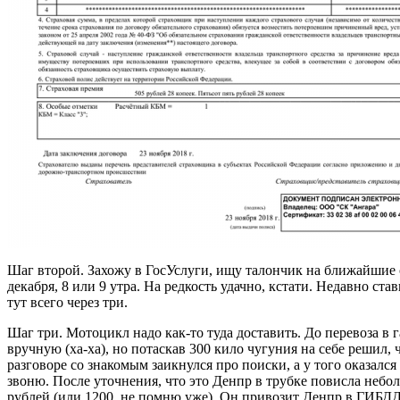
Шаг второй. Захожу в ГосУслуги, ищу талончик на ближайшие 
декабря, 8 или 9 утра. На редкость удачно, кстати. Недавно ст
тут всего через три.
Шаг три. Мотоцикл надо как-то туда доставить. До перевоза в 
вручную (ха-ха), но потаскав 300 кило чугуния на себе решил,
разговоре со знакомым заикнулся про поиски, а у того оказал
звоню. После уточнения, что это Денпр в трубке повисла неболь
рублей (или 1200, не помню уже). Он привозит Денпр в ГИБДД