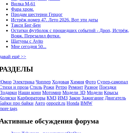
Вилка М-61
Фара хром.
Продам шестерни Герцог
Истрёж номер 47. Лето 2026. Вот эти даты
Такси Биг-Бен
Остатки футболок с прошедших событий - Дроп, Истрёж,
Вояж. Перезалил фотки.
Шатуны с Avito
Мне сегодня 50...
давай ещё >>
РАЗДЕЛЫ
Юмор
Электрика
Чоппер
Ходовая
Химия
Фото
Супер-самопал
Стихи и проза
Стиль
Рожи
Ретро
Ремонт
Разное
Поездки
Подарки
Наши кони
Мотомир
Модели 3D
Модели
Крысы
Коляски
Карбюраторы
КМЗ
ИМЗ
Закон
Зажигание
Двигатель
Байки про байки
Авто
oppozit.ru
Honda
BMW
more tags
Активные обсуждения форума