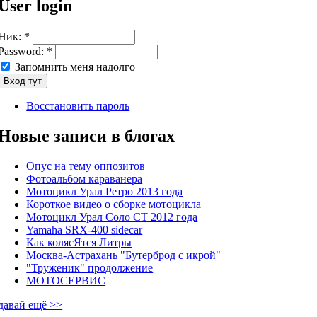
User login
Ник:
*
Password:
*
Запомнить меня надолго
Восстановить пароль
Новые записи в блогах
Опус на тему оппозитов
Фотоальбом караванера
Мотоцикл Урал Ретро 2013 года
Короткое видео о сборке мотоцикла
Мотоцикл Урал Соло СТ 2012 года
Yamaha SRX-400 sidecar
Как колясЯтся Литры
Москва-Астрахань "Бутерброд с икрой"
"Труженик" продолжение
МОТОСЕРВИС
давай ещё >>