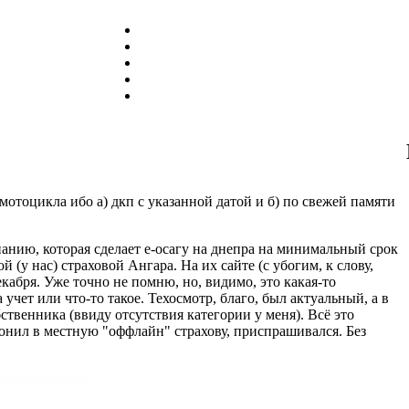
мотоцикла ибо а) дкп с указанной датой и б) по свежей памяти
анию, которая сделает е-осагу на днепра на минимальный срок
 (у нас) страховой Ангара. На их сайте (с убогим, к слову,
екабря. Уже точно не помню, но, видимо, это какая-то
учет или что-то такое. Техосмотр, благо, был актуальный, а в
твенника (ввиду отсутствия категории у меня). Всё это
звонил в местную "оффлайн" страхову, приспрашивался. Без