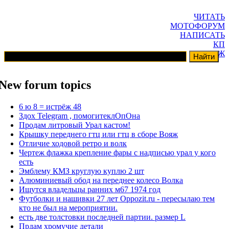
ЧИТАТЬ
МОТОФОРУМ
НАПИСАТЬ
КП
ГАРАЖ
New forum topics
6 ю 8 = истрёж 48
Здох Telegram , помогитеклОпОна
Продам литровый Урал кастом!
Крышку переднего гтц или гтц в сборе Вояж
Отличие ходовой ретро и волк
Чертеж флажка крепление фары с надписью урал у кого
есть
Эмблему КМЗ круглую куплю 2 шт
Алюминиевый обод на переднее колесо Волка
Ищутся владельцы ранних м67 1974 год
Футболки и нашивки 27 лет Oppozit.ru - пересылаю тем
кто не был на мероприятии.
есть две толстовки последней партии. размер L
Прдам хромучие детали