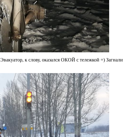
 Эвакуатор, к слову, оказался ОКОЙ с тележкой =) Загнали