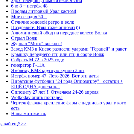
Здох Telegram , помогитеклОпОна
6 ю 8 = истрёж 48
Продам литровый Урал кастом!
Мне сегодня 50...
Отличие ходовой ретро и волк
Поздравьте! Взял тоже оппозит)))
Алюминиевый обод на переднее колесо Волка
Отрыл Вояж
Журнал "Мото" воскрес!
Завод КМЗ в Киеве разнесли ударами "Гераней" и ракет
Крышку переднего гтц или гтц в сборе Вояж
Собрать М 72 в 2025 году
генератор Г-11А
Эмблему КМЗ круглую куплю 2 шт
Истрёж номер 47. Лето 2026. Вот эти даты
Пиратские футболки "24 года Оппозит.ру" - остатки +
ЕЩЁ ОДНА допечатка.
Оппозиту 27 лет!!! Отмечаем 24-26 апреля
Wolkodav опять постарел
Чертеж флажка крепление фары с надписью урал у кого
есть
Наша мотожизнь
давай ещё >>