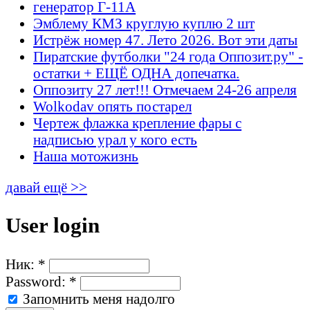
генератор Г-11А
Эмблему КМЗ круглую куплю 2 шт
Истрёж номер 47. Лето 2026. Вот эти даты
Пиратские футболки "24 года Оппозит.ру" -
остатки + ЕЩЁ ОДНА допечатка.
Оппозиту 27 лет!!! Отмечаем 24-26 апреля
Wolkodav опять постарел
Чертеж флажка крепление фары с
надписью урал у кого есть
Наша мотожизнь
давай ещё >>
User login
Ник:
*
Password:
*
Запомнить меня надолго