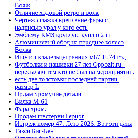
Вояж
Отличие ходовой ретро и волк
Чертеж флажка крепление фары с
надписью урал у кого есть
Эмблему КМЗ круглую куплю 2 шт
Алюминиевый обод на переднее колесо
Волка
Ищутся владельцы ранних м67 1974 год
Футболки и нашивки 27 лет Oppozit.ru -
пересылаю тем кто не был на мероприятии.
есть две толстовки последней партии.
размер L
Прдам хромучие детали
Вилка М-61
Фара хром.
Продам шестерни Герцог
Истрёж номер 47. Лето 2026. Вот эти даты
Такси Биг-Бен