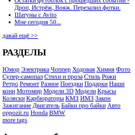
Остатки футболок с прошедших событий -
Дроп, Истрёж, Вояж. Перезалил фотки.
Шатуны с Avito
Мне сегодня 50...
давай ещё >>
РАЗДЕЛЫ
Юмор
Электрика
Чоппер
Ходовая
Химия
Фото
Супер-самопал
Стихи и проза
Стиль
Рожи
Ретро
Ремонт
Разное
Поездки
Подарки
Наши
кони
Мотомир
Модели 3D
Модели
Крысы
Коляски
Карбюраторы
КМЗ
ИМЗ
Закон
Зажигание
Двигатель
Байки про байки
Авто
oppozit.ru
Honda
BMW
more tags