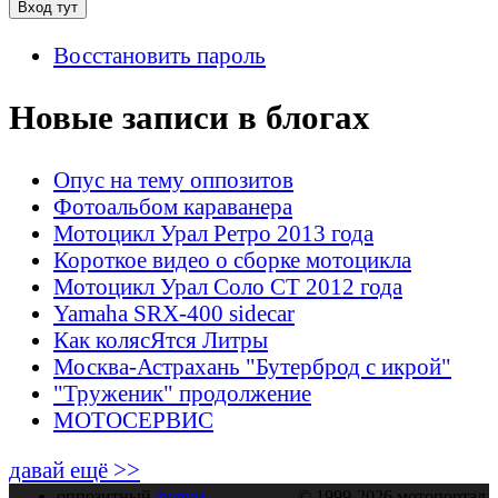
Восстановить пароль
Новые записи в блогах
Опус на тему оппозитов
Фотоальбом караванера
Мотоцикл Урал Ретро 2013 года
Короткое видео о сборке мотоцикла
Мотоцикл Урал Соло СТ 2012 года
Yamaha SRX-400 sidecar
Как колясЯтся Литры
Москва-Астрахань "Бутерброд с икрой"
"Труженик" продолжение
МОТОСЕРВИС
давай ещё >>
оппозитный
форум
© 1999-2026 мотопортал