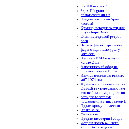
6 ю 8 = истрёж 48
Здох Telegram ,
помогитеклОпОна
Продам литровый Урал
кастом!
Крышку переднего гтц или
гтц в сборе Вояж
Отличие ходовой ретро и
волк
Чертеж флажка крепление
фары с надписью урал у
кого есть
Эмблему КМЗ круглую
куплю 2 шт
Алюминиевый обод на
переднее колесо Волка
Ищутся владельцы ранних
м67 1974 год
Футболки и нашивки 27 лет
Oppozit.ru - пересылаю тем
кто не был на мероприятии.
есть две толстовки
последней партии. размер L
Прдам хромучие детали
Вилка М-61
Фара хром.
Продам шестерни Герцог
Истрёж номер 47. Лето
2026. Вот эти даты