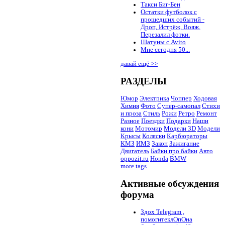
Такси Биг-Бен
Остатки футболок с
прошедших событий -
Дроп, Истрёж, Вояж.
Перезалил фотки.
Шатуны с Avito
Мне сегодня 50...
давай ещё >>
РАЗДЕЛЫ
Юмор
Электрика
Чоппер
Ходовая
Химия
Фото
Супер-самопал
Стихи
и проза
Стиль
Рожи
Ретро
Ремонт
Разное
Поездки
Подарки
Наши
кони
Мотомир
Модели 3D
Модели
Крысы
Коляски
Карбюраторы
КМЗ
ИМЗ
Закон
Зажигание
Двигатель
Байки про байки
Авто
oppozit.ru
Honda
BMW
more tags
Активные обсуждения
форума
Здох Telegram ,
помогитеклОпОна