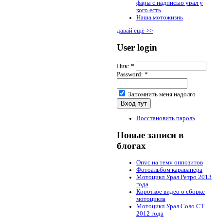
фары с надписью урал у
кого есть
Наша мотожизнь
давай ещё >>
User login
Ник:
*
Password:
*
Запомнить меня надолго
Восстановить пароль
Новые записи в
блогах
Опус на тему оппозитов
Фотоальбом караванера
Мотоцикл Урал Ретро 2013
года
Короткое видео о сборке
мотоцикла
Мотоцикл Урал Соло СТ
2012 года