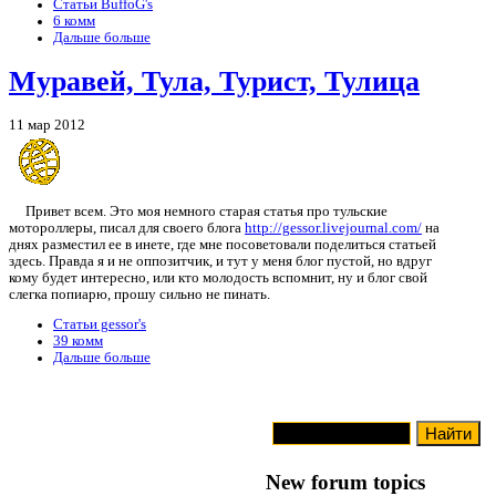
Статьи BuffoG's
6 комм
Дальше больше
Муравей, Тула, Турист, Тулица
11 мар 2012
Привет всем. Это моя немного старая статья про тульские
мотороллеры, писал для своего блога
http://gessor.livejournal.com/
на
днях разместил ее в инете, где мне посоветовали поделиться статьей
здесь. Правда я и не оппозитчик, и тут у меня блог пустой, но вдруг
кому будет интересно, или кто молодость вспомнит, ну и блог свой
слегка попиарю, прошу сильно не пинать.
Статьи gessor's
39 комм
Дальше больше
New forum topics