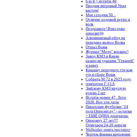
6 ю 8 = истрёж 48
Продам литровый Урал
кастом!
Мне сегодня 50...
Отличие ходовой ретро и
волк
Поздравьте! Взял тоже
оппозит)))
Алюминиевый обод на
переднее колесо Волка
Отрыл Вояж
Журнал "Мото" воскрес!
Завод КМЗ в Киеве
разнесли ударами "Гераней"
и ракет
Крышку переднего гтц или
гтц в сборе Вояж
Собрать М 72 в 2025 году
генератор Г-11А
Эмблему КМЗ круглую
куплю 2 шт
Истрёж номер 47. Лето
2026. Вот эти даты
Пиратские футболки "24
года Оппозит.ру" - остатки
+ ЕЩЁ ОДНА допечатка.
Оппозиту 27 лет!!!
Отмечаем 24-26 апреля
Wolkodav опять постарел
Чертеж флажка крепление