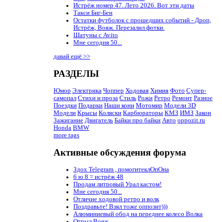
Истрёж номер 47. Лето 2026. Вот эти даты
Такси Биг-Бен
Остатки футболок с прошедших событий - Дроп,
Истрёж, Вояж. Перезалил фотки.
Шатуны с Avito
Мне сегодня 50...
давай ещё >>
РАЗДЕЛЫ
Юмор
Электрика
Чоппер
Ходовая
Химия
Фото
Супер-
самопал
Стихи и проза
Стиль
Рожи
Ретро
Ремонт
Разное
Поездки
Подарки
Наши кони
Мотомир
Модели 3D
Модели
Крысы
Коляски
Карбюраторы
КМЗ
ИМЗ
Закон
Зажигание
Двигатель
Байки про байки
Авто
oppozit.ru
Honda
BMW
more tags
Активные обсуждения форума
Здох Telegram , помогитеклОпОна
6 ю 8 = истрёж 48
Продам литровый Урал кастом!
Мне сегодня 50...
Отличие ходовой ретро и волк
Поздравьте! Взял тоже оппозит)))
Алюминиевый обод на переднее колесо Волка
Отрыл Вояж