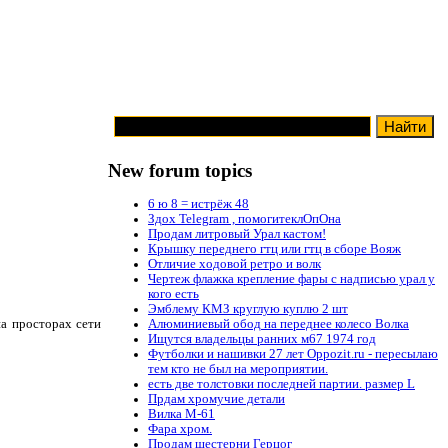
New forum topics
6 ю 8 = истрёж 48
Здох Telegram , помогитеклОпОна
Продам литровый Урал кастом!
Крышку переднего гтц или гтц в сборе Вояж
Отличие ходовой ретро и волк
Чертеж флажка крепление фары с надписью урал у
кого есть
Эмблему КМЗ круглую куплю 2 шт
а просторах сети
Алюминиевый обод на переднее колесо Волка
Ищутся владельцы ранних м67 1974 год
Футболки и нашивки 27 лет Oppozit.ru - пересылаю
тем кто не был на мероприятии.
есть две толстовки последней партии. размер L
Прдам хромучие детали
Вилка М-61
Фара хром.
Продам шестерни Герцог