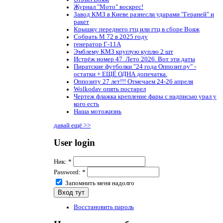
Журнал "Мото" воскрес!
Завод КМЗ в Киеве разнесли ударами "Гераней" и
ракет
Крышку переднего гтц или гтц в сборе Вояж
Собрать М 72 в 2025 году
генератор Г-11А
Эмблему КМЗ круглую куплю 2 шт
Истрёж номер 47. Лето 2026. Вот эти даты
Пиратские футболки "24 года Оппозит.ру" -
остатки + ЕЩЁ ОДНА допечатка.
Оппозиту 27 лет!!! Отмечаем 24-26 апреля
Wolkodav опять постарел
Чертеж флажка крепление фары с надписью урал у
кого есть
Наша мотожизнь
давай ещё >>
User login
Ник:
*
Password:
*
Запомнить меня надолго
Восстановить пароль